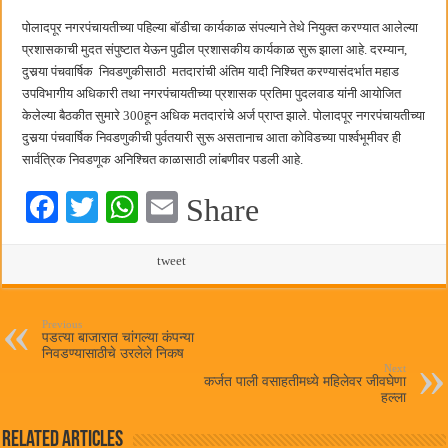
हर घर तिरंगा अभियानासंदर्भात पनवेलमध्ये बैठक
पोलादपूर नगरपंचायतीच्या पहिल्या बॉडीचा कार्यकाळ संपल्याने तेथे नियुक्त करण्यात आलेल्या
प्रशासकाची मुदत संपुष्टात येऊन पुढील प्रशासकीय कार्यकाळ सुरू झाला आहे. दरम्यान,
दुसर्‍या पंचवार्षिक निवडणुकीसाठी मतदारांची अंतिम यादी निश्चित करण्यासंदर्भात महाड
उपविभागीय अधिकारी तथा नगरपंचायतीच्या प्रशासक प्रतिमा पुदलवाड यांनी आयोजित
केलेल्या बैठकीत सुमारे 300हून अधिक मतदारांचे अर्ज प्राप्त झाले. पोलादपूर नगरपंचायतीच्या
दुसर्‍या पंचवार्षिक निवडणुकीची पुर्वतयारी सुरू असतानाच आता कोविडच्या पार्श्वभूमीवर ही
सार्वत्रिक निवडणूक अनिश्चित काळासाठी लांबणीवर पडली आहे.
Fa
T
W
E
Share
ce
wi
ha
m
bo
tte
ts
tweet
ail
ok
r
A
pp
Previous
पडत्या बाजारात चांगल्या कंपन्या
निवडण्यासाठीचे उरलेले निकष
Next
कर्जत पाली वसाहतीमध्ये महिलेवर जीवघेणा
हल्ला
Related Articles