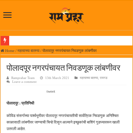
पनवेलमध्ये महारोजगार मेळाव्यास उत्स्फूर्त प्रतिसाद
Home
/
महत्वाच्या बातम्या
/
पोलादपूर नगरपंचायत निवडणूक लांबणीवर
दिल चाहता है @२५ वर्षे; कायमच तारुण्यात राहिलेला चित्रपट…
पोलादपूर नगरपंचायत निवडणूक लांबणीवर
आमदार प्रशांत ठाकूर यांच्या उपस्थितीत विद्यार्थ्यांना रेनकोट, शिक्षकांना छत्री वाटप
Ramprahar Team
13th March 2021
महत्वाच्या बातम्या
,
रायगड
लोकनेते रामशेठ ठाकूर समाजसेवेतील हिरा -आमदार रविशेठ पाटील
Leave a comment
समाजप्रिय नेतृत्व आमदार प्रशांत ठाकूर यांच्या वाढदिवसानिमित्त राज्यभरातून शुभेच्छांचा वर्षाव
tweet
पनवेलमध्ये ८ ऑगस्टला महारोजगार मेळावा
पोलादपूर : प्रतिनिधी
सर्वात मोठ्या दिवाळी अंक स्पर्धेचा निकाल जाहीर
कोविड संसर्गाच्या पार्श्वभूमीवर पोलादपूर नगरपंचायतीची सार्वत्रिक निवडणूक अनिश्चित
जनार्दन भगत शिक्षण प्रसारक संस्थेच्या मुख्य प्रशासकीय कार्यालयासह भव्य मूट कोर्टचे बुधवारी उद
काळासाठी लांबणीवर जाण्याची चिन्हे दिसून आल्याने इच्छुकांची बाशिंगं गुडघ्यावरून खाली
पालेखुर्द येथील जि.प. शाळेच्या नूतन इमारतीचे लोकनेते रामशेठ ठाकूर यांच्या उद्घाटन
उतरली आहेत.