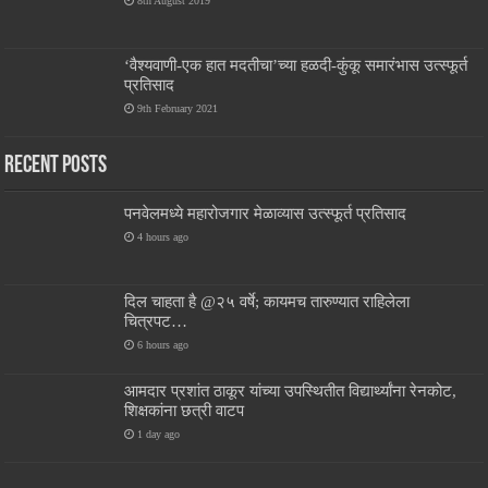
8th August 2019
‘वैश्यवाणी-एक हात मदतीचा’च्या हळदी-कुंकू समारंभास उत्स्फूर्त
प्रतिसाद
9th February 2021
Recent Posts
पनवेलमध्ये महारोजगार मेळाव्यास उत्स्फूर्त प्रतिसाद
4 hours ago
दिल चाहता है @२५ वर्षे; कायमच तारुण्यात राहिलेला
चित्रपट…
6 hours ago
आमदार प्रशांत ठाकूर यांच्या उपस्थितीत विद्यार्थ्यांना रेनकोट,
शिक्षकांना छत्री वाटप
1 day ago