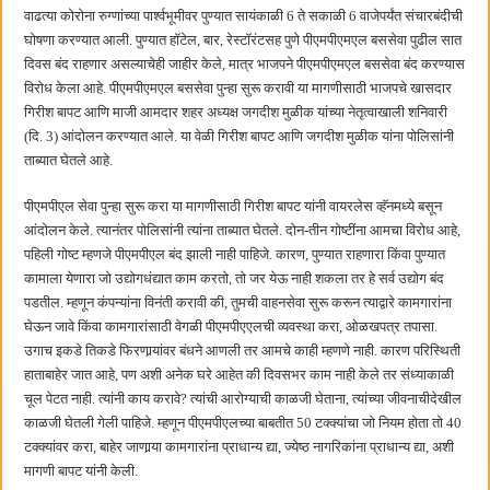
हर घर तिरंगा अभियानासंदर्भात पनवेलमध्ये बैठक
वाढत्या कोरोना रुग्णांच्या पार्श्वभूमीवर पुण्यात सायंकाळी 6 ते सकाळी 6 वाजेपर्यंत संचारबंदीची
घोषणा करण्यात आली. पुण्यात हॉटेल, बार, रेस्टॉरंटसह पुणे पीएमपीएमएल बससेवा पुढील सात
दिवस बंद राहणार असल्याचेही जाहीर केले, मात्र भाजपने पीएमपीएमएल बससेवा बंद करण्यास
विरोध केला आहे. पीएमपीएमएल बससेवा पुन्हा सुरू करावी या मागणीसाठी भाजपचे खासदार
गिरीश बापट आणि माजी आमदार शहर अध्यक्ष जगदीश मुळीक यांच्या नेतृत्वाखाली शनिवारी
(दि. 3) आंदोलन करण्यात आले. या वेळी गिरीश बापट आणि जगदीश मुळीक यांना पोलिसांनी
ताब्यात घेतले आहे.
पीएमपीएल सेवा पुन्हा सुरू करा या मागणीसाठी गिरीश बापट यांनी वायरलेस व्हॅनमध्ये बसून
आंदोलन केले. त्यानंतर पोलिसांनी त्यांना ताब्यात घेतले. दोन-तीन गोष्टींना आमचा विरोध आहे,
पहिली गोष्ट म्हणजे पीएमपीएल बंद झाली नाही पाहिजे. कारण, पुण्यात राहणारा किंवा पुण्यात
कामाला येणारा जो उद्योगधंद्यात काम करतो, तो जर येऊ नाही शकला तर हे सर्व उद्योग बंद
पडतील. म्हणून कंपन्यांना विनंती करावी की, तुमची वाहनसेवा सुरू करून त्याद्वारे कामगारांना
घेऊन जावे किंवा कामगारांसाठी वेगळी पीएमपीएएलची व्यवस्था करा, ओळखपत्र तपासा.
उगाच इकडे तिकडे फिरणार्‍यांवर बंधने आणली तर आमचे काही म्हणणे नाही. कारण परिस्थिती
हाताबाहेर जात आहे, पण अशी अनेक घरे आहेत की दिवसभर काम नाही केले तर संध्याकाळी
चूल पेटत नाही. त्यांनी काय करावे? त्यांची आरोग्याची काळजी घेताना, त्यांच्या जीवनाचीदेखील
काळजी घेतली गेली पाहिजे. म्हणून पीएमपीएलच्या बाबतीत 50 टक्क्यांचा जो नियम होता तो 40
टक्क्यांवर करा, बाहेर जाणार्‍या कामगारांना प्राधान्य द्या, ज्येष्ठ नागरिकांना प्राधान्य द्या, अशी
मागणी बापट यांनी केली.