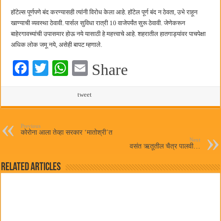
हॉटेल्स पूर्णपणे बंद करण्यासही त्यांनी विरोध केला आहे. हॉटेल पूर्ण बंद न ठेवता, उभे राहून
खाण्याची व्यवस्था ठेवावी. पार्सल सुविधा रात्री 10 वाजेपर्यंत सुरू ठेवावी. जेणेकरून
बाहेरगावच्यांची उपासमार होऊ नये यासाठी हे महत्त्वाचे आहे. शहरातील हातगाड्यांवर पाचपेक्षा
अधिक लोक जमू नये, असेही बापट म्हणाले.
Fa
T
W
E
Share
ce
wi
ha
m
bo
tte
ts
tweet
ail
ok
r
A
pp
Previous
कोरोना आला तेव्हा सरकार ‘मातोश्री’त
Next
वसंत ऋतूतील चैत्र पालवी…
Related Articles