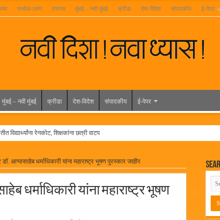
म्या
पनवेल-उरण
रायगड
मुंबई – नवी मुंबई
क्रीडा
देश-विदेश
संपादकीय
ई-पेपर
मुंबई – नवी मुंबई
क्रीडा
देश-विदेश
संपादकीय
ई-पेपर
त विद्यार्थ्यांना रेनकोट, शिक्षकांना छत्री वाटप
ल हिरा -आमदार रविशेठ पाटील
 डॉ. आप्पासाहेब धर्माधिकारी यांना महाराष्ट्र भूषण पुरस्कार जाहीर
Sea
ूर यांच्या वाढदिवसानिमित्त राज्यभरातून शुभेच्छांचा वर्षाव
मेळावा
ाहेब धर्माधिकारी यांना महाराष्ट्र भूषण
 निकाल जाहीर
च्या मुख्य प्रशासकीय कार्यालयासह भव्य मूट कोर्टचे बुधवारी उद्घाटन