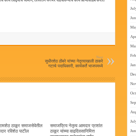
कार्य तेवढ्याच जोमाने, तत्परतेने जगभर पोहचविण्याचे कार्य आप्पासाहेब करीत
Jul
Jun
Ma
Apr
Ma
Feb
Next
सुधीरशेठ ठोंबरे यांच्या नेतृत्वाखाली ठाकरे
Jan
गटाचे पदाधिकारी, कार्यकर्ते भाजपमध्ये
De
No
Oct
Sep
Au
Jul
रामशेठ ठाकूर समाजसेवेतील
समाजप्रिय नेतृत्व आमदार प्रशांत
दार रविशेठ पाटील
ठाकूर यांच्या वाढदिवसानिमित्त
Jun