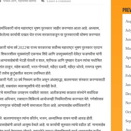
पनवेल-उरण
,
महत्वाच्या बातम्या
Leave a comment
न इमारतीचे लोकनेते रामशेठ ठाकूर यांच्या उद्घाटन
Prev
लमध्ये बैठक
Au
 वाटपाचा उपक्रम
 धर्माधिकारी यांना महाराष्ट्र भूषण पुरस्कार जाहीर करण्यात आला आहे. अध्यात्म,
Jul
माधान शिबिरास पनवेलमध्ये उत्स्फूर्त प्रतिसाद
 केलेल्या कार्याची दखल घेत राज्य सरकारकडून या पुरस्काराची घोषणा करण्यात
Jun
री यांना वर्ष 2022चा राज्य सरकारचा सर्वोच्च महाराष्ट्र भूषण पुरस्कार प्रदान
Ma
ा शिफारशीवर मुख्यमंत्री एकनाथ शिंदे आणि उपमुख्यमंत्री देवेंद्र फडणवीस यांनी
Apr
यांनी आप्पासाहेबांची भेटही घेतली व शाल, श्रीफळ आणि पुष्पहार देऊन त्यांचा यथोचित
Ma
शांत ठाकूर, महेश बालदी, भरत गोगावले, महेंद्र दळवी, महेंद्र थोरवे, रायगड भूषण
री तसेच कुटुंबातील सदस्य उपस्थित होते.
Feb
धिकारी गेली 30 वर्ष निरूपण करीत असून अंधश्रद्धा, बालमनावर संस्कार करण्यासाठी
Jan
, वस्त्यांवर व्यसनमुक्तीचे मोठे कार्यही केले.
्रकारचे सामाजिक उपक्रम राबविले जातात. अलीकडच्या काळात संस्थेने सर्वाधिक
De
्वच्छता अभियान, रक्तदान शिबिराचे आयोजनही नियमितरीत्या करण्यात येते. गणेशोत्सव
No
ावरणपूरक संदेशही त्यांनी समाजाला दिला आहे. आप्पासाहेब धर्माधिकारी हे
Oct
झाले. बालपणापासून त्यांना कीर्तन, भजन, अध्यात्मिक वाचन याची आवड होती.
Sep
साहेबांनी आपले आयुष्य वेचले आहे. या कार्याची सुरुवात त्यांचे वडील डॉ. नानासाहेब
Au