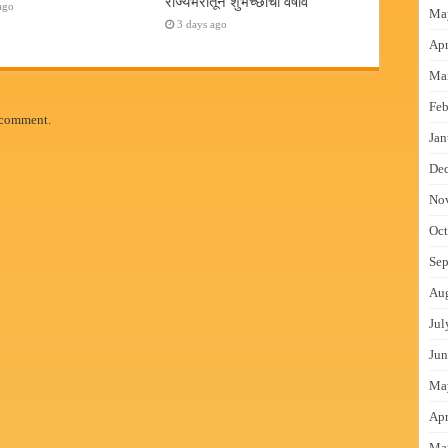
राज्यभरातून शुभेच्छांचा वर्षाव
ago
Ma
3 days ago
Apr
Ma
Feb
 comment.
Jan
De
No
Oct
Sep
Au
Jul
Jun
Ma
Apr
Ma