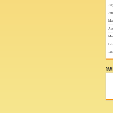
Jul
Jun
Ma
Apr
Ma
Feb
Jan
RamP