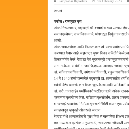
Ramprahar Reporters
8th February 2023
पालेखुर्द येथील जि.प. शाळेच्या नूत
tweet
हर घर तिरंगा अभियानासंदर्भात पनवे
पनवेल : रामप्रहर वृत्त
कामोठे येथे समाजोपयोगी वस्तूंच्या
ज्येष्ठ निरूपणकार, पद्मश्री डॉ. दत्तात्रेय तथा आप्पासाहेब
छत्रपती शिवाजी महाराज महाराजस्व स
समाजप्रबोधन, सामाजिक कार्य, अंधश्रद्धा निर्मूलन यासाठी
आली.
ज्येष्ठ समाजसेवक आणि निरूपणकार डॉ. आप्पासाहेब धर्माधिका
करण्यात येणार आहे. महाराष्ट्र भूषण निवड समितीने केलेल्य
शिक्कामोर्तब केले. रेवदंडा येथे मुख्यमंत्री व उपमुख्यमंत्र्
सन्मान केला. या वेळी भाजप जिल्हाध्यक्ष आमदार सर्वश्री प्र
डॉ. सचिन धर्माधिकारी, उमेश धर्माधिकारी, राहुल धर्माधिका
14 मे 1946 रोजी जन्मलेले पद्मश्री डॉ. आप्पासाहेब धर्मा
त्यांनी विशेष बालसंस्कार बैठक सुरू केल्या आणि आदिवासी वाडी
डॉ. श्री. नानासाहेब धर्माधिकारी प्रतिष्ठानतर्फे अनेक प
प्रमाणात वृक्षारोपण केले. याशिवाय वृक्षसंवर्धन, तलाव व स
व नवरात्रेत्सवानंतर निर्माल्यातून खतनिर्मिती करून एक पर्य
स्वच्छतादूत म्हणूनही ओळखले जातात
रेवदंडा येथे आप्पासाहेबांचे प्राथमिक ते माध्यमिक शिक्षण 
तळागाळातील प्रत्येक मनुष्यासाठी, समाजाच्या सेवेसाठी आप्पा