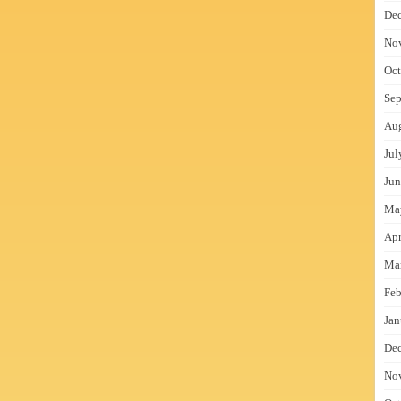
De
No
Oct
Sep
Au
Jul
Jun
Ma
Apr
Ma
Feb
Jan
De
No