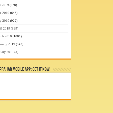
y 2019
(978)
e 2019
(646)
y 2019
(922)
il 2019
(899)
rch 2019
(1001)
ruary 2019
(547)
uary 2019
(5)
rahar Mobile App: Get it Now!