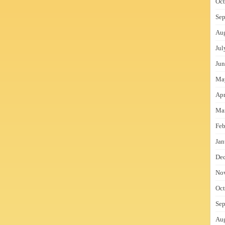
Oct
Sep
Au
Jul
Jun
Ma
Apr
Ma
Feb
Jan
De
No
Oct
Sep
Au