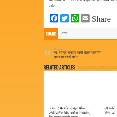
धर्माधिकारी यांनी 1943 सालापासून केली होती आणि आज तेच 
आहेत.
Fa
T
W
E
Share
ce
wi
ha
m
bo
tweet
tte
ts
ail
Share
ok
r
A
pp
Previous
ना. रवींद्र चव्हाण यांनी घेतले पालीच्या
बल्लाळेश्वराचे दर्शन
Related Articles
आमदार प्रशांत ठाकूर यांच्या
लोकनेते 
उपस्थितीत विद्यार्थ्यांना रेनकोट,
हिरा -आम