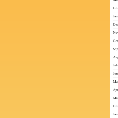
Feb
Jan
De
No
Oct
Sep
Au
Jul
Jun
Ma
Apr
Ma
Feb
Jan