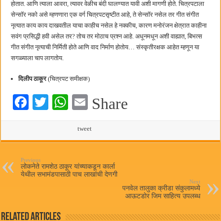
होतात. आणि त्याला आवरा, त्यावर वेळीच बंदी घालण्यात यावी अशी मागणी होते. चित्रपटाला
सेन्सॉर नको असे म्हणणारा एक वर्ग चित्रपटसृष्टीत आहे, ते सेन्सॉर नसेल तर गीत संगीत
नृत्यात काय काय दाखवतील याचा काहीच नसेल हे नक्कीच, कारण मनोरंजन क्षेत्रात काहीना
सवंग प्रसिद्धी हवी असेल तर? तोच तर मोठाच प्रश्न आहे. अधूनमधून अशी वाह्यात, बिभत्स
गीत संगीत नृत्याची निर्मिती होते आणि वाद निर्माण होतोय… संस्कृतीरक्षक आहेत म्हणून या
सगळ्याला चाप लागतोय.
दिलीप ठाकूर
(चित्रपट समीक्षक)
Fa
T
W
E
Share
ce
wi
ha
m
bo
tte
ts
tweet
ail
ok
r
A
pp
Previous
लोकनेते रामशेठ ठाकूर यांच्याकडून कार्ला
येथील सभामंडपासाठी पाच लाखांची देणगी
Next
पनवेल तालुका क्रीडा संकुलामध्ये
आऊटडोर जिम साहित्य उपलब्ध
Related Articles