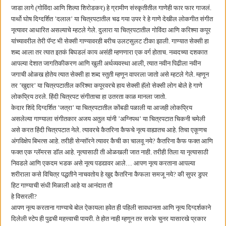
जाडा लागे (गोविंदा आणि शिल्पा शिरोडकर) हे ग्रामीण संस्कृतीतील गाणेही फार फार गाजलं.
पार्थो घोष दिग्दर्शित ‌’दलाल‌’ या चित्रपटातील चढ गया उपर रे हे गाणे देखील लोकगीत संगीत
नृत्यावर आधारित असल्याचे म्हटले गेले. दुलारा या चित्रपटातील गोविंदा आणि करिश्मा कपूर
यांच्यावरील तेरी पॅन्ट भी सेक्सी गाण्यावरही बरीच उलटसुलट टीका झाली. गाण्यात सेक्सी हा
शब्द आला तर त्यात इतकं बिघडलं काय असंही म्हणणारा एक वर्ग होताच. नव्वदच्या दशकात
आपल्या देशात जागतिकीकरण आणि खुली अर्थव्यवस्था आली, त्यात नवीन पिढीला नवीन
जगाची ओळख होतेय त्यात सेक्सी हा शब्द स्तुती म्हणून वापरला जातो असे म्हटले गेले. म्हणून
तर ‌’खुद्दार‌’ या चित्रपटातील करिश्मा कपूरवरचे हाय सेक्सी हॅलो सेक्सी लोग बोले हे गाणे
लोकप्रिय ठरले. हिंदी चित्रपट संगीताचा हा उतरता काळ मानला जातो.
केदार शिंदे दिग्दर्शित ‌’जत्रा‌’ या चित्रपटातील कोंबडी पळाली या आजही लोकप्रिय
असलेल्या गाण्याला संगीतकार अजय अतुल यांनी ‌’अग्निपथ‌’ या चित्रपटात चिकनी चमेली
असे करत हिंदी चित्रपटात नेले. त्यावरचे कैतरिना कैफचे नृत्य वाह्यातच आहे. तिचा एकूणच
अंगविक्षेप बिभत्स आहे. तरीही सेन्सॉरने त्यावर कैची का चालवू नये? कैतरिना कैफ फक्त आणि
फक्त एक ग्लॅमरस डॉल आहे. नृत्यासाठी ती ओळखली जात नाही. तरीही तिला या नृत्यासाठी
निवडले आणि एकदम भडक असे नृत्य पडद्यावर आले… आपण नृत्य करताना आपल्या
शरीराला कसे विचित्र पद्धतीने नाचवतोय हे खुद्द कैतरिना कैफला समजू नये? की सुपर डुपर
हिट गाण्याची संधी मिळाली आहे या आनंदात ती
हे विसरली?
आपण नृत्य करताना गाण्याचे बोल ऐकायला हवेत ही पहिली सावधानता आणि नृत्य दिग्दर्शकाने
दिलेली स्टेप ही पुढची महत्त्वाची पायरी. ते होत नाही म्हणून तर सरके चुनर यासारखे प्रकार