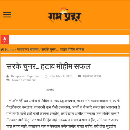
पनवेलमध्ये महारोजगार मेळाव्यास उत्स्फूर्त प्रतिसाद
Home
/
महत्वाच्या बातम्या
/
सरके चुनर… हटाव मोहीम सफल
दिल चाहता है @२५ वर्षे; कायमच तारुण्यात राहिलेला चित्रपट…
सरके चुनर… हटाव मोहीम सफल
आमदार प्रशांत ठाकूर यांच्या उपस्थितीत विद्यार्थ्यांना रेनकोट, शिक्षकांना छत्री वाटप
Ramprahar Reporters
21st March 2026
महत्वाच्या बातम्या
लोकनेते रामशेठ ठाकूर समाजसेवेतील हिरा -आमदार रविशेठ पाटील
Leave a comment
समाजप्रिय नेतृत्व आमदार प्रशांत ठाकूर यांच्या वाढदिवसानिमित्त राज्यभरातून शुभेच्छांचा वर्षाव
tweet
पनवेलमध्ये ८ ऑगस्टला महारोजगार मेळावा
गाणं कोणतेही का असेना ते लिहिताना, स्वरबद्ध करताना, त्यावर संगीतसाज चढवताना, त्याचे
सर्वात मोठ्या दिवाळी अंक स्पर्धेचा निकाल जाहीर
चित्रीकरण करताना, त्यावरची नृत्य शैली ठरवताना, अगदी ते सेन्सॉर संमत होत असताना ते
गाणे नेमके कसे आहे याची कल्पना असतेच, तरीदेखील अलील गाण्याचा जन्म होतोच कसा?
जनार्दन भगत शिक्षण प्रसारक संस्थेच्या मुख्य प्रशासकीय कार्यालयासह भव्य मूट कोर्टचे बुधवारी उद
गीतकार डोळे मिटून तर गाणं लिहित नाही, गायक न वाचताच गात नाहीत, संगीतकार उगाच
पालेखुर्द येथील जि.प. शाळेच्या नूतन इमारतीचे लोकनेते रामशेठ ठाकूर यांच्या उद्घाटन
चाल लावत नाही, कलाकार गाणं न ऐकताच कॅमेरासमोर नाचत नाहीत. तरी तोल सुटतोच