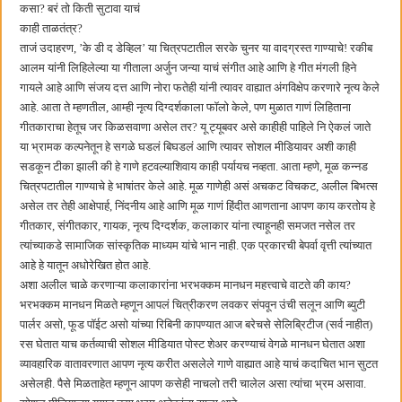
हर घर तिरंगा अभियानासंदर्भात पनवेलमध्ये बैठक
कसा? बरं तो किती सुटावा याचं
काही ताळतंत्र?
ताजं उदाहरण, ‌’के डी द डेव्हिल‌’ या चित्रपटातील सरके चुनर या वादग्रस्त गाण्याचे! रकीब
आलम यांनी लिहिलेल्या या गीताला अर्जुन जन्या याचं संगीत आहे आणि हे गीत मंगली हिने
गायले आहे आणि संजय दत्त आणि नोरा फतेही यांनी त्यावर वाह्यात अंगविक्षेप करणारे नृत्य केले
आहे. आता ते म्हणतील, आम्ही नृत्य दिग्दर्शकाला फॉलो केले, पण मुळात गाणं लिहिताना
गीतकाराचा हेतूच जर किळसवाणा असेल तर? यू ट्यूबवर असे काहीही पाहिले नि ऐकलं जाते
या भ्रामक कल्पनेतून हे सगळे घडलं बिघडलं आणि त्यावर सोशल मीडियावर अशी काही
सडकून टीका झाली की हे गाणे हटवल्याशिवाय काही पर्यायच नव्हता. आता म्हणे, मूळ कन्नड
चित्रपटातील गाण्याचे हे भाषांतर केले आहे. मूळ गाणेही असं अचकट विचकट, अलील बिभत्स
असेल तर तेही आक्षेपार्ह, निंदनीय आहे आणि मूळ गाणं हिंदीत आणताना आपण काय करतोय हे
गीतकार, संगीतकार, गायक, नृत्य दिग्दर्शक, कलाकार यांना त्याहूनही समजत नसेल तर
त्यांच्याकडे सामाजिक सांस्कृतिक माध्यम यांचे भान नाही. एक प्रकारची बेपर्वा वृत्ती त्यांच्यात
आहे हे यातून अधोरेखित होत आहे.
अशा अलील चाळे करणाऱ्या कलाकारांना भरभक्कम मानधन महत्त्वाचे वाटते की काय?
भरभक्कम मानधन मिळते म्हणून आपलं चित्रीकरण लवकर संपवून उंची सलून आणि ब्युटी
पार्लर असो, फूड पॉईट असो यांच्या रिबिनी कापण्यात आज बरेचसे सेलिब्रिटीज (सर्व नाहीत)
रस घेतात याच कर्तव्याची सोशल मीडियात पोस्ट शेअर करण्याचं वेगळे मानधन घेतात अशा
व्यावहारिक वातावरणात आपण नृत्य करीत असलेले गाणे वाह्यात आहे याचं कदाचित भान सुटत
असेलही. पैसे मिळताहेत म्हणून आपण कसेही नाचलो तरी चालेल असा त्यांचा भ्रम असावा.