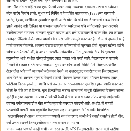
सोशल मीडियाच्या युगात तसा भ्रम अनेकांचा झाला आहे.
अशा गीत संगीताचीही चक्क एक फिल्मी परंपरा आहे. नव्वदच्या दशकात अशाच गाण्यांवरुन
बरेच वादंग निर्माण झाले. सुभाष घई निर्मित व दिग्दर्शित खलनायक(1993)च्या गाण्याची
ध्वनिमुद्रिका, ध्वनीफित प्रकाशित झाली आणि चोली के पीछे क्या है गाण्याचे वादळ निर्माण
झाले. आनंद बक्षी लिखित या गाण्याला लक्ष्मीकांत प्यारेलाल यांचे संगीत आहे. इला अरुणने
ठसकेबाजपणे गायलंय. गाण्याचा मुखडा वाह्यात आहे असे टीकाकारांचे म्हणणं होतं. त्या काळात
अगोदर ऑडिओ कॅसेट आपल्यापर्यंत येत असे आणि त्यामुळे पडद्यावर हे गाणे कसे दाखवले आहे
याची कल्पना येत नसे. आपल्या देशात उपग्रह वाहिन्यांची ती सुरुवात होती. सुभाष घईच्या वतीने
सांगण्यात येत असे की, हे उत्तर भारतातील लोकगीत संगीत नृत्य आहे. ते या चित्रपटात
प्रासंगिक आहे. तेथील संस्कृतीनुसार त्यात वाह्यात असे काही नाही. चित्रपटात ते वापरले
गेल्याने ते वाह्यात वाटते. प्रसारमाध्यमातून यावर बरेच काही लिहिले गेले. चित्रपट संगीत
क्षेत्रातील अनेकांनी आपापली मते व्यक्त केली. या उलटसुलट गदारोळात या चित्रपटाच्या
ध्वनीफितीची अक्षरशः प्रचंड विक्री वाढली. सिल्व्हर डिस्क झाली, गोल्डन डिस्कही झाली,
प्लॅटीनम डिस्क झाली…. आणि असे करत करत ‌’खलनायक‌’ प्रदर्शित झाला आणि पडद्यावर
चोली के पीछे क्या है दिसले. नृत्य दिग्दर्शिका सरोज खान यांनी माधुरी दीक्षितला दिलेल्या स्टेप्स
कुठेही वाह्यात नव्हत्या. अन्यथा सेन्सॉरची कैची होतीच. याच गाण्यात संजय दत्तही आहे आणि
त्याच्या मनोरंजनासाठी हे गीत संगीत नृत्याची बहारदार फोडणी आहे. अर्थात, ही सगळी
पटकथेची मागणी. याच बहुचर्चित चित्रपटासह सावनकुमार निर्मित आणि दिग्दर्शित
‌‘खलनायिका‌’ही आला. त्यात याच गाण्याशी स्पर्धा करणारे चोली मे है तबाही तबाही हे होळी गीत.
वर्षा उसगावकरने जितेंद्रसोबत या गाण्यात छान रंग भरला.
याच काळात आणखी काही गाणी वादग्रस्त ठरली. आँखें चित्रपटातील सरकायलो खटीया