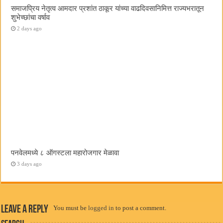
समाजप्रिय नेतृत्व आमदार प्रशांत ठाकूर यांच्या वाढदिवसानिमित्त राज्यभरातून
शुभेच्छांचा वर्षाव
2 days ago
पनवेलमध्ये ८ ऑगस्टला महारोजगार मेळावा
3 days ago
Leave a Reply
You must be
logged in
to post a comment.