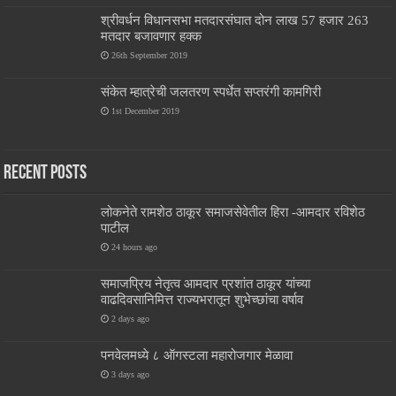
श्रीवर्धन विधानसभा मतदारसंघात दोन लाख 57 हजार 263
मतदार बजावणार हक्क
26th September 2019
संकेत म्हात्रेची जलतरण स्पर्धेत सप्तरंगी कामगिरी
1st December 2019
Recent Posts
लोकनेते रामशेठ ठाकूर समाजसेवेतील हिरा -आमदार रविशेठ
पाटील
24 hours ago
समाजप्रिय नेतृत्व आमदार प्रशांत ठाकूर यांच्या
वाढदिवसानिमित्त राज्यभरातून शुभेच्छांचा वर्षाव
2 days ago
पनवेलमध्ये ८ ऑगस्टला महारोजगार मेळावा
3 days ago