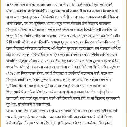
आहेत. म्हणजेच तीन बालकलाकारांत स्पर्धा आणि रंगलेल्या इव्हेन्टसमध्ये एकाच्या नावाची
घोषणा. म्हणजेच उर्वरित दोघांची समजून घालण्याची जबाबदारी त्याच्या पालक व दिग्दर्शकाची.
बालकलाकाराच्या पुरस्काराचे फंडे अनेक. त्याची ही एक झलक. कलाकाराला पारितोषिकाचा
आनंद होतोच, पण ज्या भूमिकेवर आपण भरपूर मेहनत घेतलीय तोच चित्रपट महत्त्वाच्या
चित्रपट महोत्सवासाठी पाठवलाच नसेल तर? रंजनाला राजदत्त दिग्दर्शित श्री अष्टविनायक
चित्र निर्मित, निर्माते अरविंद सामंत यांच्या ‌‘अरे संसार संसार‌’ (१९८१) आणि किशोर मिस्कीन
निर्मित आणि व्ही.के. नाईक दिग्दर्शित ‌‘गुपचूप गुपचूप‌’ (१९८३) या चित्रपटातील अभिनयासाठी
राज्य चित्रपट महोत्सवात सर्वोत्कृष्ट अभिनेत्रीचा पुरस्कार प्राप्त झाला, पण रंजनाला अपेक्षित
होते की, व्ही. शांताराम दिग्दर्शित ‌‘चानी‌’ (१९७७) आणि मनोहर रणदिवे निर्मित आणि राजदत्त
दिग्दर्शित ‌‘मुंबईचा फौजदार‌’ (१९८४) यातील शकूच्या अभिनयासाठी हा पुरस्कार प्राप्त होईल,
पण तसे घडले नाही. रंजनाच्या सर्वात जास्त अपेक्षा अनंत माने निर्मित आणि दिग्दर्शित ‌‘सुशीला‌’
(१९७८) या चित्रपटावर होत्या, पण तो चित्रपट या स्पर्धेसाठी पाठवलाच नाही, मात्र याच
चित्रपटासाठी फिल्म फेअर पुरस्कार प्राप्त झाला. त्यावर काही बोलण्यापेक्षा रंजनाने या
भूमिकेवर बोलणे पसंत केले. ही भूमिका साकारण्यापूर्वी लीला गांधी या चक्क तमाशा
थिएटरमध्ये घेऊन गेल्या. तेथील सगळं वातावरण डोळ्यात साठवलं आणि मग ही भूमिका
साकारली. तसं करणे खूप पत्थावर पडले असे रंजनाचे म्हणणे होते. सध्या चित्रपट पुरस्काराचे
युग आहे, यानिमित्ताने या काही गोष्टी.
खरंतर दादासाहेब फाळके यांच्या ३० एप्रिल या जयंतीनिमित्त राज्य शासनाच्या वतीने दरवर्षी
राज्य चित्रपट महोत्सवाचे आयोजन करण्यात येते आणि दादासाहेब फाळके यांनी निर्माण
केलेला पहिला चित्रपट ‌‘राजा हरिश्चंद्र‌’ हा चित्रपट ३ मे १९१३ रोजी प्रदर्शित झाला,