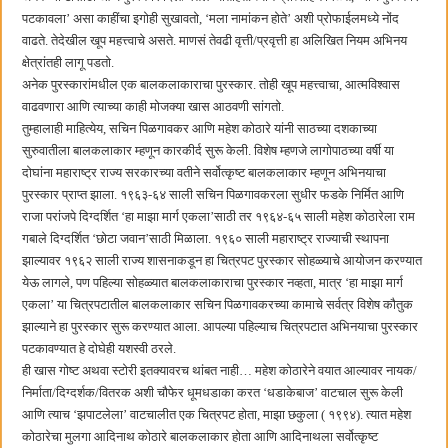
बाल्मर लॉरी आणि शेल इंडियातील कंत्राटी कामगारांना भरघोस पगारवाढ
पटकावला‌’ असा काहींचा इगोही सुखावतो, ‌‘मला नामांकन होते‌’ अशी प्रोफाईलमध्ये नोंद
वाढते. तेदेखील खूप महत्त्वाचे असते. माणसं तेवढी वृत्ती/प्रवृत्ती हा अलिखित नियम अभिनय
क्षेत्रांतही लागू पडतो.
अनेक पुरस्कारांमधील एक बालकलाकाराचा पुरस्कार. तोही खूप महत्त्वाचा, आत्मविश्वास
वाढवणारा आणि त्याच्या काही मोजक्या खास आठवणी सांगतो.
तुम्हालाही माहित्येय, सचिन पिळगावकर आणि महेश कोठारे यांनी साठच्या दशकाच्या
सुरुवातीला बालकलाकार म्हणून कारकीर्द सुरू केली. विशेष म्हणजे लागोपाठच्या वर्षी या
दोघांना महाराष्ट्र राज्य सरकारच्या वतीने सर्वोत्कृष्ट बालकलाकार म्हणून अभिनयाचा
पुरस्कार प्राप्त झाला. १९६३-६४ साली सचिन पिळगावकरला सुधीर फडके निर्मित आणि
राजा परांजपे दिग्दर्शित ‌‘हा माझा मार्ग एकला‌’साठी तर १९६४-६५ साली महेश कोठारेला राम
गबाले दिग्दर्शित ‌‘छोटा जवान‌’साठी मिळाला. १९६० साली महाराष्ट्र राज्याची स्थापना
झाल्यावर १९६२ साली राज्य शासनाकडून हा चित्रपट पुरस्कार सोहळ्याचे आयोजन करण्यात
येऊ लागले, पण पहिल्या सोहळ्यात बालकलाकाराचा पुरस्कार नव्हता, मात्र ‌‘हा माझा मार्ग
एकला‌’ या चित्रपटातील बालकलाकार सचिन पिळगावकरच्या कामाचे सर्वत्र विशेष कौतुक
झाल्याने हा पुरस्कार सुरू करण्यात आला. आपल्या पहिल्याच चित्रपटात अभिनयाचा पुरस्कार
पटकावण्यात हे दोघेही यशस्वी ठरले.
ही खास गोष्ट अथवा स्टोरी इतक्यावरच थांबत नाही… महेश कोठारेने वयात आल्यावर नायक/
निर्माता/दिग्दर्शक/वितरक अशी चौफेर धूमधडाका करत ‌‘धडाकेबाज‌’ वाटचाल सुरू केली
आणि त्याच ‌‘झपाटलेला‌’ वाटचालीत एक चित्रपट होता, माझा छकुला ( १९९४). त्यात महेश
कोठारेचा मुलगा आदिनाथ कोठारे बालकलाकार होता आणि आदिनाथला सर्वोत्कृष्ट