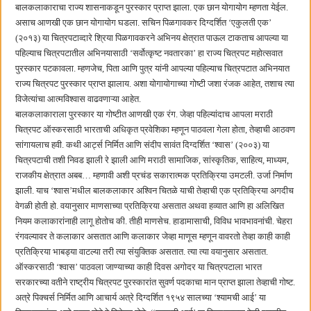
बालकलाकाराचा राज्य शासनाकडून पुरस्कार प्राप्त झाला. एक छान योगायोग म्हणता येईल.
असाच आणखी एक छान योगायोग घडला. सचिन पिळगावकर दिग्दर्शित ‌‘एकुलती एक‌’
(२०१३) या चित्रपटाव्दारे श्रिया पिळगावकरने अभिनय क्षेत्रात पाऊल टाकताच आपल्या या
पहिल्याच चित्रपटातील अभिनयासाठी ‘सर्वोत्कृष्ट नवतारका’ हा राज्य चित्रपट महोत्सवात
पुरस्कार पटकावला. म्हणजेच, पिता आणि पुत्र यांनी आपल्या पहिल्याच चित्रपटात अभिनयात
राज्य चित्रपट पुरस्कार प्राप्त झालाय. अशा योगायोगाच्या गोष्टी जशा रंजक आहेत, तशाच त्या
विजेत्यांचा आत्मविश्वास वाढवणाऱ्या आहेत.
बालकलाकाराला पुरस्कार या गोष्टीत आणखी एक रंग. जेव्हा पहिल्यांदाच आपला मराठी
चित्रपट ऑस्करसाठी भारताची अधिकृत प्रवेशिका म्हणून पाठवला गेला होता, तेव्हाची आठवण
सांगायलाच हवी. कथी आर्ट्स निर्मित आणि संदीप सावंत दिग्दर्शित ‌‘श्वास‌’ (२००३) या
चित्रपटाची तशी निवड झाली रे झाली आणि मराठी सामाजिक, सांस्कृतिक, साहित्य, माध्यम,
राजकीय क्षेत्रात अबब… म्हणावी अशी प्रचंड सकारात्मक प्रतिक्रिया उमटली. उर्जा निर्माण
झाली. याच ‌‘श्वास‌’मधील बालकलाकार अश्विन चितळे याची तेव्हाची एक प्रतिक्रिया अगदीच
वेगळी होती हो. वयानुसार माणसाच्या प्रतिक्रिया असतात अथवा हव्यात आणि हा अलिखित
नियम कलाकारांनाही लागू होतोच की. तीही माणसेच. हाडामासाची, विविध भावभावनांची. चेहरा
रंगवल्यावर ते कलाकार असतात आणि कलाकार जेव्हा माणूस म्हणून वावरतो तेव्हा काही काही
प्रतिक्रिया भाबड्या वाटल्या तरी त्या संयुक्तिक असतात. त्या त्या वयानुसार असतात.
ऑस्करसाठी ‌‘श्वास‌’ पाठवला जाण्याच्या काही दिवस अगोदर या चित्रपटाला भारत
सरकारच्या वतीने राष्ट्रीय चित्रपट पुरस्कारांत सुवर्ण पदकाचा मान प्राप्त झाला तेव्हाची गोष्ट.
अत्रे पिक्चर्स निर्मित आणि आचार्य अत्रे दिग्दर्शित १९५४ सालच्या ‌‘श्यामची आई‌’ या