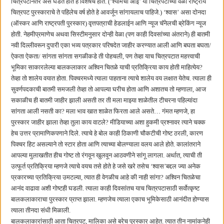
चित्रपटानंतर असे घडत होते हे विशेषच होते. (‌‘श्यामची आई‌’ या चित्रपटाच्या वेळी राष्ट्रीय
चित्रपट पुरस्काराचे ते पहिलेच वर्ष होते हे आवर्जून सांगायलाच पाहिजे.) ‌‘श्वास‌’ असा दोनदा
(ऑस्कर आणि राष्ट्रपती पुरस्कार) वृत्तपत्राची हेडलाईन आणि न्यूज चॅनेलची ब्रेकिंग न्यूज
होती. नेहमीप्रमाणेच अथवा सिस्टीमनुसार दोन्ही वेळा (पण काही दिवसांच्या अंतराने) ही बातमी
नवी दिल्लीवरून दुपारी एका भव्य पत्रकार परिषदेत जाहीर करण्यात आली आणि बघता बघता/
ऐकता ऐकता/ सांगता सांगता सगळीकडे ती पोहचली, पण तेव्हा याच चित्रपटात महत्त्वाची
भूमिका साकारलेल्या बालकलाकार अश्विन चितळे याची प्रतिक्रिया काय होती माहित्येय?
तेव्हा तो शालेय वयात होता. पिक्चरमध्ये त्याला पाहताना त्याचे शालेय वय लक्षात येतेच. त्याला ही
सुवर्णपदकाची बातमी समजली तेव्हा तो आपल्या घरीच होता आणि अशातच तो म्हणाला, आज
सकाळीच ही बातमी जाहीर झाली असती तर ती मला माझ्या शाळेतील टीचरना पहिल्यांदा
सांगता आली नसती का? मला भाव खात शाळेत फिरता आले असते… गंमत म्हणजे, हा
पुरस्कार जाहीर झाला तेव्हा तुला काय वाटले? मीडियाच्या अशा हुकमी प्रश्नावर त्याने चक्क
हेच उत्तर प्रामाणिकपणाने दिले. त्याचे हे बोल काही ठिकाणी चौकटीची गोष्ट ठरली, कारण
पिक्चर हिट असल्याने तो स्टार होता आणि त्याच्या बोलण्याला वलय आले होते. कालांतराने
आपल्या मुलाखतीत हीच गोष्ट तो रंगवून खुलवून आठवणीने सांगू लागला. अर्थात, त्याची ती
उत्फूर्त प्रतिक्रिया म्हणजे त्याचे वयच तसे होते हे जसे खरे तसेच ‌‘श्वास‌’बद्दल ज्या अनेक
प्रकारच्या प्रतिक्रिया उमटल्या, त्यात ही वेगळीच आहे की नाही सांगा? अश्विन चितळेचा
आनंद वाढावा अशी गोष्टही घडली. त्याला काही दिवसांतच याच चित्रपटासाठी सर्वोत्कृष्ट
बालकलाकाराचा पुरस्कार प्राप्त झाला. म्हणजेच त्याला एकाच भूमिकेसाठी आनंदीत होण्यास
त्याला तीनदा संधी मिळाली.
बालकलाकारांसाठी आता चित्रपट, मालिका असे बरेच पुरस्कार आहेत. त्यात तीन नामांकनेही