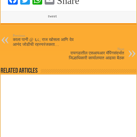
Share
ce
wi
ha
m
bo
tte
ts
tweet
ail
ok
r
A
pp
Previous
काला पानी @ ६८; राज खोसला आणि देव
आनंद जोडीची रहस्यरंजकता…
Next
रायगडातील एसआयआर मॅपिंगसंदर्भात
जिल्हाधिकारी कार्यालयात आढावा बैठक
Related Articles