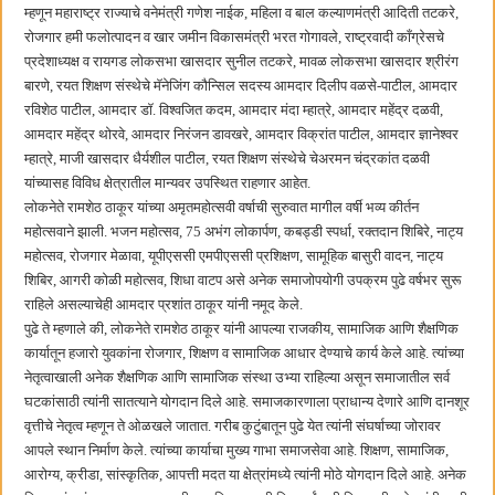
म्हणून महाराष्ट्र राज्याचे वनेमंत्री गणेश नाईक, महिला व बाल कल्याणमंत्री आदिती तटकरे,
रोजगार हमी फलोत्पादन व खार जमीन विकासमंत्री भरत गोगावले, राष्ट्रवादी काँग्रेसचे
प्रदेशाध्यक्ष व रायगड लोकसभा खासदार सुनील तटकरे, मावळ लोकसभा खासदार श्रीरंग
बारणे, रयत शिक्षण संस्थेचे मॅनेजिंग कौन्सिल सदस्य आमदार दिलीप वळसे-पाटील, आमदार
रविशेठ पाटील, आमदार डॉ. विश्वजित कदम, आमदार मंदा म्हात्रे, आमदार महेंद्र दळवी,
आमदार महेंद्र थोरवे, आमदार निरंजन डावखरे, आमदार विक्रांत पाटील, आमदार ज्ञानेश्वर
म्हात्रे, माजी खासदार धैर्यशील पाटील, रयत शिक्षण संस्थेचे चेअरमन चंद्रकांत दळवी
यांच्यासह विविध क्षेत्रातील मान्यवर उपस्थित राहणार आहेत.
लोकनेते रामशेठ ठाकूर यांच्या अमृतमहोत्सवी वर्षाची सुरुवात मागील वर्षी भव्य कीर्तन
महोत्सवाने झाली. भजन महोत्सव, 75 अभंग लोकार्पण, कबड्डी स्पर्धा, रक्तदान शिबिरे, नाट्य
महोत्सव, रोजगार मेळावा, यूपीएससी एमपीएससी प्रशिक्षण, सामूहिक बासुरी वादन, नाट्य
शिबिर, आगरी कोळी महोत्सव, शिधा वाटप असे अनेक समाजोपयोगी उपक्रम पुढे वर्षभर सुरू
राहिले असल्याचेही आमदार प्रशांत ठाकूर यांनी नमूद केले.
पुढे ते म्हणाले की, लोकनेते रामशेठ ठाकूर यांनी आपल्या राजकीय, सामाजिक आणि शैक्षणिक
कार्यातून हजारो युवकांना रोजगार, शिक्षण व सामाजिक आधार देण्याचे कार्य केले आहे. त्यांच्या
नेतृत्वाखाली अनेक शैक्षणिक आणि सामाजिक संस्था उभ्या राहिल्या असून समाजातील सर्व
घटकांसाठी त्यांनी सातत्याने योगदान दिले आहे. समाजकारणाला प्राधान्य देणारे आणि दानशूर
वृत्तीचे नेतृत्व म्हणून ते ओळखले जातात. गरीब कुटुंबातून पुढे येत त्यांनी संघर्षाच्या जोरावर
आपले स्थान निर्माण केले. त्यांच्या कार्याचा मुख्य गाभा समाजसेवा आहे. शिक्षण, सामाजिक,
आरोग्य, क्रीडा, सांस्कृतिक, आपत्ती मदत या क्षेत्रांमध्ये त्यांनी मोठे योगदान दिले आहे. अनेक