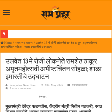
पनवेलमध्ये महारोजगार मेळाव्यास उत्स्फूर्त प्रतिसाद
Home
/
महत्वाच्या बातम्या
/
उलवेत 13 मे रोजी लोकनेते रामशेठ ठाकूर अमृतमहोत्सवी
अभीष्टचिंतन सोहळा; शाळा इमारतीचे उद्घाटन
दिल चाहता है @२५ वर्षे; कायमच तारुण्यात राहिलेला चित्रपट…
आमदार प्रशांत ठाकूर यांच्या उपस्थितीत विद्यार्थ्यांना रेनकोट, शिक्षकांना छत्री वाटप
उलवेत 13 मे रोजी लोकनेते रामशेठ ठाकूर
लोकनेते रामशेठ ठाकूर समाजसेवेतील हिरा -आमदार रविशेठ पाटील
अमृतमहोत्सवी अभीष्टचिंतन सोहळा; शाळा
समाजप्रिय नेतृत्व आमदार प्रशांत ठाकूर यांच्या वाढदिवसानिमित्त राज्यभरातून शुभेच्छांचा वर्षाव
इमारतीचे उद्घाटन
पनवेलमध्ये ८ ऑगस्टला महारोजगार मेळावा
Ramprahar News Team
10th May 2026
महत्वाच्या बातम्या
Leave a comment
सर्वात मोठ्या दिवाळी अंक स्पर्धेचा निकाल जाहीर
tweet
जनार्दन भगत शिक्षण प्रसारक संस्थेच्या मुख्य प्रशासकीय कार्यालयासह भव्य मूट कोर्टचे बुधवारी उद
मुख्यमंत्री देवेंद्र फडणवीस, केंद्रीय मंत्री नितीन गडकरी, रयत
पालेखुर्द येथील जि.प. शाळेच्या नूतन इमारतीचे लोकनेते रामशेठ ठाकूर यांच्या उद्घाटन