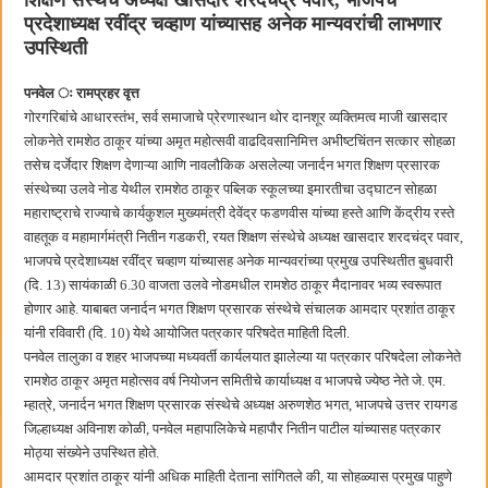
शिक्षण संस्थेचे अध्यक्ष खासदार शरदचंद्र पवार, भाजपचे
हर घर तिरंगा अभियानासंदर्भात पनवेलमध्ये बैठक
प्रदेशाध्यक्ष रवींद्र चव्हाण यांच्यासह अनेक मान्यवरांची लाभणार
उपस्थिती
पनवेल ः रामप्रहर वृत्त
गोरगरिबांचे आधारस्तंभ, सर्व समाजाचे प्रेरणास्थान थोर दानशूर व्यक्तिमत्व माजी खासदार
लोकनेते रामशेठ ठाकूर यांच्या अमृत महोत्सवी वाढदिवसानिमित्त अभीष्टचिंतन सत्कार सोहळा
तसेच दर्जेदार शिक्षण देणाऱ्या आणि नावलौकिक असलेल्या जनार्दन भगत शिक्षण प्रसारक
संस्थेच्या उलवे नोड येथील रामशेठ ठाकूर पब्लिक स्कूलच्या इमारतीचा उद्घाटन सोहळा
महाराष्ट्राचे राज्याचे कार्यकुशल मुख्यमंत्री देवेंद्र फडणवीस यांच्या हस्ते आणि केंद्रीय रस्ते
वाहतूक व महामार्गमंत्री नितीन गडकरी, रयत शिक्षण संस्थेचे अध्यक्ष खासदार शरदचंद्र पवार,
भाजपचे प्रदेशाध्यक्ष रवींद्र चव्हाण यांच्यासह अनेक मान्यवरांच्या प्रमुख उपस्थितीत बुधवारी
(दि. 13) सायंकाळी 6.30 वाजता उलवे नोडमधील रामशेठ ठाकूर मैदानावर भव्य स्वरूपात
होणार आहे. याबाबत जनार्दन भगत शिक्षण प्रसारक संस्थेचे संचालक आमदार प्रशांत ठाकूर
यांनी रविवारी (दि. 10) येथे आयोजित पत्रकार परिषदेत माहिती दिली.
पनवेल तालुका व शहर भाजपच्या मध्यवर्ती कार्यलयात झालेल्या या पत्रकार परिषदेला लोकनेते
रामशेठ ठाकूर अमृत महोत्सव वर्ष नियोजन समितीचे कार्याध्यक्ष व भाजपचे ज्येष्ठ नेते जे. एम.
म्हात्रे, जनार्दन भगत शिक्षण प्रसारक संस्थेचे अध्यक्ष अरुणशेठ भगत, भाजपचे उत्तर रायगड
जिल्हाध्यक्ष अविनाश कोळी, पनवेल महापालिकेचे महापौर नितीन पाटील यांच्यासह पत्रकार
मोठ्या संख्येने उपस्थित होते.
आमदार प्रशांत ठाकूर यांनी अधिक माहिती देताना सांगितले की, या सोहळ्यास प्रमुख पाहुणे