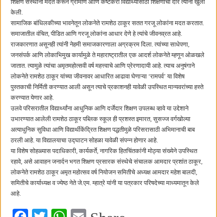
शिक्षण संस्थांना मदत करून ग्रामीण आणि कष्टकरी विद्यार्थ्यांसाठी शिक्षणाची दारे त्यांनी खुली
केली.
सामाजिक बांधिलकीच्या भावनेतून लोकनेते रामशेठ ठाकूर सतत गरजू लोकांना मदत करतात.
समाजातील वंचित, पीडित आणि गरजू लोकांना आधार देणे हे त्यांचे जीवनव्रत आहे.
राजकारणात असूनही त्यांनी नेहमी समाजकारणाला अग्रक्रम दिला. त्यांच्या साधेपणा,
जनसंपर्क आणि लोकाभिमुख कार्यामुळे ते महाराष्ट्रातील एक आदर्श लोकनेते म्हणून ओळखले
जातात. त्यामुळे त्यांचा अमृतमहोत्सवी वर्ष महत्त्वाचे आणि प्रेरणादायी आहे. त्याच अनुषंगाने
लोकनेते रामशेठ ठाकूर यांच्या जीवनावर आधारित आढावा घेणाऱ्या ‌‘रामपर्व‌’ या विशेष
पुस्तकाची निर्मिती करण्यात आली असून त्याचे प्रकाशनही यावेळी उपस्थित मान्यवरांच्या हस्ते
करण्यात येणार आहे.
उलवे परिसरातील विद्यार्थ्यांना आधुनिक आणि दर्जेदार शिक्षण उपलब्ध व्हावे या उद्देशाने
उभारण्यात आलेली रामशेठ ठाकूर पब्लिक स्कूल ही प्रशस्त इमारत, सुसज्ज वर्गखोल्या
अत्याधुनिक सुविधा आणि विद्यार्थीकेंद्रित शिक्षण पद्धतीमुळे परिसरासाठी अभिमानाची बाब
ठरली आहे. या विद्यालयाचा उद्घाटन सोहळा यावेळी संपन्न होणार आहे.
या विशेष सोहळ्यास पदाधिकारी, कार्यकर्ते, नागरिक हितचिंतकांनी मोठ्या संख्येने उपस्थित
रहावे, असे आवाहन जनार्दन भगत शिक्षण प्रसारक संस्थेचे संचालक आमदार प्रशांत ठाकूर,
लोकनेते रामशेठ ठाकूर अमृत महोत्सव वर्ष नियोजन समितीचे अध्यक्ष आमदार महेश बालदी,
समितीचे कार्याध्यक्ष व ज्येष्ठ नेते जे.एम. म्हात्रे यांनी या पत्रकार परिषदेच्या माध्यमातून केले
आहे.
Fa
T
W
E