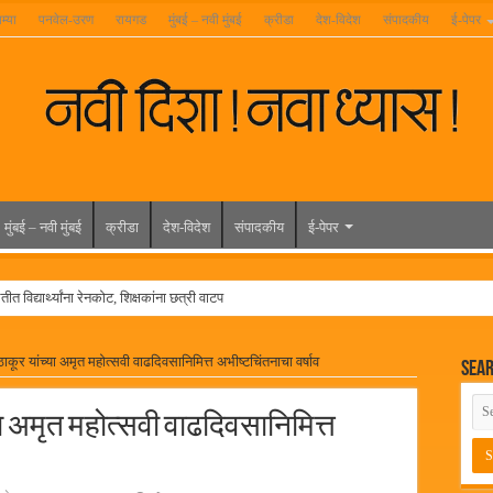
म्या
पनवेल-उरण
रायगड
मुंबई – नवी मुंबई
क्रीडा
देश-विदेश
संपादकीय
ई-पेपर
मुंबई – नवी मुंबई
क्रीडा
देश-विदेश
संपादकीय
ई-पेपर
त विद्यार्थ्यांना रेनकोट, शिक्षकांना छत्री वाटप
ल हिरा -आमदार रविशेठ पाटील
ाकूर यांच्या अमृत महोत्सवी वाढदिवसानिमित्त अभीष्टचिंतनाचा वर्षाव
Sea
ूर यांच्या वाढदिवसानिमित्त राज्यभरातून शुभेच्छांचा वर्षाव
मेळावा
या अमृत महोत्सवी वाढदिवसानिमित्त
 निकाल जाहीर
च्या मुख्य प्रशासकीय कार्यालयासह भव्य मूट कोर्टचे बुधवारी उद्घाटन