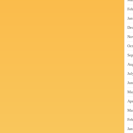
Feb
Jan
De
No
Oct
Sep
Au
Jul
Jun
Ma
Apr
Ma
Feb
Jan