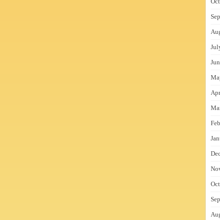
Oct
Sep
Au
Jul
Jun
Ma
Apr
Ma
Feb
Jan
De
No
Oct
Sep
Au