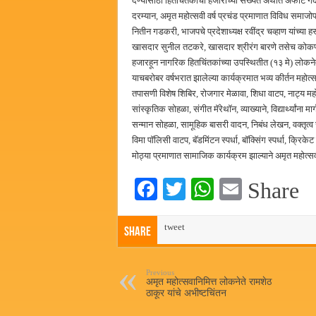
देण्यासाठी हितचिंतकांची हजारोंच्या संख्येत अर्थात अफाट गर्
दरम्यान, अमृत महोत्सवी वर्ष प्रचंड प्रमाणात विविध समाजोपय
नितीन गडकरी, भाजपचे प्रदेशाध्यक्ष रवींद्र चव्हाण यांच्य
खासदार सुनील तटकरे, खासदार श्रीरंग बारणे तसेच कोकण
हजारहून नागरिक हितचिंतकांच्या उपस्थितीत (१३ मे) लोकनेत
याचबरोबर वर्षभरात झालेल्या कार्यक्रमात भव्य कीर्तन महोत्स
तपासणी विशेष शिबिर, रोजगार मेळावा, शिधा वाटप, नाट्य महोत
सांस्कृतिक सोहळा, संगीत मॅरेथॉन, व्याख्याने, विद्यार्थ्यांना म
सन्मान सोहळा, सामूहिक बासरी वादन, निबंध लेखन, वक्तृत्व स्प
विमा पॉलिसी वाटप, बॅडमिंटन स्पर्धा, बॉक्सिंग स्पर्धा, क्रिक
मोठ्या प्रमाणात सामाजिक कार्यक्रम झाल्याने अमृत महोत्सव
Fa
T
W
E
Share
ce
wi
ha
m
bo
tweet
tte
ts
ail
Share
ok
r
A
pp
Previous
अमृत महोत्सवानिमित्त लोकनेते रामशेठ
ठाकूर यांचे अभीष्टचिंतन