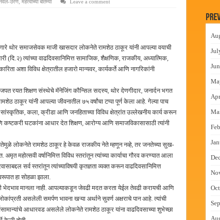
नवेल-उरण
,
महत्वाच्या बातम्या
Leave a comment
न इमारतीचे लोकनेते रामशेठ ठाकूर यांच्या उद्घाटन
Prev
लमध्ये बैठक
Au
 वाटपाचा उपक्रम
वणारे थोर समाजसेवक माजी खासदार लोकनेते रामशेठ ठाकूर यांनी आपल्या वयाची
Jul
माधान शिबिरास पनवेलमध्ये उत्स्फूर्त प्रतिसाद
ंगळवारी (दि.२) त्यांच्या वाढदिवसानिमित्त सामाजिक, शैक्षणिक, राजकीय, अध्यात्मिक,
Jun
रकारिता अशा विविध क्षेत्रातील हजारो मान्यवर, कार्यकर्ते आणि नागरिकांनी
Ma
जपत रयत शिक्षण संस्थेचे मॅनेजिंग कौन्सिल सदस्य, थोर देणगीदार, जनार्दन भगत
Apr
ेठ ठाकूर यांनी आपल्या जीवनातील ७५ वर्षांचा टप्पा पूर्ण केला आहे. गेल्या पाच
Ma
सांस्कृतिक, कला, क्रीडा आणि जनहिताच्या विविध क्षेत्रांत उल्लेखनीय कार्य करून
ि कष्टकरी घटकांना आधार देत शिक्षण, आरोग्य आणि समाजविकासासाठी त्यांनी
Feb
Jan
मुळे लोकनेते रामशेठ ठाकूर हे केवळ राजकीय नेते म्हणून नव्हे, तर जनतेच्या सुख-
मृत महोत्सवी वर्षानिमित्त विविध स्तरांतून त्यांच्या कार्याचा गौरव करण्यात आला
De
ासाबद्दल सर्व स्तरांतून त्यांच्याविषयी कृतज्ञता व्यक्त करून वाढदिवसानिमित्त
No
स्वरूपात हा सोहळा झाला.
कधीही भेदभाव मानला नाही. आपल्याकडून जेवढी मदत करता येईल तेवढी करायची आणि
Oct
लोकांप्रती असलेली समर्पण भावना खऱ्या अर्थाने सुवर्ण अक्षराचे पान आहे. त्यांची
Sep
्वसामान्यांचे आधारवड असलेले लोकनेते रामशेठ ठाकूर यांना वाढदिवसाच्या शुभेच्छा
Au