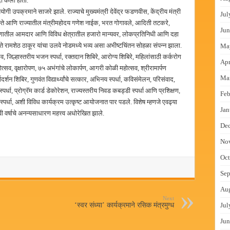
दी केली होती.
ोगी उपक्रमाने साजरे झाले. राज्याचे मुख्यमंत्री देवेंद्र फडणवीस, केंद्रीय मंत्री
Jul
ा हस्ते आणि राज्यातील मंत्रीमहोदय गणेश नाईक, भरत गोगावले, आदिती तटकरे,
Jun
ातील आमदार आणि विविध क्षेत्रातील हजारो मान्यवर, लोकप्रतिनिधी आणि दहा
े रामशेठ ठाकूर यांचा उलवे नोडमध्ये भव्य असा अभीष्टचिंतन सोहळा संपन्न झाला.
Ma
व, जिल्हास्तरीय भजन स्पर्धा, रक्तदान शिबिरे, आरोग्य शिबिरे, महिलांसाठी कर्करोग
Apr
्सव, वृक्षारोपण, ७५ अभंगांचे लोकार्पण, आगरी कोळी महोत्सव, श्रीरामार्पण
Ma
ार्गदर्शन शिबिर, गुणवंत विद्यार्थ्यांचे सत्कार, अभिनय स्पर्धा, कविसंमेलन, परिसंवाद,
र्धा, प्रोग्रॅम कार्ड डेकोरेशन, राज्यस्तरीय निवड कबड्डी स्पर्धा आणि प्रशिक्षण,
Feb
ेट स्पर्धा, अशी विविध कार्यक्रम उत्कृष्ट आयोजनात पार पडले. विशेष म्हणजे एवढ्या
Jan
ी वर्षाचे अनन्यसाधारण महत्त्व अधोरेखित झाले.
De
No
Oct
Sep
Au
Next
‌‘स्वर संध्या‌’ कार्यक्रमाने रसिक मंत्रमुग्ध
Jul
Jun