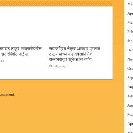
Ma
Apr
Ma
Feb
Jan
रामशेठ ठाकूर समाजसेवेतील
समाजप्रिय नेतृत्व आमदार प्रशांत
De
दार रविशेठ पाटील
ठाकूर यांच्या वाढदिवसानिमित्त
राज्यभरातून शुभेच्छांचा वर्षाव
No
ago
3 days ago
Oct
Sep
Au
 comment.
Jul
Jun
Ma
Apr
Ma