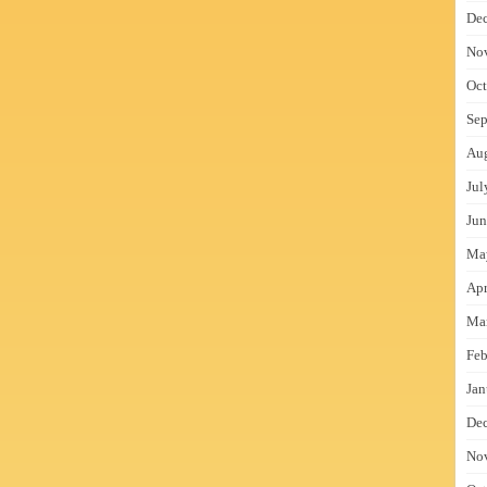
De
No
Oct
Sep
Au
Jul
Jun
Ma
Apr
Ma
Feb
Jan
De
No