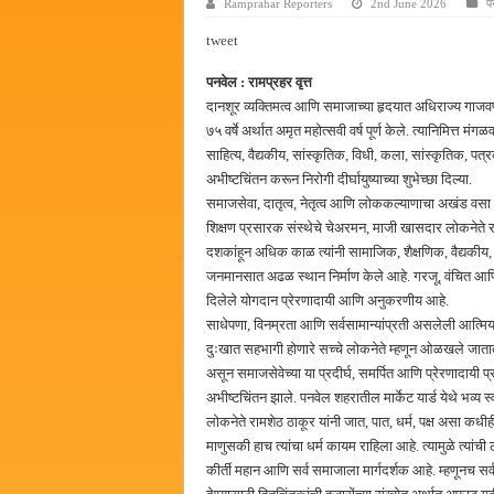
Ramprahar Reporters
2nd June 2026
प
पालेखुर्द येथील जि.प. शाळेच्या नूत
tweet
हर घर तिरंगा अभियानासंदर्भात पनवे
पनवेल : रामप्रहर वृत्त
कामोठे येथे समाजोपयोगी वस्तूंच्या
दानशूर व्यक्तिमत्व आणि समाजाच्या हृदयात अधिराज्य गाज
छत्रपती शिवाजी महाराज महाराजस्व स
७५ वर्षे अर्थात अमृत महोत्सवी वर्ष पूर्ण केले. त्यानिमित्त म
साहित्य, वैद्यकीय, सांस्कृतिक, विधी, कला, सांस्कृतिक, पत्
अभीष्टचिंतन करून निरोगी दीर्घायुष्याच्या शुभेच्छा दिल्या.
समाजसेवा, दातृत्व, नेतृत्व आणि लोककल्याणाचा अखंड वसा 
शिक्षण प्रसारक संस्थेचे चेअरमन, माजी खासदार लोकनेते रामश
दशकांहून अधिक काळ त्यांनी सामाजिक, शैक्षणिक, वैद्यकीय, 
जनमानसात अढळ स्थान निर्माण केले आहे. गरजू, वंचित आण
दिलेले योगदान प्रेरणादायी आणि अनुकरणीय आहे.
साधेपणा, विनम्रता आणि सर्वसामान्यांप्रती असलेली आत्मियते
दुःखात सहभागी होणारे सच्चे लोकनेते म्हणून ओळखले जातात. अ
असून समाजसेवेच्या या प्रदीर्घ, समर्पित आणि प्रेरणादायी प्रव
अभीष्टचिंतन झाले. पनवेल शहरातील मार्केट यार्ड येथे भव्य 
लोकनेते रामशेठ ठाकूर यांनी जात, पात, धर्म, पक्ष असा 
माणुसकी हाच त्यांचा धर्म कायम राहिला आहे. त्यामुळे त्यांची 
कीर्ती महान आणि सर्व समाजाला मार्गदर्शक आहे. म्हणूनच सर