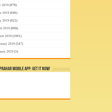
y 2019
(978)
e 2019
(646)
y 2019
(922)
il 2019
(899)
rch 2019
(1001)
ruary 2019
(547)
uary 2019
(5)
rahar Mobile App: Get it Now!