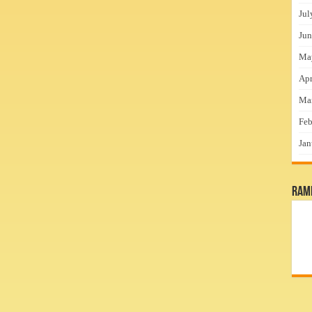
Jul
Jun
Ma
Apr
Ma
Feb
Jan
RamP