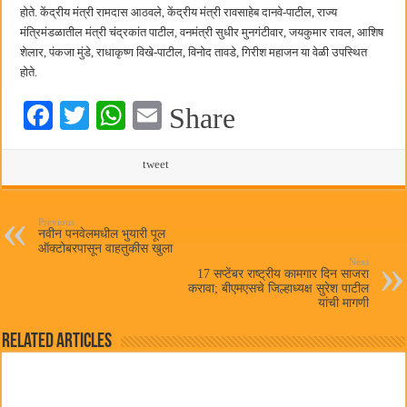
होते. केंद्रीय मंत्री रामदास आठवले, केंद्रीय मंत्री रावसाहेब दानवे-पाटील, राज्य
मंत्रिमंडळातील मंत्री चंद्रकांत पाटील, वनमंत्री सुधीर मुनगंटीवार, जयकुमार रावल, आशिष
शेलार, पंकजा मुंडे, राधाकृष्ण विखे-पाटील, विनोद तावडे, गिरीश महाजन या वेळी उपस्थित
होते.
Fa
T
W
E
Share
ce
wi
ha
m
bo
tte
ts
tweet
ail
ok
r
A
pp
Previous
नवीन पनवेलमधील भुयारी पूल
ऑक्टोबरपासून वाहतुकीस खुला
Next
17 सप्टेंबर राष्ट्रीय कामगार दिन साजरा
करावा; बीएमएसचे जिल्हाध्यक्ष सुरेश पाटील
यांची मागणी
Related Articles