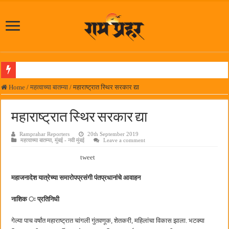
पनवेलमध्ये महारोजगार मेळाव्यास उत्स्फूर्त प्रतिसाद
Home
/
महत्वाच्या बातम्या
/
महाराष्ट्रात स्थिर सरकार द्या
दिल चाहता है @२५ वर्षे; कायमच तारुण्यात राहिलेला चित्रपट…
महाराष्ट्रात स्थिर सरकार द्या
आमदार प्रशांत ठाकूर यांच्या उपस्थितीत विद्यार्थ्यांना रेनकोट, शिक्षकांना छत्री वाटप
Ramprahar Reporters
20th September 2019
लोकनेते रामशेठ ठाकूर समाजसेवेतील हिरा -आमदार रविशेठ पाटील
महत्वाच्या बातम्या
,
मुंबई - नवी मुंबई
Leave a comment
समाजप्रिय नेतृत्व आमदार प्रशांत ठाकूर यांच्या वाढदिवसानिमित्त राज्यभरातून शुभेच्छांचा वर्षाव
tweet
पनवेलमध्ये ८ ऑगस्टला महारोजगार मेळावा
महाजनादेश यात्रेच्या समारोपप्रसंगी पंतप्रधानांचे आवाहन
सर्वात मोठ्या दिवाळी अंक स्पर्धेचा निकाल जाहीर
नाशिक ः प्रतिनिधी
जनार्दन भगत शिक्षण प्रसारक संस्थेच्या मुख्य प्रशासकीय कार्यालयासह भव्य मूट कोर्टचे बुधवारी उद
पालेखुर्द येथील जि.प. शाळेच्या नूतन इमारतीचे लोकनेते रामशेठ ठाकूर यांच्या उद्घाटन
गेल्या पाच वर्षांत महाराष्ट्रात चांगली गुंतवणूक, शेतकरी, महिलांचा विकास झाला. भटक्या