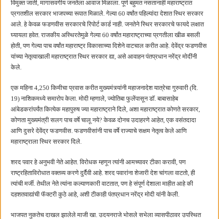
विमुक्त जाती, मागासवर्गीय जनतेला आवाज मिळाला. पूर्ण बहुमत नसतानाही महाराष्ट्रात
हर घर तिरंगा अभियानासंदर्भात पनवेलमध्ये बैठक
प्रगतशील सरकार भाजपच्या रूपात मिळाले. गेल्या 60 वर्षांत पहिल्यांदा देशात स्थिर सरकार
आले. हे केवळ फडणवीस सरकारचे रिपोर्ट कार्ड नाही. जनतेने स्थिर सरकारचे फायदे लक्षात
घ्यायला हवेत. राजकीय अस्थिरतेमुळे गेल्या 60 वर्षांत महाराष्ट्राच्या प्रगतीला खीळ बसली
होती, पण गेल्या पाच वर्षांत महाराष्ट्र विकासाच्या दिशेने वाटचाल करीत आहे. देवेंद्र फडणवीस
यांच्या नेतृत्वाखाली महाराष्ट्रात स्थिर सरकार द्या, असे आवाहन पंतप्रधान नरेंद्र मोदींनी
केले.
एक महिना 4,250 किमीचा प्रवास करीत मुख्यमंत्र्यांनी महाजनादेश यात्रेचा गुरुवारी (दि.
19) नाशिकमध्ये समारोप केला. मोदी म्हणाले, ज्योतिबा फुलेंपासून डॉ. बाबासाहेब
आंबेडकरांपर्यंत कित्येक महापुरुष ज्या महाराष्ट्राने दिले, अशा महाराष्ट्रात कोणते सरकार,
कोणता मुख्यमंत्री सलग पाच वर्षे चालू नये? केवळ दोनच उदाहरणे आहेत, एक वसंतदादा
आणि दुसरे देवेंद्र फडणवीस. फडणवीसांनी पाच वर्षे राज्याचे सक्षम नेतृत्व केले आणि
महाराष्ट्राला स्थिर सरकार दिले.
शरद पवार हे अनुभवी नेते आहेत. विरोधक म्हणून त्यांनी आमच्यावर टीका करावी, पण
राष्ट्रहिताविरोधात वक्तव्य करणे दुर्दैवी आहे. शरद पवारांना शेजारी देश चांगला वाटतो, ही
त्यांची मर्जी. तेथील नेते त्यांना कल्याणकारी वाटतात, पण हे संपूर्ण देशाला माहीत आहे की
दहशतवाद्यांची फॅक्टरी कुठे आहे, अशी टीकाही पंतप्रधान नरेंद्र मोदी यांनी केली.
भाजपत नुकतेच दाखल झालेले माजी खा. उदयनराजे भोसले सभेला व्यासपीठावर उपस्थित