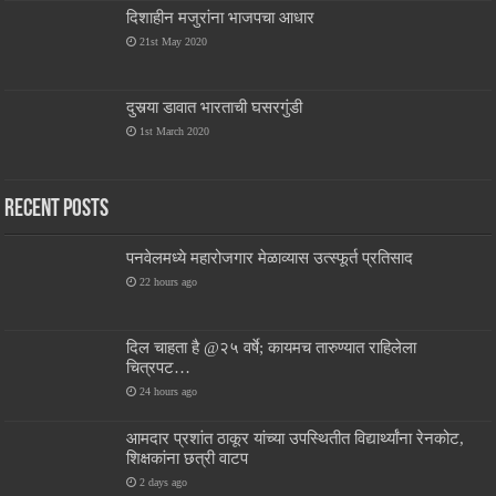
दिशाहीन मजुरांना भाजपचा आधार
21st May 2020
दुसर्‍या डावात भारताची घसरगुंडी
1st March 2020
Recent Posts
पनवेलमध्ये महारोजगार मेळाव्यास उत्स्फूर्त प्रतिसाद
22 hours ago
दिल चाहता है @२५ वर्षे; कायमच तारुण्यात राहिलेला
चित्रपट…
24 hours ago
आमदार प्रशांत ठाकूर यांच्या उपस्थितीत विद्यार्थ्यांना रेनकोट,
शिक्षकांना छत्री वाटप
2 days ago