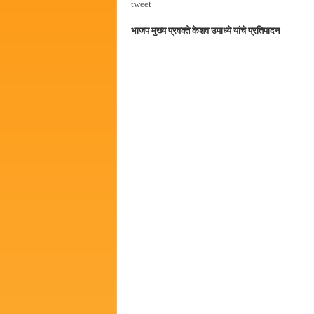
tweet
सर्वात मोठ्या दिवाळी अंक स्पर्धेचा
भाजप मुख्य प्रवक्ते केशव उपाध्ये यांचे प्रतिपादन
जनार्दन भगत शिक्षण प्रसारक संस्थे
पालेखुर्द येथील जि.प. शाळेच्या नूत
हर घर तिरंगा अभियानासंदर्भात पनवे