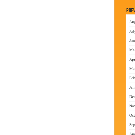
 निकाल जाहीर
Prev
च्या मुख्य प्रशासकीय कार्यालयासह भव्य मूट कोर्टचे बुधवारी उद्घाटन
Au
न इमारतीचे लोकनेते रामशेठ ठाकूर यांच्या उद्घाटन
Jul
लमध्ये बैठक
Jun
Ma
Apr
Ma
Feb
Jan
De
No
Oct
Sep
Au