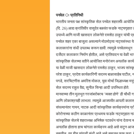
पनवेल ः प्रतिनिधी
भारतीय जनता पक्ष सांस्कृतिक सेल पनवेल शहरतर्फे आयोजि
(दि. 26) आद्य क्रांतिवीर वासुदेव बळवंत फडके नाट्यगृहात उ
उपाध्ये आणि माजी खासदार लोकनेते रामशेठ ठाकूर यांची प
पनवेल शहर एका बाजूला असल्याने मोठमोठ्या नाट्यसंस्था येथ
कलाकारांना संधी उपलब्ध करून द्यावी. त्यामुळे पनवेलमधून
दर्जेदार कलाकार निर्माण होतील, असे प्रतिपादन या वेळी भाज
सांस्कृतिक सेलच्या वतीने आयोजित मनोरंजन अनलॉक कार्यक
या वेळी माजी खासदार लोकनेते रामशेठ ठाकूर, भाजप सांस्कृ
परेश ठाकूर, प्रदेश कार्यकारिणी सदस्य बाळासाहेब पाटील, नग
पगडे, सरचिटणीस अमरिश मोकल, युवा मोर्चा जिल्हाध्यक्ष मयुर
सेल सदस्य राहुल वैद्य, सुनील सिन्हा आदी उपस्थित होते.
मानवाच्या तीन मूलभूत गरजांबरोबरच ’व्यक्त होणे’ ही चौथी ग
आणि लोकाश्रयही लाभला. त्यामुळे आजपर्यंत आपली कलासंस्क
संपल्यानंतर गायन, नाटक आदी सांस्कृतिक कार्यक्रमांना प्र
कोरोनाच्या कठीण काळानंतर प्रथमच फडके नाट्यगृहात नाटक व 
सांस्कृतिक सेलचे शहराध्यक्ष अभिषेक पटवर्धन यांना देताना मह
अनलॉक होताना हाच चांगला कार्यक्रम आहे असे वाटून आज 
नसतील, तर हीच चांगली संधी आहे असे समजून काम करा. येथ