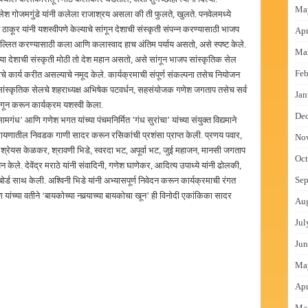
Ma
ैलेश गोजमगुंडे यांनी कलेला राजाश्रय असला की ती फुलते, खुलते. पनवेलमध्ये
ाकूर यांनी यशस्वीपणे केल्याचे सांगून देशाची संस्कृती संपन्न करण्यासाठी भाजप
Apr
फुल्लित करण्यासाठी कला आणि कलास्वाद हाच अंतिम पर्याय असतो, असे स्पष्ट केले.
Ma
ज्या देशाची संस्कृती मोठी तो देश महान असतो, असे सांगून भाजप सांस्कृतिक सेल
Feb
वाचे कार्य करीत असल्याचे नमूद केले. कार्यक्रमाची संपूर्ण संकल्पना तसेच नियोजन
ली सांस्कृतिक सेलचे शहराध्यक्ष अभिषेक पटवर्धन, सहसंयोजक गणेश जगताप तसेच सर्व
Jan
ळगून करून कार्यक्रम यशस्वी केला.
De
ामगंध’ आणि गणेश भगत यांच्या पंचमनिर्मित ’गंध सुरांचा’ यांच्या संयुक्त विद्यमाने
रामायणातील निवडक गाणी सादर करून रसिकांची प्रशंसा प्राप्त केली. प्रणय पवार,
No
दे, श्रेयस केळकर, श्रावणी भिडे, स्वरदा भट, अपूर्वा भट, जुई महाजन, मानसी जगताप
Oct
ेले. देवेंद्र मराठे यांनी संवादिनी, गणेश घाणेकर, आदित्य उपाध्ये यांनी ढोलकी,
Sep
ोर्ड साथ केली. अश्विनी भिडे यांनी अभ्यासपूर्ण निवेदन करून कार्यक्रमाची रंगत
पण यांच्या वतीने ‘बायकोच्या नवर्‍याच्या बायकोचा खून’ ही विनोदी एकांकिका सादर
Au
Jul
Jun
Ma
Apr
Ma