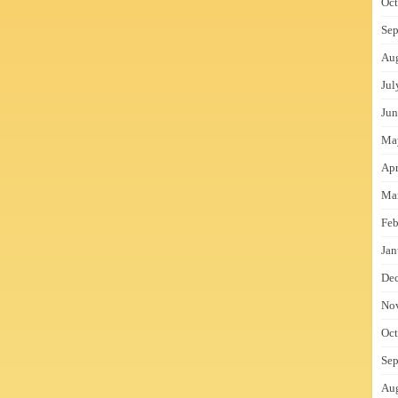
Oct
Sep
Au
Jul
Jun
Ma
Apr
Ma
Feb
Jan
De
No
Oct
Sep
Au