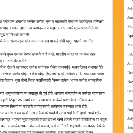
Jul
Jun
त मनोरंजन अनलॉक पनवेल संगीत, नृत्य व नाटकाची मेजवानी कार्यक्रम शनिवारी
Ma
त्साहात संपन्न झाला. या कार्यक्रमास महाराष्ट्र भाजपचे मुख्य प्रवक्ते केशव
्रमुख उपस्थिती लाभली.
Apr
े येत नसल्याबद्दल खंत व्यक्त न करता याकडे संधी म्हणून पाहावे. स्थानिक
Ma
Feb
पचे मुख्य प्रवक्ते केशव उपाध्ये यांनी केले. भारतीय जनता पक्ष पनवेल शहर
्रमात ते बोलत होते.
Jan
तिक सेलचे महाराष्ट्र प्रदेश संयोजक शैलेश गोजमगुंडे, महापालिका सभागृह नेते
De
रसेवक संतोष भोईर, दर्शना भोईर, हेमलता म्हात्रे, रूचिता लोंढे, शहराध्यक्ष जयंत
ेश नेतकर, युवा मोर्चा जिल्हा पदाधिकारी चिन्मय समेळ, भाजप प्रदेश सांस्कृतिक
No
Oct
रज असून कलेच्या माध्यमातून ती पूर्ण होते. आपल्या संस्कृतीमध्ये कलेला राजाश्रय
ृती टिकून असल्याचे मत उपाध्ये यांनी या वेळी व्यक्त केले. लॉकडाऊन
Sep
ोत्साहन मिळावे या उद्देशाने कार्यक्रमाचे आयोजन करण्यात आले होते.
Au
संगीताच्या प्रयोगाला रसिक प्रेक्षकांनी एकच गर्दी केली होती. त्याचे श्रेय
Jul
ाराष्ट्र भाजपचे मुख्य प्रवक्ते केशव उपाध्ये यांनी आपले रोजचे टीव्हीवरील शो पाहून
मला या कार्यक्रमाला बोलावले असावे, असे सांगितले. शहरातील कलाकार येथे येत
Jun
ील कलाकारांतून मोठे कलाकार घडतील, अशा शुभेच्छाही त्यांनी दिल्या.