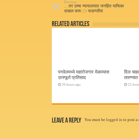
pp
Previous
…तर उच्च न्यायालयात जनहित याचिका
दाखल करू ः फडणवीस
Related Articles
पनवेलमध्ये महारोजगार मेळाव्यास
दिल चाहत
उत्स्फूर्त प्रतिसाद
तारुण्या
20 hours ago
22 hour
Leave a Reply
You must be
logged in
to post a