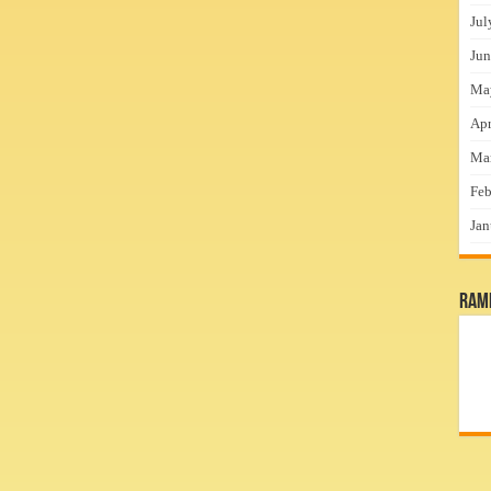
Jul
Jun
Ma
Apr
Ma
Feb
Jan
RamP