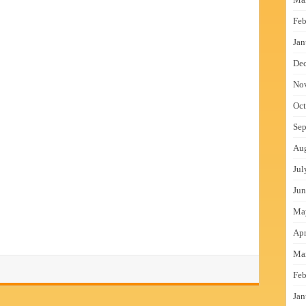
Feb
Jan
De
No
Oct
Sep
Au
Jul
Jun
Ma
Apr
Ma
Feb
Jan