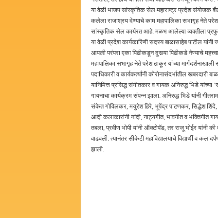
या वेळी भाजप सांस्कृतिक सेल महाराष्ट्र प्रदेश संयोजक श
कलेला राजाश्रय देण्याचे काम महापालिका सभागृह नेते परेश ठ
सांस्कृतिक सेल कार्यरत आहे. मळभ आलेल्या व्यक्तीला प्र
या वेळी प्रदेश कार्यकारिणी सदस्य बाळासाहेब पाटील यांनी 
आपली परंपरा एका पिढीकडून दुसर्‍या पिढीकडे नेण्याचे महत्त्
महापालिका सभागृह नेते परेश ठाकूर यांच्या मार्गदर्शनाखा
पदाधिकारी व कार्यकर्त्यांनी कोरोनासंदर्भातील खबरदारी बा
यानिमित्त प्रसिद्ध संगीतकार व गायक अनिरुद्ध भिडे यांच्या ’स
गायनाचा कार्यक्रम संपन्न झाला. अनिरुद्ध भिडे यांनी गीत
संकेत गोविलकर, मयुरेश हिरे, भूपेंद्र पाटणकर, सिद्धेश शिं
आदी कलाकारांनी नांदी, नाट्यगीत, भावगीत व भक्तिगीत गायन क
तबला, प्रवीण भोपी यांनी ऑक्टोपॅड, तर राजू भोईर यांनी की ब
वाढवली. त्यानंतर सीकेटी महाविद्यालयाचे विद्यार्थी व कलादर्
झाली.