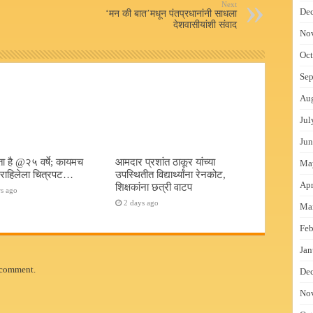
Next
De
‘मन की बात’मधून पंतप्रधानांनी साधला
देशवासीयांशी संवाद
No
Oct
Sep
Au
Jul
Jun
ा है @२५ वर्षे; कायमच
आमदार प्रशांत ठाकूर यांच्या
Ma
त राहिलेला चित्रपट…
उपस्थितीत विद्यार्थ्यांना रेनकोट,
Apr
शिक्षकांना छत्री वाटप
s ago
2 days ago
Ma
Feb
Jan
 comment.
De
No