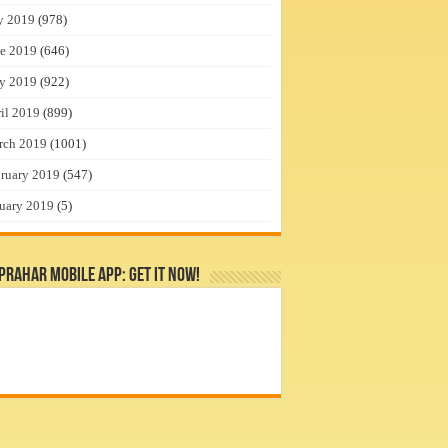
y 2019
(978)
e 2019
(646)
y 2019
(922)
il 2019
(899)
rch 2019
(1001)
ruary 2019
(547)
uary 2019
(5)
rahar Mobile App: Get it Now!