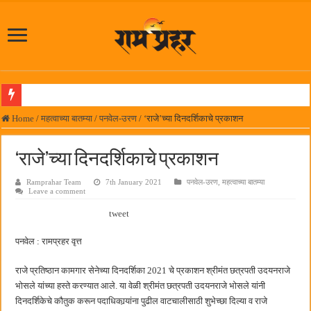
पनवेलमध्ये महारोजगार मेळाव्यास उत्स्फूर्त प्रतिसाद
Home
/
महत्वाच्या बातम्या
/
पनवेल-उरण
/
‘राजे’च्या दिनदर्शिकाचे प्रकाशन
दिल चाहता है @२५ वर्षे; कायमच तारुण्यात राहिलेला चित्रपट…
‘राजे’च्या दिनदर्शिकाचे प्रकाशन
आमदार प्रशांत ठाकूर यांच्या उपस्थितीत विद्यार्थ्यांना रेनकोट, शिक्षकांना छत्री वाटप
Ramprahar Team
7th January 2021
पनवेल-उरण
,
महत्वाच्या बातम्या
लोकनेते रामशेठ ठाकूर समाजसेवेतील हिरा -आमदार रविशेठ पाटील
Leave a comment
समाजप्रिय नेतृत्व आमदार प्रशांत ठाकूर यांच्या वाढदिवसानिमित्त राज्यभरातून शुभेच्छांचा वर्षाव
tweet
पनवेलमध्ये ८ ऑगस्टला महारोजगार मेळावा
पनवेल : रामप्रहर वृत्त
सर्वात मोठ्या दिवाळी अंक स्पर्धेचा निकाल जाहीर
राजे प्रतिष्ठान कामगार सेनेच्या दिनदर्शिका 2021 चे प्रकाशन श्रीमंत छत्रपती उदयनराजे
जनार्दन भगत शिक्षण प्रसारक संस्थेच्या मुख्य प्रशासकीय कार्यालयासह भव्य मूट कोर्टचे बुधवारी उद
भोसले यांच्या हस्ते करण्यात आले. या वेळी श्रीमंत छत्रपती उदयनराजे भोसले यांनी
पालेखुर्द येथील जि.प. शाळेच्या नूतन इमारतीचे लोकनेते रामशेठ ठाकूर यांच्या उद्घाटन
दिनदर्शिकेचे कौतुक करून पदाधिकार्‍यांना पुढील वाटचालीसाठी शुभेच्छा दिल्या व राजे