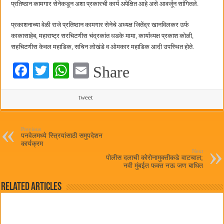
प्रतिष्ठान कामगार सेनेकडून अशा प्रकारची कार्य अपेक्षित आहे असे आवर्जून सांगितले.
हर घर तिरंगा अभियानासंदर्भात पनवेलमध्ये बैठक
प्रकाशनाच्या वेळी राजे प्रतिष्ठान कामगार सेनेचे अध्यक्ष जितेंद्र खानविलकर उर्फ
काकासाहेब, महाराष्ट्र सरचिटणीस चंद्रकांत धडके मामा, कार्याध्यक्ष प्रकाश कोळी,
सहचिटणीस केवल महाडिक, सचिन लोखंडे व ओमकार महाडिक आदी उपस्थित होते.
Fa
T
W
E
Share
ce
wi
ha
m
bo
tte
ts
tweet
ail
ok
r
A
pp
Previous
पनवेलमध्ये स्त्रियांसाठी समुपदेशन
कार्यक्रम
Next
पोलीस दलाची कोरोनामुक्तीकडे वाटचाल;
नवी मुंबईत फक्त नऊ जण बाधित
Related Articles