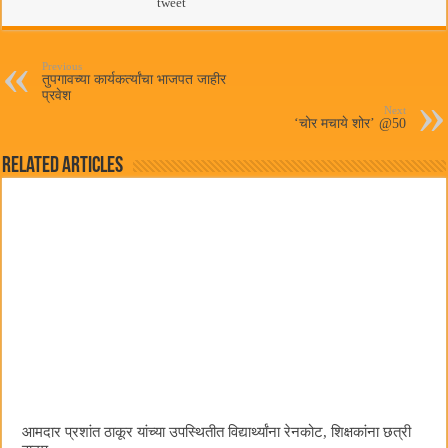
bo
tte
ts
tweet
ail
ok
r
A
pp
Previous
तुपगावच्या कार्यकर्त्यांचा भाजपत जाहीर
प्रवेश
Next
‘चोर मचाये शोर’ @50
Related Articles
आमदार प्रशांत ठाकूर यांच्या उपस्थितीत विद्यार्थ्यांना रेनकोट, शिक्षकांना छत्री