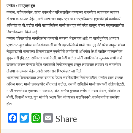
छत्रपती शिवाजी महाराज महाराजस्व समाधान शिबिरास पनवेलमध्ये उत्स्फूर्त प्रतिसाद
पनवेल : रामप्रहर वृत्त
पनवेल, नवीन पनवेल, खांदा कॉलनी व परिसरातील पाण्याच्या समस्येवर लवकरात लवकर
तोडगा काढण्यात येईल, असे आश्वासन महाराष्ट्र जीवन प्राधिकरण (एमजेपी)चे कार्यकारी
अभियंता के.बी.पाटील यांनी महापालिकेचे माजी सभागृह नेते परेश ठाकूर यांच्या नेतृत्वाखालील
शिष्टमंडळाला दिले आहे.
पनवेल परिसरातील नागरिकांना पाण्याची समस्या भेडसावत आहे. या पार्श्वभूमीवर आमदार
प्रशांत ठाकूर यांच्या मार्गदर्शनाखाली आणि महापालिकेचे माजी सभागृह नेते परेश ठाकूर यांच्या
नेतृत्वाखाली भाजपच्या शिष्टमंडळाने एमजेपीचे कार्यकारी अभियंता के.बी.पाटील यांच्यासोबत
शुक्रवारी (दि.22) सविस्तर चर्चा केली. या वेळी पाटील यांनी नागरिकांना मुबलक पाणी कसे
उपलब्ध करून देण्यात येईल याबाबतचे नियोजन सुरू असून लवकरात लवकर या समस्येवर
तोडगा काढण्यात येईल, असे आश्वासन शिष्टमंडळाला दिले.
भाजपच्या शिष्टमंडळात उत्तर रायगड जिल्हा सरचिटणीस नितीन पाटील, पनवेल शहर अध्यक्ष
अनिल भगत, माजी उपमहापौर सीताताई पाटील, स्थायी समितीचे माजी सभापती संतोष शेट्टी,
माजी नगरसेवक एकनाथ गायकवाड, अ‍ॅड. मनोज भुजबळ तसेच भीमराव पोवार, मोतीलाल
मोळी, शिवाजी भगत, युवा मोर्चाचे अक्षय सिंग यांच्यासह पदाधिकारी, कार्यकर्त्यांचा समावेश
होता.
Fa
T
W
E
Share
ce
wi
ha
m