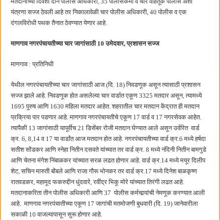
मतदानाच्या दिवशी दोन पोलीस अधिकारी, 35 पोलीसकर्मी व चार वाहतूक पोलीस अशी
यंत्रणा सज्ज ठेवली आहे तर निकालावेळी चार पोलीस अधिकारी, 40 पोलीस व एक
दंगलविरोधी पथक तैनात ठेवण्यात येणार आहे.
माणगाव नगरपंचायतीच्या चार जागांसाठी 10 उमेदवार, प्रशासन सज्ज
माणगाव : प्रतिनिधी
येथील नगरपंचायतीच्या चार जागांसाठी आज (दि. 18) निवडणूक असून त्यासाठी प्रशासन
सज्ज झाले आहे. निवडणूक होत असलेल्या चार वार्डात एकूण 3325 मतदार असून, त्यामध्ये
1695 पुरुष आणि 1630 महिला मतदार आहेत. शहरातील चार मतदान केंद्रात ही मतदान
प्रक्रिया पार पडणार आहे. माणगाव नगरपंचायतीचे एकूण 17 वार्ड व 17 नगरसेवक आहेत.
त्यापैकी 13 जागांसाठी यापूर्वीच 21 डिसेंबर रोजी मतदान घेण्यात आले असून उर्वरित वार्ड
क्र. 6, 8,14 व 17 या वार्डांत आज मतदान होत आहे. नगरपंचायतीच्या वार्ड क्र.6 मध्ये हर्षदा
सतीश सोंडकर आणि स्नेहा नितीन दसवते यांच्यात तर वार्ड क्र. 8 मध्ये नंदिनी नितीन बामगुडे
आणि चेतना मंगेश निंबाळकर यांच्यात सरळ लढत होणार आहे. वार्ड क्र.14 मध्ये मयूर दिलीप
शेट, सचिन मारुती बोंबले आणि राजा गौरू भोनकर तर वार्ड क्र.17 मध्ये दिनेश बाळकृष्ण
रातवडकर, महामूद फकरुद्दीन धुंदवारे, रवींद्र भिकू मोरे यांच्यात तिरंगी लढत आहे.
मतदानाकरिता तीन पोलीस अधिकारी आणि 37 पोलीस कर्मचार्‍यांची नेमणूक करण्यात आली
आहे. माणगाव नगरपंचातीच्या एकूण 17 जागांची मतमोजणी बुधवारी (दि. 19) जानेवारीला
सकाळी 10 वाजल्यापासून सुरू होणार आहे.