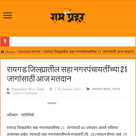
आमदार प्रशांत ठाकूर यांच्या उपस्थितीत विद्यार्थ्यांना रेनकोट, शिक्षकांना छत्री वाटप
Home
/
महत्वाच्या बातम्या
/
रायगड जिल्ह्यातील सहा नगरपंचायतींच्या 21 जागांसाठी आज मतदान
लोकनेते रामशेठ ठाकूर समाजसेवेतील हिरा -आमदार रविशेठ पाटील
रायगड जिल्ह्यातील सहा नगरपंचायतींच्या 21
समाजप्रिय नेतृत्व आमदार प्रशांत ठाकूर यांच्या वाढदिवसानिमित्त राज्यभरातून शुभेच्छांचा वर्षाव
जागांसाठी आज मतदान
पनवेलमध्ये ८ ऑगस्टला महारोजगार मेळावा
Ramprahar News Team
17th January 2022
महत्वाच्या बातम्या
,
रायगड
सर्वात मोठ्या दिवाळी अंक स्पर्धेचा निकाल जाहीर
Leave a comment
जनार्दन भगत शिक्षण प्रसारक संस्थेच्या मुख्य प्रशासकीय कार्यालयासह भव्य मूट कोर्टचे बुधवारी उद
tweet
पालेखुर्द येथील जि.प. शाळेच्या नूतन इमारतीचे लोकनेते रामशेठ ठाकूर यांच्या उद्घाटन
अलिबाग : प्रतिनिधी
हर घर तिरंगा अभियानासंदर्भात पनवेलमध्ये बैठक
रायगड जिल्ह्यातील सहा नगरपंचायतींच्या 21 जागांसाठी 60 उमेदवार आपले भवितव्य
कामोठे येथे समाजोपयोगी वस्तूंच्या वाटपाचा उपक्रम
अजमावत आहेत. त्यासाठी सहा नगरपंचायतीमध्ये मंगळवारी (दि. 18) मतदान होणार आहे. 19