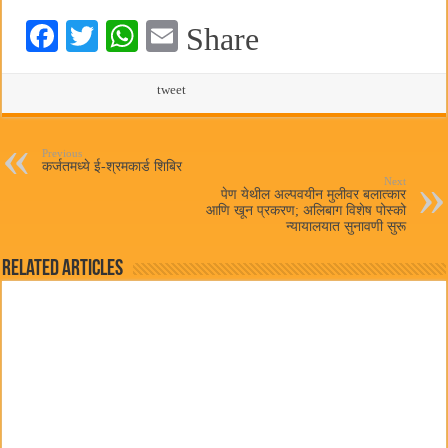
Fa
T
W
E
Share
ce
wi
ha
m
bo
tte
ts
tweet
ail
ok
r
A
pp
Previous
कर्जतमध्ये ई-श्रमकार्ड शिबिर
Next
पेण येथील अल्पवयीन मुलीवर बलात्कार
आणि खून प्रकरण; अलिबाग विशेष पोस्को
न्यायालयात सुनावणी सुरू
Related Articles