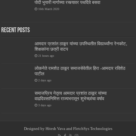
पोदी भुयारी मार्गाच्या रस्त्यावर पथदिवे बसवा
16th March 2020
Recent Posts
आमदार प्रशांत ठाकूर यांच्या उपस्थितीत विद्यार्थ्यांना रेनकोट,
शिक्षकांना छत्री वाटप
21 hours ago
लोकनेते रामशेठ ठाकूर समाजसेवेतील हिरा -आमदार रविशेठ
पाटील
2 days ago
समाजप्रिय नेतृत्व आमदार प्रशांत ठाकूर यांच्या
वाढदिवसानिमित्त राज्यभरातून शुभेच्छांचा वर्षाव
3 days ago
Designed by
Hitesh Vava and
FletchSys Technologies