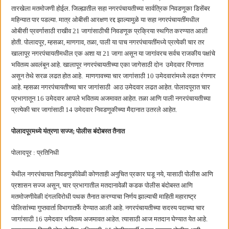
छत्रपती शिवाजी महाराज महाराजस्व समाधान शिबिरास पनवेलमध्ये उत्स्फूर्त प्रतिसाद
तारखेला मतमोजणी होईल. जिल्ह्यातील सहा नगरपंचायतीच्या सार्वत्रिक निवडणूका डिसेंबर
महिन्यात पार पडल्या. मात्र ओबीसी आरक्षण रद्द झाल्यामुळे या सहा नगरपंचायतींमधील
ओबीसी प्रवर्गासाठी राखीव 21 जागांसाठीची निवडणूक प्रक्रिया स्थगित करण्यात आली
होती. पोलादपूर, म्हसळा, माणगाव, तळा, पाली या पाच नगरपंचायतींमध्ये प्रत्येकी चार तर
खालापूर नगरपंचायतीमधील एक अशा या 21 जागा असून या जागांवरच सर्वच राजकीय पक्षांचे
भवितव्य अवलंबून आहे. खालापूर नगरपंचायतीच्या एका जागेसाठी दोन उमेदवार रिंगणात
असून तेथे सरळ लढत होत आहे. माणगावच्या चार जागांसाठी 10 उमेदवारांमध्ये लढत रंगणार
आहे. म्हसळा नगरपंचायतीच्या चार जागांसाठी आठ उमेदवार लढत आहेत. पोलादपूरात चार
प्रभागातून 16 उमेदवार आपले भवितव्य अजमावत आहेत. तळा आणि पाली नगरपंचायतीच्या
प्रत्येकी चार जागांसाठी 14 उमेदवार निवडणूकीच्या मैदानात उतरले आहेत.
पोलादपूरमध्ये यंत्रणा सज्ज; पोलीस बंदोबस्त तैनात
पोलादपूर : प्रतिनिधी
येथील नगरपंचायत निवडणुकीवेळी कोणताही अनुचित प्रकार घडू नये, यासाठी पोलीस आणि
प्रशासन सज्ज असून, चार प्रभागातील मतदानावेळी कडक पोलीस बंदोबस्त आणि
मतमोजणीवेळी दंगलविरोधी पथक तैनात करण्याचा निर्णय झाल्याची माहिती महाराष्ट्र
पोलिसांच्या गुप्तवार्ता विभागातर्फे देण्यात आली आहे. नगरपंचायतीच्या सदस्य पदाच्या चार
जागांसाठी 16 उमेदवार भवितव्य अजमावत आहेत. त्यासाठी आज मतदान घेण्यात येत आहे.