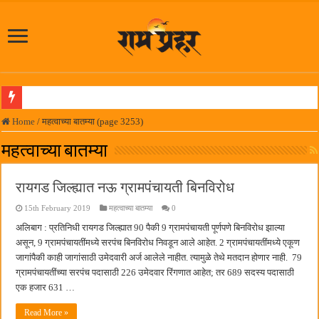
आमदार प्रशांत ठाकूर यांच्या उपस्थितीत विद्यार्थ्यांना रेनकोट, शिक्षकांना छत्री वाटप
Home
/
महत्वाच्या बातम्या (page 3253)
लोकनेते रामशेठ ठाकूर समाजसेवेतील हिरा -आमदार रविशेठ पाटील
महत्वाच्या बातम्या
समाजप्रिय नेतृत्व आमदार प्रशांत ठाकूर यांच्या वाढदिवसानिमित्त राज्यभरातून शुभेच्छांचा वर्षाव
रायगड जिल्ह्यात नऊ ग्रामपंचायती बिनविरोध
पनवेलमध्ये ८ ऑगस्टला महारोजगार मेळावा
15th February 2019
महत्वाच्या बातम्या
0
सर्वात मोठ्या दिवाळी अंक स्पर्धेचा निकाल जाहीर
अलिबाग : प्रतिनिधी रायगड जिल्ह्यात 90 पैकी 9 ग्रामपंचायती पूर्णपणे बिनविरोध झाल्या
जनार्दन भगत शिक्षण प्रसारक संस्थेच्या मुख्य प्रशासकीय कार्यालयासह भव्य मूट कोर्टचे बुधवारी उद
असून, 9 ग्रामपंचायतींमध्ये सरपंच बिनविरोध निवडून आले आहेत. 2 ग्रामपंचायतींमध्ये एकूण
पालेखुर्द येथील जि.प. शाळेच्या नूतन इमारतीचे लोकनेते रामशेठ ठाकूर यांच्या उद्घाटन
जागांपैकी काही जागांसाठी उमेदवारी अर्ज आलेले नाहीत. त्यामुळे तेथे मतदान होणार नाही. 79
ग्रामपंचायतींच्या सरपंच पदासाठी 226 उमेदवार रिंगणात आहेत; तर 689 सदस्य पदासाठी
हर घर तिरंगा अभियानासंदर्भात पनवेलमध्ये बैठक
एक हजार 631 …
कामोठे येथे समाजोपयोगी वस्तूंच्या वाटपाचा उपक्रम
Read More »