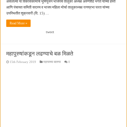
असलेल्या या विकासकामाचे भूमिपूजन भाजपचे तालुका अध्यक्ष अरुणशेठ भगत यांच्या हस्ते
आणि पंचायत समिती सदस्य व भाजप महिला मोर्चा तालुकाध्यक्ष रत्नप्रभा घरत यांच्या
उपस्थितीत शुक्रवारी (दि. 15) …
Read More »
tweet
महापुरुषांकडून लढण्याचे बळ मिळते
15th February 2019
महत्वाच्या बातम्या
0