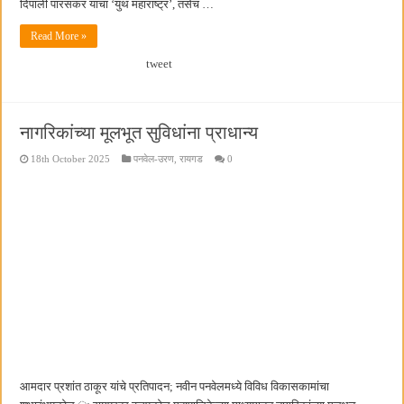
दिपाली पारसकर यांचा ‘युथ महाराष्ट्र’, तसेच …
Read More »
tweet
नागरिकांच्या मूलभूत सुविधांना प्राधान्य
18th October 2025
पनवेल-उरण
,
रायगड
0
आमदार प्रशांत ठाकूर यांचे प्रतिपादन; नवीन पनवेलमध्ये विविध विकासकामांचा