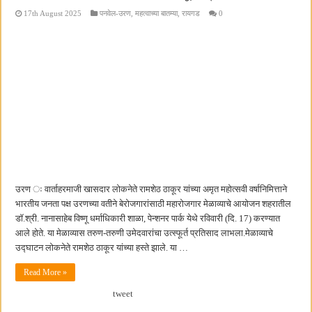
17th August 2025
पनवेल-उरण
,
महत्वाच्या बातम्या
,
रायगड
0
उरण ः वार्ताहरमाजी खासदार लोकनेते रामशेठ ठाकूर यांच्या अमृत महोत्सवी वर्षानिमित्ताने
भारतीय जनता पक्ष उरणच्या वतीने बेरोजगारांसाठी महारोजगार मेळाव्याचे आयोजन शहरातील
डॉ.श्री. नानासाहेब विष्णू धर्माधिकारी शाळा, पेन्शनर पार्क येथे रविवारी (दि. 17) करण्यात
आले होते. या मेळाव्यास तरुण-तरुणी उमेदवारांचा उत्स्फूर्त प्रतिसाद लाभला.मेळाव्याचे
उद्घाटन लोकनेते रामशेठ ठाकूर यांच्या हस्ते झाले. या …
Read More »
tweet