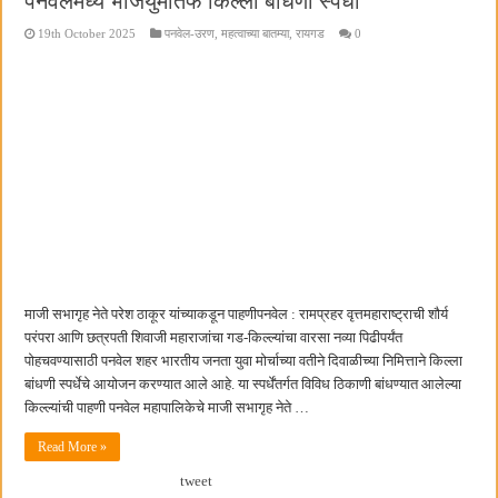
पनवेलमध्ये भाजयुमोतर्फे किल्ला बांधणी स्पर्धा
19th October 2025
पनवेल-उरण
,
महत्वाच्या बातम्या
,
रायगड
0
माजी सभागृह नेते परेश ठाकूर यांच्याकडून पाहणीपनवेल : रामप्रहर वृत्तमहाराष्ट्राची शौर्य
परंपरा आणि छत्रपती शिवाजी महाराजांचा गड-किल्ल्यांचा वारसा नव्या पिढीपर्यंत
पोहचवण्यासाठी पनवेल शहर भारतीय जनता युवा मोर्चाच्या वतीने दिवाळीच्या निमित्ताने किल्ला
बांधणी स्पर्धेचे आयोजन करण्यात आले आहे. या स्पर्धेंतर्गत विविध ठिकाणी बांधण्यात आलेल्या
किल्ल्यांची पाहणी पनवेल महापालिकेचे माजी सभागृह नेते …
Read More »
tweet