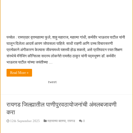
पनवेल : रामप्रहर वृत्तमहात्मा फुले, शाहू महाराज, महात्मा गांधी, कर्मवीर भाऊराव पाटील यांनी
घालून दिलेला आदर्श आपण जोपासला पाहिजे. साधी राहणी आणि उच्च विचारसरणी
प्रत्येकाने अंगीकारण केल्यास जीवनामध्ये यशस्वी होऊ शकतो, असे प्रतिपादन रयत शिक्षण
संस्थेचे मॅनेजिंग कौन्सिल्स सदस्य लोकनेते रामशेठ ठाकूर यांनी पद्मभूषण डॉ. कर्मवीर
भाऊराव पाटील यांच्या जयंतीच्या …
Read More »
tweet
रायगड जिल्ह्यातील पाणीपुरवठायोजनांची अंमलबजावणी
करा
12th September 2025
महत्वाच्या बातम्या
,
रायगड
0