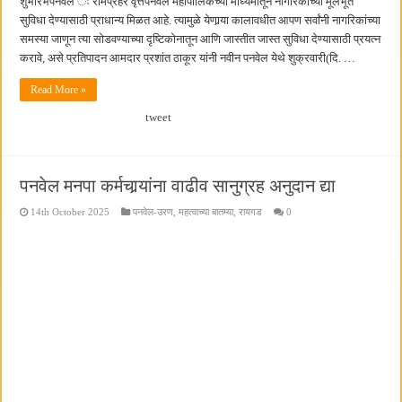
शुभारंभपनवेल ः रामप्रहर वृत्तपनवेल महापालिकेच्या माध्यमातून नागरिकांच्या मूलभूत
सुविधा देण्यासाठी प्राधान्य मिळत आहे. त्यामुळे येणार्‍या कालावधीत आपण सर्वांनी नागरिकांच्या
समस्या जाणून त्या सोडवण्याच्या दृष्टिकोनातून आणि जास्तीत जास्त सुविधा देण्यासाठी प्रयत्न
करावे, असे प्रतिपादन आमदार प्रशांत ठाकूर यांनी नवीन पनवेल येथे शुक्रवारी(दि. …
Read More »
tweet
पनवेल मनपा कर्मचार्‍यांना वाढीव सानुग्रह अनुदान द्या
14th October 2025
पनवेल-उरण
,
महत्वाच्या बातम्या
,
रायगड
0