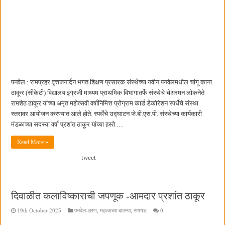
बाल्मर लॉरी आणि शेल इंडियातील कंत्राटी कामगारांना भरघोस पगारवाढ
पनवेल : रामप्रहर वृत्तजनार्दन भगत शिक्षण प्रसारक संस्थेच्या नवीन पनवेलमधील चांगू काना
ठाकूर (सीकेटी) विद्यालय इंग्रजी माध्यम प्राथमिक विभागातर्फे संस्थेचे चेअरमन लोकनेते
रामशेठ ठाकूर यांच्या अमृत महोत्सवी वर्षानिमित्त प्रोग्राम कार्ड डेकोरेशन स्पर्धेचे संस्था
स्तरावर आयोजन करण्यात आले होते. स्पर्धेचे उद्घाटन जे.बी.एस.पी. संस्थेच्या कार्यकारी
मंडळाच्या सदस्या वर्षा प्रशांत ठाकूर यांच्या हस्ते …
Read More »
tweet
दिवाळीत कलाविष्काराची जपणूक -आमदार प्रशांत ठाकूर
19th October 2025
पनवेल-उरण
,
महत्वाच्या बातम्या
,
रायगड
0