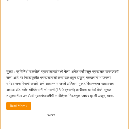
मुरूड : प्रतिनिधी उसरोली ग्रामपंचायतीमध्ये गेल्या अनेक वर्षांपासून भ्रष्टाचार करणार्‍यांची
सत्ता आहे. या निवडणुकीत भ्रष्टाचार्‍यांची सत्ता उलथवून टाकून, मतदारांनी भाजपच्या
उमेदवारांना विजयी करावे, असे आवाहन भाजपचे अलिबाग-मुरूड विधानसभा मतदारसंघ
अध्यक्ष अ‍ॅड. महेश मोहिते यांनी सोमवारी (18 फेब्रुवारी) खारीकवाडा येथे केले. मुुरूड
तालुक्यातील उसरोली ग्रामपंचायतीची सार्वत्रिक निवडणूक जाहीर झाली असून, भाजप …
Read More »
tweet