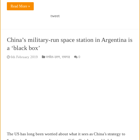
Read More »
tweet
China’s military-run space station in Argentina is
a ‘black box’
6th February 2019
पनवेल-उरण
,
रायगड
0
The US has long been worried about what it sees as China’s strategy to