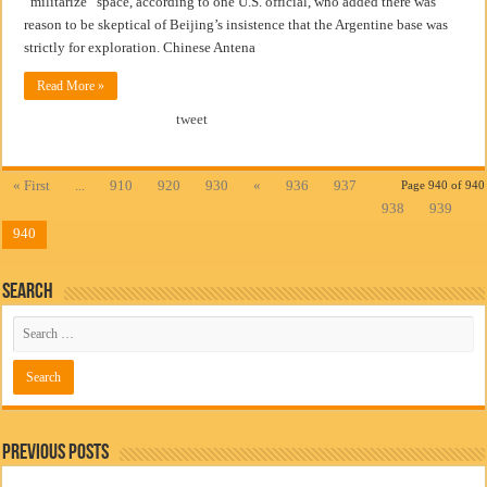
“militarize” space, according to one U.S. official, who added there was
reason to be skeptical of Beijing’s insistence that the Argentine base was
strictly for exploration. Chinese Antena
Read More »
tweet
« First
...
910
920
930
«
936
937
Page 940 of 940
938
939
940
Search
Previous Posts