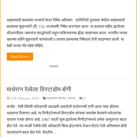
दहशतवादी हल्ल्याचा भाजपने केला निषेध अलिबाग : प्रतिनिधी पुलवामा येथील दहशतवादी
हल्ल्याचा शुक्रवारी (दि. 15) भाजपतर्फे निषेध करण्यात आला. या हल्ल्यात शहीद झालेल्या
सीआरपीएफ जवानांना श्रद्धांजली वाहून पाकिस्तानचा झेंडा जाळण्यात आला. भारतीय जनता
पक्षाच्या वतीने शुक्रवारी सायंकाळी 6 वाजता हल्ल्याच्या निषेधार्थ रॅली काढण्यात आली. या
वेळी भाजप नेते महेश मोहिते, …
Read More »
tweet
माथेरान रेल्वेला विस्टाडोम बोगी
12th February 2019
महत्वाच्या बातम्या
,
रायगड
0
कर्जत : देशी-विदेशी पर्यटकांची आवडती असलेली माथेरानची राणी आता नव्या डौलात
धावताना दिसणार आहे. या मिनीट्रेनमध्ये विस्टाडोम कोचचा समावेश केल्याने पर्यटकांचा
प्रवास रंजक होणार आहे. 1907 साली सुरू झालेल्या मिनीट्रेनमध्ये अनेक आमूलाग्र बदल
होत गेले. त्या काळी रेल्वेचे मोठे अधिकारी किंवा इंग्रजांना घेऊन मोटार रेल्वे अस्तित्वात होती.
कालांतराने बदल होत गेले. केंद्रीय …