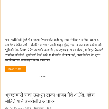
छत्रपती शिवाजी महाराज महाराजस्व समाधान शिबिरास पनवेलमध्ये उत्स्फूर्त प्रतिसाद
पेण : प्रतिनिधी मुंबई-गोवा महामार्गाच्या पनवेल ते इंदापूर रस्ता रूंदीकरणाकरिता खारपाडा
(ता. पेण) येथील जमीन संपादित करण्यात आली असून, मुंबई उच्च न्यायालयाच्या आदेशान्वये
भूमिअभिलेख विभागाचे पेण उपअधीक्षक आणि एनएचएआय (संपादन संस्था) यांनी एकत्रितपणे
संपादित जमिनीची पुनर्मोजणी केली आहे. या मोजणीत घोटाळा नाही, असा निर्वाळा पेण प्रांत
कार्यालयातील नायब तहसीलदार शशिकांत …
Read More »
tweet
भ्रष्टाचारी सत्ता उलथून टाका भाजप नेते अॅेड. महेश
मोहिते यांचे उसरोलीत आवाहन
18th February 2019
रायगड
0