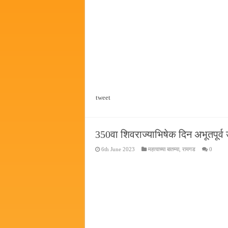
छत्रपती शिवाजी महाराज महाराजस्व स
बाल्मर लॉरी आणि शेल इंडियातील क
tweet
350वा शिवराज्याभिषेक दिन अभूतपूर्व 
6th June 2023
महत्वाच्या बातम्या
,
रायगड
0