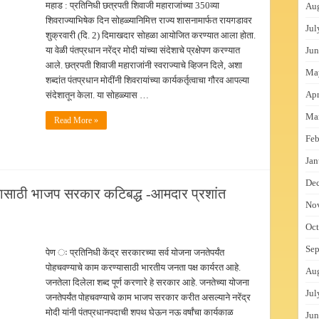
महाड : प्रतिनिधी छत्रपती शिवाजी महाराजांच्या 350व्या
Au
शिवराज्याभिषेक दिन सोहळ्यानिमित्त राज्य शासनामार्फत रायगडावर
Jul
शुक्रवारी (दि. 2) दिमाखदार सोहळा आयोजित करण्यात आला होता.
या वेळी पंतप्रधान नरेंद्र मोदी यांच्या संदेशाचे प्रक्षेपण करण्यात
Jun
आले. छत्रपती शिवाजी महाराजांनी स्वराज्याचे व्हिजन दिले, अशा
Ma
शब्दांत पंतप्रधान मोदींनी शिवरायांच्या कार्यकर्तृत्वाचा गौरव आपल्या
Apr
संदेशातून केला. या सोहळ्यास …
Ma
Read More »
Feb
Jan
De
यासाठी भाजप सरकार कटिबद्ध -आमदार प्रशांत
No
Oct
Sep
पेण ः प्रतिनिधी केंद्र सरकारच्या सर्व योजना जनतेपर्यंत
पोहचवण्याचे काम करण्यासाठी भारतीय जनता पक्ष कार्यरत आहे.
Au
जनतेला दिलेला शब्द पूर्ण करणारे हे सरकार आहे. जनतेच्या योजना
Jul
जनतेपर्यंत पोहचवण्याचे काम भाजप सरकार करीत असल्याने नरेंद्र
मोदी यांनी पंतप्रधानपदाची शपथ घेऊन नऊ वर्षांचा कार्यकाळ
Jun