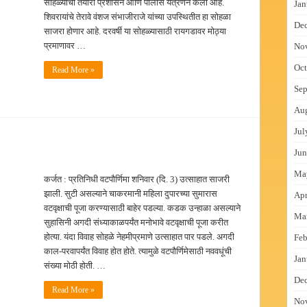
सोहळ्याची तयारी प्रशासन आणि पोलीस यंत्रणेने केली आहे.
Jan
शिवरायांचे तेरावे वंशज संभाजीराजे यांच्या उपस्थितीत हा सोहळा
De
साजरा होणार आहे. दरवर्षी या सोहळ्यासाठी रायगडावर मोठ्या
प्रमाणावर …
No
Oct
Read More »
Sep
Au
Jul
Jun
Ma
कर्जत : प्रतिनिधी वटपौर्णिमा शनिवार (दि. 3) उत्साहात साजरी
झाली. सुटी असल्याने चाकरमानी महिला दुपारच्या सुमारास
Apr
वटवृक्षाची पूजा करण्यासाठी बाहेर पडल्या. कडक उन्हाळा असल्याने
Ma
सुहासिनी अगदी संध्याकाळपर्यंत मनोभावे वटवृक्षाची पूजा करीत
होत्या. यंदा विवाह सोहळे नेहमीप्रमाणे उत्साहात पार पडले. अगदी
Feb
काल-परवापर्यंत विवाह होत होते. त्यामुळे वटपौर्णिमेसाठी नववधूंची
Jan
संख्या मोठी होती. …
De
Read More »
No