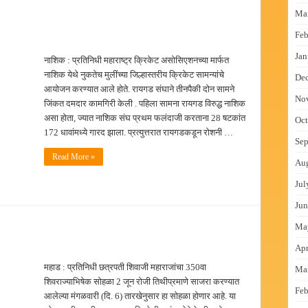
Ma
Feb
Jan
नाशिक : प्रतिनिधी महाराष्ट्र क्रिकेट असोसिएशनच्या मार्फत
नाशिक येथे नुकतेच मुलींच्या जिल्हास्तरीय क्रिकेट सामन्यांचे
De
आयोजन करण्यात आले होते. रायगड संघाने तीनपैकी दोन सामने
No
जिंकत दमदार कामगिरी केली . पहिला सामना रायगड विरुद्ध नाशिक
असा होता, ज्यात नाशिक संघ प्रथम फलंदाजी करताना 28 षटकांत
Oct
172 धावांमध्ये गारद झाला. प्रत्युत्तरात रायगडकडून रोशनी …
Sep
Read More »
Au
Jul
Jun
Ma
Apr
महाड : प्रतिनिधी छत्रपती शिवाजी महाराजांचा 350वा
Ma
शिवराज्याभिषेक सोहळा 2 जून रोजी तिथीप्रमाणे साजरा करण्यात
Feb
आलेल्या मंगळवारी (दि. 6) तारखेनुसार हा सोहळा होणार आहे. या