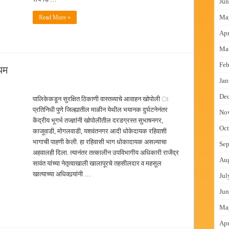
Jun
Ma
Read More »
Apr
Ma
Feb
यम
Jan
De
पालिकेकडून सुरक्षित ठिकाणी वास्तव्याचे आवाहन खोपोली ः
प्रतिनिधी पुणे जिल्ह्यातील माळीन येथील भयानक दुर्घटनेनंतर
No
केंद्रीय भूगर्भ तज्ज्ञांनी खोपोलीतील दरडग्रस्त सुभाषनगर,
Oct
काजूवाडी, मोगलवाडी, यशवंतनगर आदी धोकेदायक रहिवाशी
भागाची पाहणी केली. हा रहिवासी भाग धोकादायक असल्याचा
Sep
अहवालही दिला. त्यानंतर तत्कालीन उपविभागीय अधिकारी राजेंद्र
Au
सावंत यांच्या नेतृत्वाखाली खालापूरचे तहसीलदार व महसूल
खात्याच्या अधिकार्‍यांनी …
Jul
Jun
Ma
Apr