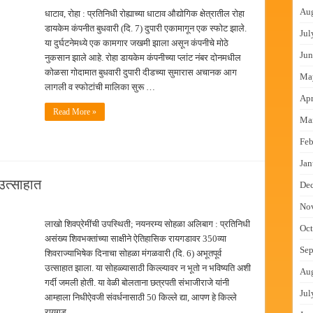
Au
धाटाव, रोहा : प्रतिनिधी रोह्याच्या धाटाव औद्योगिक क्षेत्रातील रोहा
माधान शिबिरास पनवेलमध्ये उत्स्फूर्त प्रतिसाद
डायकेम कंपनीत बुधवारी (दि. 7) दुपारी एकामागून एक स्फोट झाले.
Jul
ंत्राटी कामगारांना भरघोस पगारवाढ
या दुर्घटनेमध्ये एक कामगार जखमी झाला असून कंपनीचे मोठे
Jun
नुकसान झाले आहे. रोहा डायकेम कंपनीच्या प्लांट नंबर दोनमधील
कोळसा गोदामात बुधवारी दुपारी दीडच्या सुमारास अचानक आग
Ma
लागली व स्फोटांची मालिका सुरू …
Apr
Read More »
Ma
Feb
Jan
उत्साहात
De
No
लाखो शिवप्रेमींची उपस्थिती; नयनरम्य सोहळा अलिबाग : प्रतिनिधी
Oct
असंख्य शिवभक्तांच्या साक्षीने ऐतिहासिक रायगडावर 350व्या
Sep
शिवराज्याभिषेक दिनाचा सोहळा मंगळवारी (दि. 6) अभूतपूर्व
उत्साहात झाला. या सोहळ्यासाठी किल्ल्यावर न भूतो न भविष्यति अशी
Au
गर्दी जमली होती. या वेळी बोलताना छत्रपती संभाजीराजे यांनी
Jul
आम्हाला निधीऐवजी संवर्धनासाठी 50 किल्ले द्या, आपण हे किल्ले
रायगड …