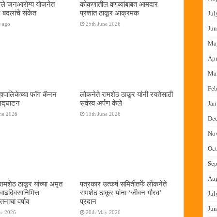
फुले जनआरोग्य योजनेत
कोकणातील वणव्यांबाबत आमदार
 बदलांचे संकेत
प्रशांत ठाकूर आक्रमक
Jul
s ago
25th June 2026
Jun
Ma
Apr
Ma
Feb
ापालिकेच्या फॉग कॅनन
लोकनेते रामशेठ ठाकूर यांनी रयतेसाठी
 उद्घाटन
सर्वस्व अर्पण केले
Jan
ne 2026
13th June 2026
De
No
Oct
Sep
Au
रामशेठ ठाकूर यांच्या अमृत
पत्रकार उत्कर्ष समितीतर्फे लोकनेते
 वाढदिवसानिमित्त
रामशेठ ठाकूर यांना ‌‘जीवन गौरव‌’
Jul
तनाचा वर्षाव
प्रदान
Jun
ne 2026
20th May 2026