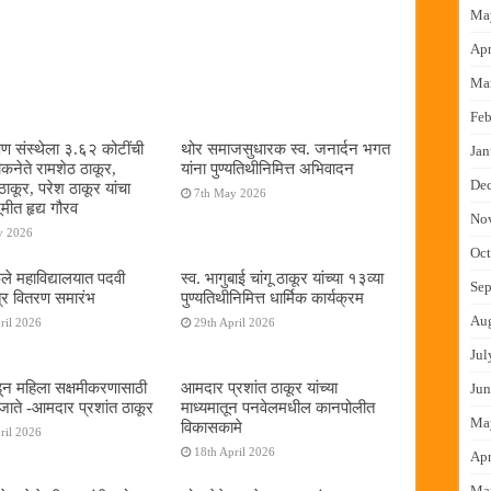
Ma
Apr
Ma
Feb
षण संस्थेला ३.६२ कोटींची
थोर समाजसुधारक स्व. जनार्दन भगत
Jan
ोकनेते रामशेठ ठाकूर,
यांना पुण्यतिथीनिमित्त अभिवादन
De
ठाकूर, परेश ठाकूर यांचा
7th May 2026
ूमीत हृद्य गौरव
No
y 2026
Oct
ुले महाविद्यालयात पदवी
स्व. भागुबाई चांगू ठाकूर यांच्या १३व्या
Sep
्र वितरण समारंभ
पुण्यतिथीनिमित्त धार्मिक कार्यक्रम
Au
ril 2026
29th April 2026
Jul
न महिला सक्षमीकरणासाठी
आमदार प्रशांत ठाकूर यांच्या
Jun
जाते -आमदार प्रशांत ठाकूर
माध्यमातून पनवेलमधील कानपोलीत
Ma
विकासकामे
ril 2026
18th April 2026
Apr
Ma