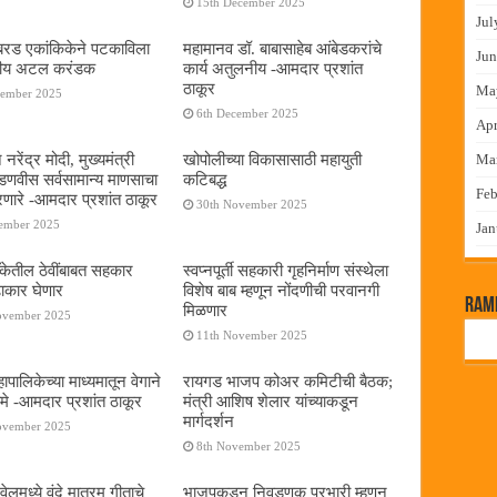
15th December 2025
Jul
या बरड एकांकिकेने पटकाविला
महामानव डॉ. बाबासाहेब आंबेडकरांचे
Jun
तरीय अटल करंडक
कार्य अतुलनीय -आमदार प्रशांत
ठाकूर
Ma
cember 2025
6th December 2025
Apr
 नरेंद्र मोदी, मुख्यमंत्री
खोपोलीच्या विकासासाठी महायुती
Ma
 फडणवीस सर्वसामान्य माणसाचा
कटिबद्ध
Feb
णारे -आमदार प्रशांत ठाकूर
30th November 2025
cember 2025
Jan
बँकेतील ठेवींबाबत सहकार
स्वप्नपूर्ती सहकारी गृहनिर्माण संस्थेला
ढाकार घेणार
विशेष बाब म्हणून नोंदणीची परवानगी
RamP
मिळणार
ovember 2025
11th November 2025
पालिकेच्या माध्यमातून वेगाने
रायगड भाजप कोअर कमिटीची बैठक;
े -आमदार प्रशांत ठाकूर
मंत्री आशिष शेलार यांच्याकडून
मार्गदर्शन
ovember 2025
8th November 2025
लमध्ये वंदे मातरम् गीताचे
भाजपकडून निवडणूक प्रभारी म्हणून