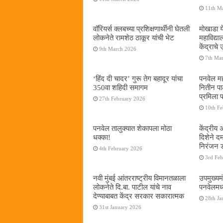
11th M
वॉरियर्स क्लबच्या प्रशिक्षणार्थींनी घेतली
मोखाडा य
लोकनेते रामशेठ ठाकूर यांची भेट
महाविद्
केंद्राचे
9th March 2026
7th Ma
‘हिंद दी चादर’ गुरू तेग बहादूर यांचा
पनवेल मह
350वा शहिदी समागम
नितीन प
प्रमिला 
27th February 2026
10th F
पनवेल तालुक्यात शेकापला मोठा
केंद्रीय
धक्का!
दिशेने 
निरंजन 
4th February 2026
3rd Fe
नवी मुंबई आंतरराष्ट्रीय विमानतळाला
उपमुख्यम
लोकनेते दि.बा. पाटील यांचे नाव
पनवेलमध्य
देण्याबाबत केंद्र सरकार सकारात्मक
28th Ja
31st January 2026