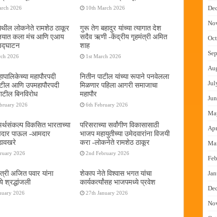
De
arch 2026
10th March 2026
No
ेथील लोकनेते रामशेठ ठाकूर
गुरू तेग बहादुर यांच्या त्यागात देश
यालयात कला मंच आणि एआय
सदैव ऋणी -केंद्रीय गृहमंत्री अमित
Oct
 उद्घाटन
शाह
Sep
rch 2026
1st March 2026
Au
ापालिकेच्या महापौरपदी
नितीन पाटील यांच्या रूपाने पनवेलला
Jul
ाटील आणि उपमहापौरपदी
मिळणार पहिला आगरी समाजाचा
पाटील बिनविरोध
महापौर
Jun
ebruary 2026
6th February 2026
Ma
 अर्थसंकल्प विकसित भारताच्या
परिसराच्या सर्वांगीण विकासासाठी
Apr
दमदार पाऊल -आमदार
भाजप महायुतीच्या उमेदवारांना विजयी
डावखरे
करा -लोकनेते रामशेठ ठाकूर
Ma
bruary 2026
2nd February 2026
Feb
ंत्री अजित पवार यांना
शेकाप नेते विश्वास भगत यांचा
Jan
े श्रद्धांजली
कार्यकर्त्यांसह भाजपमध्ये प्रवेश
De
nuary 2026
27th January 2026
No