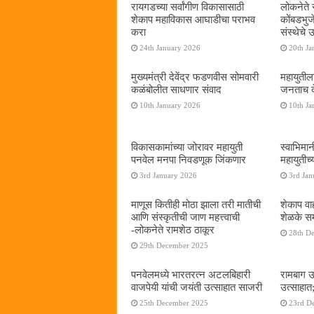
रायगडच्या सर्वांगीण विकासासाठी
लोकनेते र
शेकाप महाविकास आघाडीचा पराभव
कोंबडभुज
करा
संस्थेचे
24th January 2026
20th Ja
मुख्यमंत्री देवेंद्र फडणवीस सोमवारी
महायुतील
कळंबोलीत साधणार संवाद
जनताच द
10th January 2026
10th Ja
विकासकामांच्या जोरावर महायुती
स्वाभिमा
पनवेल मनपा निवडणूक जिंकणार
महायुतीच्
3rd January 2026
3rd Jan
माणूस कितीही मोठा झाला तरी मातीची
शेकाप वाह
आणि संस्कृतीची जाण महत्त्वाची
शेळके सम
-लोकनेते रामशेठ ठाकूर
28th D
29th December 2025
पनवेलमध्ये भारतरत्न अटलबिहारी
रामबाग उ
वाजपेयी यांची जयंती उत्साहात साजरी
उत्साहात;
25th December 2025
23rd D