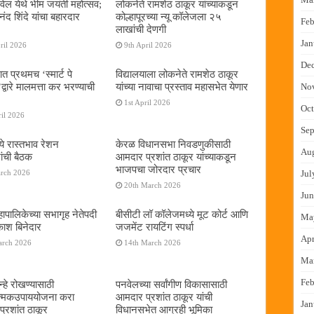
ेल येथे भीम जयंती महोत्सव;
लोकनेते रामशेठ ठाकूर यांच्याकडून
द शिंदे यांचा बहारदार
कोल्हापूरच्या न्यू कॉलेजला २५
Feb
लाखांची देणगी
Jan
ril 2026
9th April 2026
De
ात प्रथमच ‌‘स्मार्ट पे
विद्यालयाला लोकनेते रामशेठ ठाकूर
्वारे मालमत्ता कर भरण्याची
यांच्या नावाचा प्रस्ताव महासभेत येणार
No
1st April 2026
Oct
il 2026
Sep
ये रास्तभाव रेशन
केरळ विधानसभा निवडणुकीसाठी
Au
ांची बैठक
आमदार प्रशांत ठाकूर यांच्याकडून
भाजपचा जोरदार प्रचार
arch 2026
Jul
20th March 2026
Jun
ापालिकेच्या सभागृह नेतेपदी
बीसीटी लॉ कॉलेजमध्ये मूट कोर्ट आणि
Ma
रकाश बिनेदार
जजमेंट रायटिंग स्पर्धा
Apr
arch 2026
14th March 2026
Ma
Feb
्हे रोखण्यासाठी
पनवेलच्या सर्वांगीण विकासासाठी
ात्मकउपाययोजना करा
आमदार प्रशांत ठाकूर यांची
Jan
्रशांत ठाकूर
विधानसभेत आग्रही भूमिका