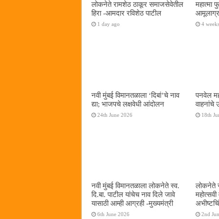
लोकनेते रामशेठ ठाकूर समाजसेवेतील
महात्मा 
हिरा -आमदार रविशेठ पाटील
आमूलाग्र
1 day ago
4 week
नवी मुंबई विमानतळाला ‌‘दिबां‌’चे नाव
पनवेल मह
द्या; भाजपचे लक्षवेधी आंदोलन
वाहनांचे
24th June 2026
18th Ju
नवी मुंबई विमानतळाला लोकनेते स्व.
लोकनेते 
दि.बा. पाटील यांचेच नाव दिले जावे
महोत्सवी
यासाठी आम्ही आग्रही -मुख्यमंत्री
अभीष्टचिं
6th June 2026
2nd Ju