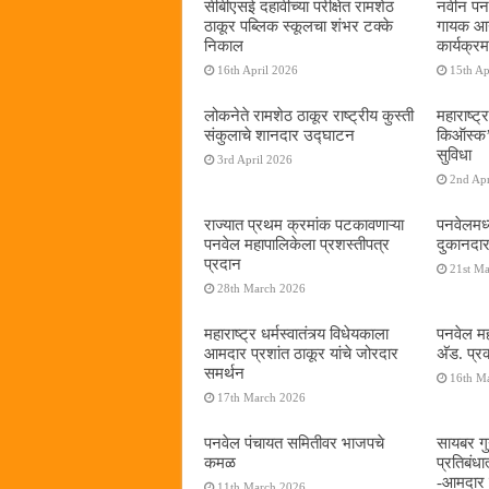
सीबीएसई दहावीच्या परीक्षेत रामशेठ
नवीन पनव
ठाकूर पब्लिक स्कूलचा शंभर टक्के
गायक आनं
निकाल
कार्यक्रम
16th April 2026
15th Ap
लोकनेते रामशेठ ठाकूर राष्ट्रीय कुस्ती
महाराष्ट्र
संकुलाचे शानदार उद्घाटन
किऑस्क‌’द
सुविधा
3rd April 2026
2nd Apr
राज्यात प्रथम क्रमांक पटकावणाऱ्या
पनवेलमध्
पनवेल महापालिकेला प्रशस्तीपत्र
दुकानदार
प्रदान
21st M
28th March 2026
महाराष्ट्र धर्मस्वातंत्र्य विधेयकाला
पनवेल मह
आमदार प्रशांत ठाकूर यांचे जोरदार
अ‍ॅड. प्
समर्थन
16th M
17th March 2026
पनवेल पंचायत समितीवर भाजपचे
सायबर गुन
कमळ
प्रतिबंध
-आमदार प
11th March 2026