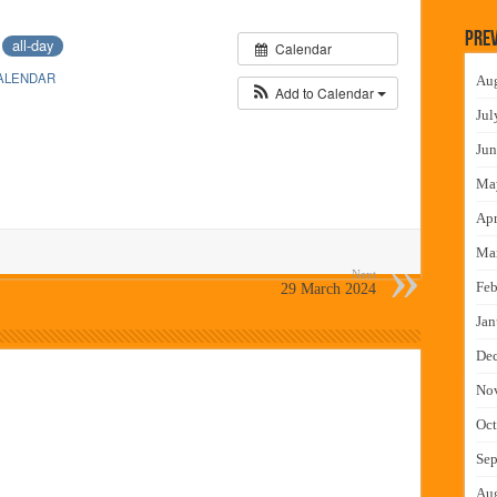
लमध्ये बैठक
Prev
4
all-day
Calendar
 वाटपाचा उपक्रम
ALENDAR
Au
माधान शिबिरास पनवेलमध्ये उत्स्फूर्त प्रतिसाद
Add to Calendar
Jul
ंत्राटी कामगारांना भरघोस पगारवाढ
Jun
Ma
Apr
Ma
Next
Feb
29 March 2024
Jan
De
No
Oct
Sep
Au