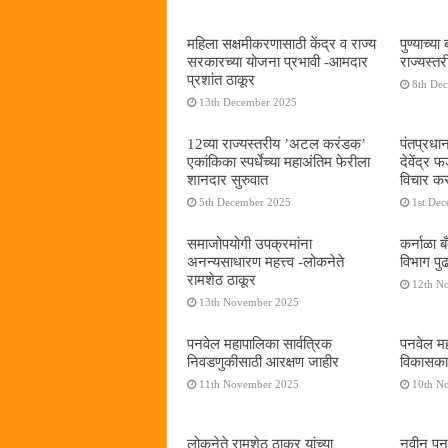
महिला सक्षमीकरणासाठी केंद्र व राज्य
पुण्याच्
सरकारच्या योजना प्रभावी -आमदार
राज्यस्
प्रशांत ठाकूर
8th De
13th December 2025
12व्या राज्यस्तरीय ’अटल करंडक’
पंतप्रधान
एकांकिका स्पर्धेच्या महाअंतिम फेरीला
देवेंद्र
शानदार सुरुवात
विचार कर
5th December 2025
1st De
समाजोपयोगी उपक्रमांना
कर्नाळा 
अनन्यसाधारण महत्त्व -लोकनेते
विभाग पु
रामशेठ ठाकूर
12th N
13th November 2025
पनवेल महापालिका सार्वत्रिक
पनवेल महा
निवडणुकीसाठी आरक्षण जाहीर
विकासकाम
11th November 2025
10th N
लोकनेते रामशेठ ठाकूर यांच्या
नवीन पनवे