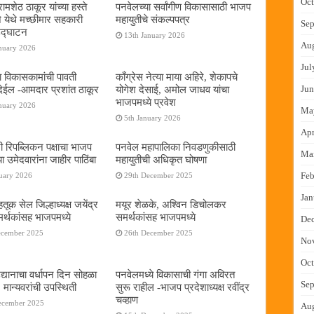
Oct
ामशेठ ठाकूर यांच्या हस्ते
पनवेलच्या सर्वांगीण विकासासाठी भाजप
े येथे मच्छीमार सहकारी
महायुतीचे संकल्पपत्र
Sep
 उद्घाटन
13th January 2026
Au
nuary 2026
Jul
ा विकासकामांची पावती
काँग्रेस नेत्या माया अहिरे, शेकापचे
ेईल -आमदार प्रशांत ठाकूर
योगेश देसाई, अमोल जाधव यांचा
Jun
भाजपमध्ये प्रवेश
nuary 2026
Ma
5th January 2026
Apr
नी रिपब्लिकन पक्षाचा भाजप
पनवेल महापालिका निवडणुकीसाठी
Ma
या उमेदवारांना जाहीर पाठिंबा
महायुतीची अधिकृत घोषणा
Feb
uary 2026
29th December 2025
Jan
तूक सेल जिल्हाध्यक्ष जयेंद्र
मयूर शेळके, अश्विन डिचोलकर
र्थकांसह भाजपमध्ये
समर्थकांसह भाजपमध्ये
De
ecember 2025
26th December 2025
No
Oct
द्यानाचा वर्धापन दिन सोहळा
पनवेलमध्ये विकासाची गंगा अविरत
Sep
 मान्यवरांची उपस्थिती
सुरू राहील -भाजप प्रदेशाध्यक्ष रवींद्र
चव्हाण
ecember 2025
Au