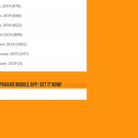
y 2019
(978)
e 2019
(646)
y 2019
(922)
il 2019
(899)
rch 2019
(1001)
ruary 2019
(547)
uary 2019
(5)
rahar Mobile App: Get it Now!