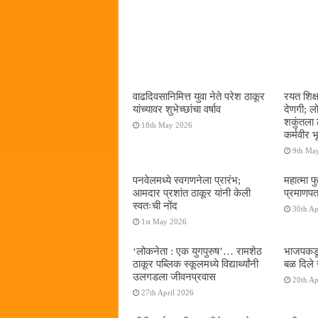
वाढदिवसानिमित्त युवा नेते परेश ठाकूर
रयत शिक्
यांच्यावर शुभेच्छांचा वर्षाव
देणगी; ल
शकुंतला 
18th May 2026
कर्मवीर भ
9th Ma
पनवेलमध्ये स्वगणनेला प्रारंभ;
महात्मा फ
आमदार प्रशांत ठाकूर यांनी केली
प्रमाणपत
स्वतःची नोंद
30th Ap
1st May 2026
‌‘लोकनेता : एक युगपुरुष‌’… रामशेठ
भाजपकडू
ठाकूर पब्लिक स्कूलमध्ये विद्यार्थ्यांनी
बळ दिले 
उलगडला जीवनप्रवास
20th Ap
27th April 2026