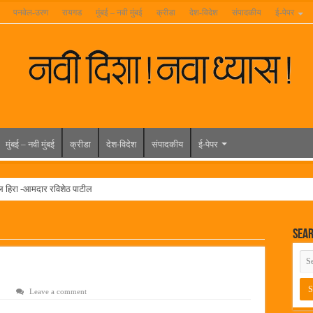
पनवेल-उरण
रायगड
मुंबई – नवी मुंबई
क्रीडा
देश-विदेश
संपादकीय
ई-पेपर
मुंबई – नवी मुंबई
क्रीडा
देश-विदेश
संपादकीय
ई-पेपर
ल हिरा -आमदार रविशेठ पाटील
ूर यांच्या वाढदिवसानिमित्त राज्यभरातून शुभेच्छांचा वर्षाव
Sea
मेळावा
 निकाल जाहीर
च्या मुख्य प्रशासकीय कार्यालयासह भव्य मूट कोर्टचे बुधवारी उद्घाटन
Leave a comment
न इमारतीचे लोकनेते रामशेठ ठाकूर यांच्या उद्घाटन