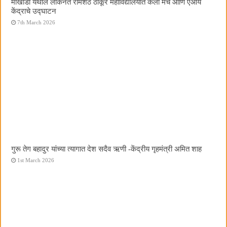
मोखाडा येथील लोकनेते रामशेठ ठाकूर महाविद्यालयात कला मंच आणि एआय
केंद्राचे उद्घाटन
7th March 2026
गुरू तेग बहादुर यांच्या त्यागात देश सदैव ऋणी -केंद्रीय गृहमंत्री अमित शाह
1st March 2026