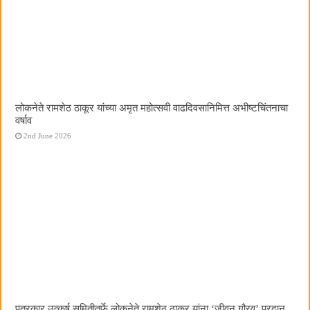
लोकनेते रामशेठ ठाकूर यांच्या अमृत महोत्सवी वाढदिवसानिमित्त अभीष्टचिंतनाचा
वर्षाव
2nd June 2026
पत्रकार उत्कर्ष समितीतर्फे लोकनेते रामशेठ ठाकूर यांना ‌‘जीवन गौरव‌’ प्रदान