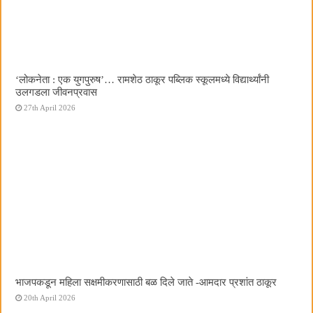
‌‘लोकनेता : एक युगपुरुष‌’… रामशेठ ठाकूर पब्लिक स्कूलमध्ये विद्यार्थ्यांनी
उलगडला जीवनप्रवास
27th April 2026
भाजपकडून महिला सक्षमीकरणासाठी बळ दिले जाते -आमदार प्रशांत ठाकूर
20th April 2026