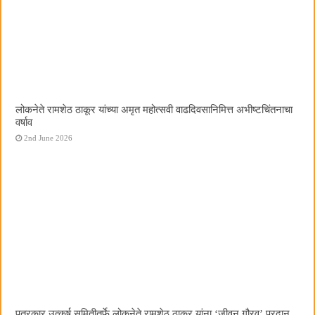
लोकनेते रामशेठ ठाकूर यांच्या अमृत महोत्सवी वाढदिवसानिमित्त अभीष्टचिंतनाचा
वर्षाव
2nd June 2026
पत्रकार उत्कर्ष समितीतर्फे लोकनेते रामशेठ ठाकूर यांना ‌‘जीवन गौरव‌’ प्रदान