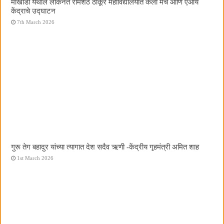
मोखाडा येथील लोकनेते रामशेठ ठाकूर महाविद्यालयात कला मंच आणि एआय
केंद्राचे उद्घाटन
7th March 2026
गुरू तेग बहादुर यांच्या त्यागात देश सदैव ऋणी -केंद्रीय गृहमंत्री अमित शाह
1st March 2026