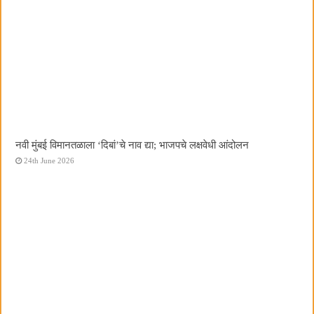
नवी मुंबई विमानतळाला ‌‘दिबां‌’चे नाव द्या; भाजपचे लक्षवेधी आंदोलन
24th June 2026