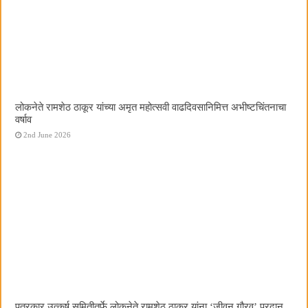
लोकनेते रामशेठ ठाकूर यांच्या अमृत महोत्सवी वाढदिवसानिमित्त अभीष्टचिंतनाचा
वर्षाव
2nd June 2026
पत्रकार उत्कर्ष समितीतर्फे लोकनेते रामशेठ ठाकूर यांना ‌‘जीवन गौरव‌’ प्रदान