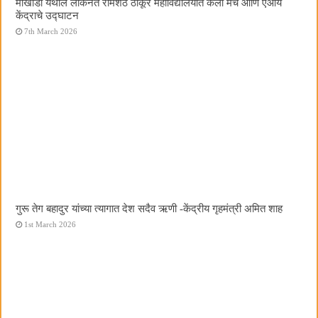
मोखाडा येथील लोकनेते रामशेठ ठाकूर महाविद्यालयात कला मंच आणि एआय
केंद्राचे उद्घाटन
7th March 2026
गुरू तेग बहादुर यांच्या त्यागात देश सदैव ऋणी -केंद्रीय गृहमंत्री अमित शाह
1st March 2026