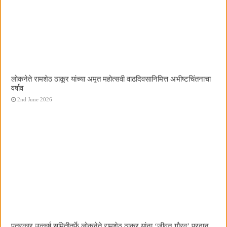
लोकनेते रामशेठ ठाकूर यांच्या अमृत महोत्सवी वाढदिवसानिमित्त अभीष्टचिंतनाचा
वर्षाव
2nd June 2026
पत्रकार उत्कर्ष समितीतर्फे लोकनेते रामशेठ ठाकूर यांना ‌‘जीवन गौरव‌’ प्रदान