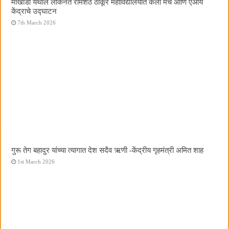
मोखाडा येथील लोकनेते रामशेठ ठाकूर महाविद्यालयात कला मंच आणि एआय
केंद्राचे उद्घाटन
7th March 2026
गुरू तेग बहादुर यांच्या त्यागात देश सदैव ऋणी -केंद्रीय गृहमंत्री अमित शाह
1st March 2026