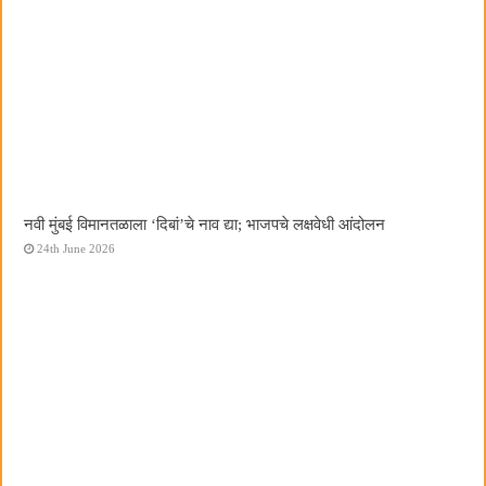
नवी मुंबई विमानतळाला ‌‘दिबां‌’चे नाव द्या; भाजपचे लक्षवेधी आंदोलन
24th June 2026