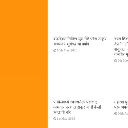
वाढदिवसानिमित्त युवा नेते परेश ठाकूर
रयत शिक्
यांच्यावर शुभेच्छांचा वर्षाव
देणगी; ल
शकुंतला 
18th May 2026
कर्मवीर भ
9th Ma
पनवेलमध्ये स्वगणनेला प्रारंभ;
महात्मा फ
आमदार प्रशांत ठाकूर यांनी केली
प्रमाणपत
स्वतःची नोंद
30th Ap
1st May 2026