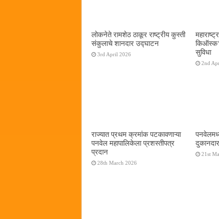
लोकनेते रामशेठ ठाकूर राष्ट्रीय कुस्ती
महाराष्ट्र
संकुलाचे शानदार उद्घाटन
किऑस्क‌’द
सुविधा
3rd April 2026
2nd Apr
राज्यात प्रथम क्रमांक पटकावणाऱ्या
पनवेलमध्
पनवेल महापालिकेला प्रशस्तीपत्र
दुकानदार
प्रदान
21st M
28th March 2026