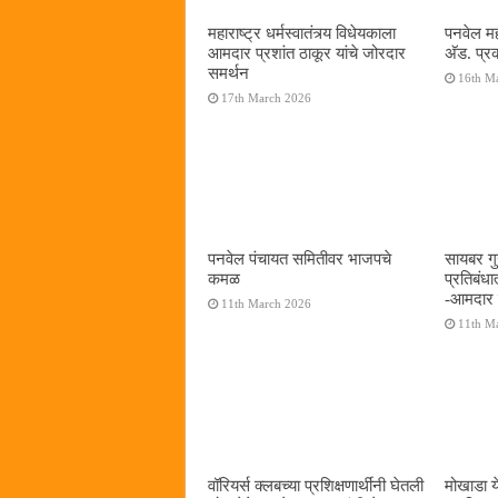
महाराष्ट्र धर्मस्वातंत्र्य विधेयकाला
पनवेल मह
आमदार प्रशांत ठाकूर यांचे जोरदार
अ‍ॅड. प्
समर्थन
16th M
17th March 2026
पनवेल पंचायत समितीवर भाजपचे
सायबर गुन
कमळ
प्रतिबंध
-आमदार प
11th March 2026
11th M
वॉरियर्स क्लबच्या प्रशिक्षणार्थींनी घेतली
मोखाडा य