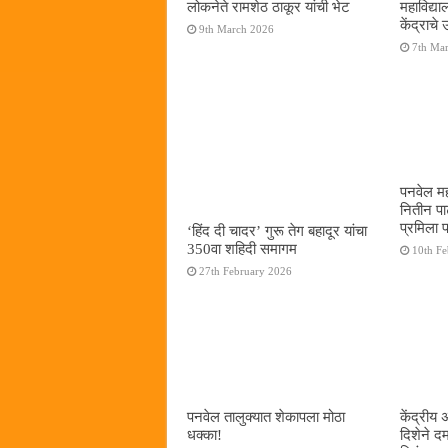
लोकनेते रामशेठ ठाकूर यांची भेट
महाविद्
केंद्राचे
9th March 2026
7th Ma
पनवेल मह
नितीन प
प्रमिला 
‘हिंद दी चादर’ गुरू तेग बहादूर यांचा
350वा शहिदी समागम
10th F
27th February 2026
पनवेल तालुक्यात शेकापला मोठा
केंद्रीय
धक्का!
दिशेने 