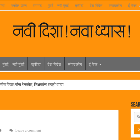
म्या
पनवेल-उरण
रायगड
मुंबई – नवी मुंबई
क्रीडा
देश-विदेश
संपादकीय
ई-पेपर
मुंबई – नवी मुंबई
क्रीडा
देश-विदेश
संपादकीय
ई-पेपर
त विद्यार्थ्यांना रेनकोट, शिक्षकांना छत्री वाटप
ल हिरा -आमदार रविशेठ पाटील
Sea
ूर यांच्या वाढदिवसानिमित्त राज्यभरातून शुभेच्छांचा वर्षाव
मेळावा
 निकाल जाहीर
Leave a comment
च्या मुख्य प्रशासकीय कार्यालयासह भव्य मूट कोर्टचे बुधवारी उद्घाटन