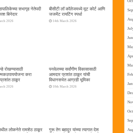
Oct
ापालिकेच्या सभागृह नेतेपदी
बीसीटी लॉ कॉलेजमध्ये मूट कोर्ट आणि
Sep
रकाश बिनेदार
जजमेंट रायटिंग स्पर्धा
Au
arch 2026
14th March 2026
Jul
Jun
Ma
Apr
Ma
्हे रोखण्यासाठी
पनवेलच्या सर्वांगीण विकासासाठी
ात्मकउपाययोजना करा
आमदार प्रशांत ठाकूर यांची
Feb
्रशांत ठाकूर
विधानसभेत आग्रही भूमिका
Jan
arch 2026
10th March 2026
De
No
Oct
Sep
ेथील लोकनेते रामशेठ ठाकूर
गुरू तेग बहादुर यांच्या त्यागात देश
Au