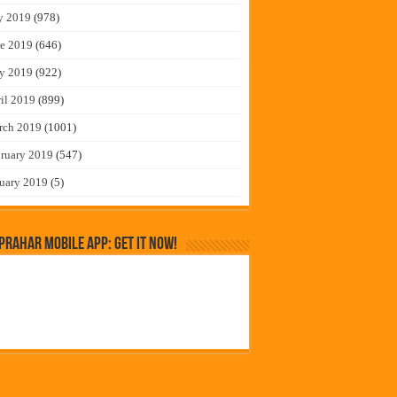
y 2019
(978)
e 2019
(646)
y 2019
(922)
il 2019
(899)
rch 2019
(1001)
ruary 2019
(547)
uary 2019
(5)
rahar Mobile App: Get it Now!