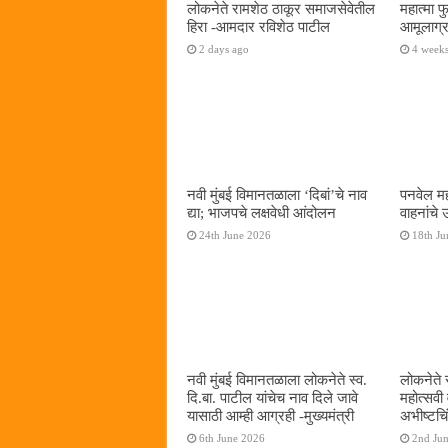
लोकनेते रामशेठ ठाकूर समाजसेवेतील
महात्मा 
हिरा -आमदार रविशेठ पाटील
आमूलाग्र
2 days ago
4 week
नवी मुंबई विमानतळाला ‌‘दिबां‌’चे नाव
पनवेल मह
द्या; भाजपचे लक्षवेधी आंदोलन
वाहनांचे
24th June 2026
18th Ju
नवी मुंबई विमानतळाला लोकनेते स्व.
लोकनेते 
दि.बा. पाटील यांचेच नाव दिले जावे
महोत्सवी
यासाठी आम्ही आग्रही -मुख्यमंत्री
अभीष्टचिं
6th June 2026
2nd Ju