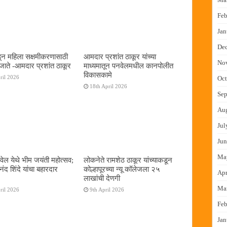
Feb
Jan
De
न महिला सक्षमीकरणासाठी
आमदार प्रशांत ठाकूर यांच्या
No
जाते -आमदार प्रशांत ठाकूर
माध्यमातून पनवेलमधील कानपोलीत
विकासकामे
ril 2026
Oct
18th April 2026
Sep
Au
Jul
Jun
Ma
ेल येथे भीम जयंती महोत्सव;
लोकनेते रामशेठ ठाकूर यांच्याकडून
द शिंदे यांचा बहारदार
कोल्हापूरच्या न्यू कॉलेजला २५
Apr
लाखांची देणगी
Ma
ril 2026
9th April 2026
Feb
Jan