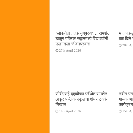
‌‘लोकनेता : एक युगपुरुष‌’… रामशेठ
भाजपकडू
ठाकूर पब्लिक स्कूलमध्ये विद्यार्थ्यांनी
बळ दिले 
उलगडला जीवनप्रवास
20th Ap
27th April 2026
सीबीएसई दहावीच्या परीक्षेत रामशेठ
नवीन पनव
ठाकूर पब्लिक स्कूलचा शंभर टक्के
गायक आनं
निकाल
कार्यक्रम
16th April 2026
15th Ap