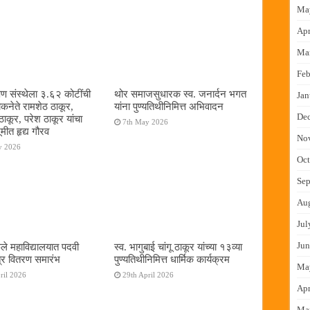
Ma
Apr
Ma
Feb
षण संस्थेला ३.६२ कोटींची
थोर समाजसुधारक स्व. जनार्दन भगत
Jan
ोकनेते रामशेठ ठाकूर,
यांना पुण्यतिथीनिमित्त अभिवादन
De
ठाकूर, परेश ठाकूर यांचा
7th May 2026
ूमीत हृद्य गौरव
No
y 2026
Oct
Sep
Au
Jul
Jun
ुले महाविद्यालयात पदवी
स्व. भागुबाई चांगू ठाकूर यांच्या १३व्या
्र वितरण समारंभ
पुण्यतिथीनिमित्त धार्मिक कार्यक्रम
Ma
ril 2026
29th April 2026
Apr
Ma