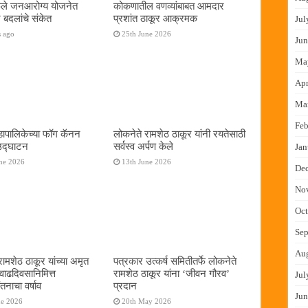
फुले जनआरोग्य योजनेत
कोकणातील वणव्यांबाबत आमदार
 बदलांचे संकेत
प्रशांत ठाकूर आक्रमक
Jul
s ago
25th June 2026
Jun
Ma
Apr
Ma
Feb
ापालिकेच्या फॉग कॅनन
लोकनेते रामशेठ ठाकूर यांनी रयतेसाठी
 उद्घाटन
सर्वस्व अर्पण केले
Jan
ne 2026
13th June 2026
De
No
Oct
Sep
Au
रामशेठ ठाकूर यांच्या अमृत
पत्रकार उत्कर्ष समितीतर्फे लोकनेते
 वाढदिवसानिमित्त
रामशेठ ठाकूर यांना ‌‘जीवन गौरव‌’
Jul
तनाचा वर्षाव
प्रदान
Jun
ne 2026
20th May 2026