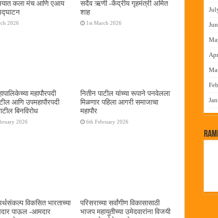
यालयात कला मंच आणि एआय
सदैव ऋणी -केंद्रीय गृहमंत्री अमित
Jul
 उद्घाटन
शाह
rch 2026
1st March 2026
Jun
Ma
Apr
Ma
Feb
ापालिकेच्या महापौरपदी
नितीन पाटील यांच्या रूपाने पनवेलला
Jan
ाटील आणि उपमहापौरपदी
मिळणार पहिला आगरी समाजाचा
पाटील बिनविरोध
महापौर
ebruary 2026
6th February 2026
RamP
 अर्थसंकल्प विकसित भारताच्या
परिसराच्या सर्वांगीण विकासासाठी
दमदार पाऊल -आमदार
भाजप महायुतीच्या उमेदवारांना विजयी