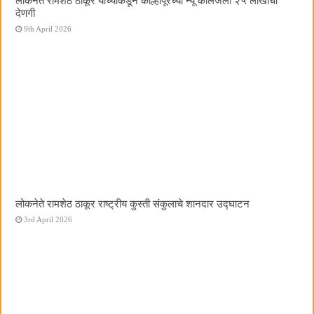
लोकनेते रामशेठ ठाकूर यांच्याकडून कोल्हापूरच्या न्यू कॉलेजला २५ लाखांची
देणगी
9th April 2026
लोकनेते रामशेठ ठाकूर राष्ट्रीय कुस्ती संकुलाचे शानदार उद्घाटन
3rd April 2026