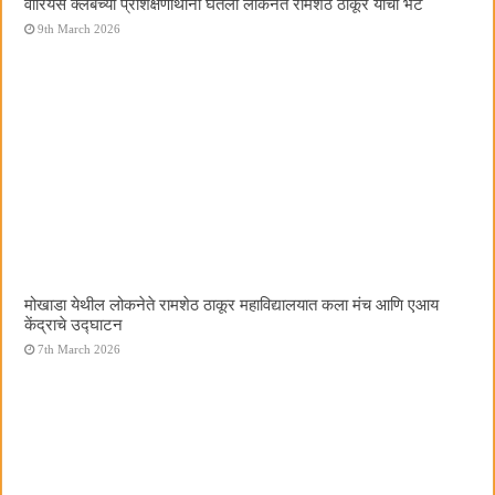
वॉरियर्स क्लबच्या प्रशिक्षणार्थींनी घेतली लोकनेते रामशेठ ठाकूर यांची भेट
9th March 2026
मोखाडा येथील लोकनेते रामशेठ ठाकूर महाविद्यालयात कला मंच आणि एआय
केंद्राचे उद्घाटन
7th March 2026