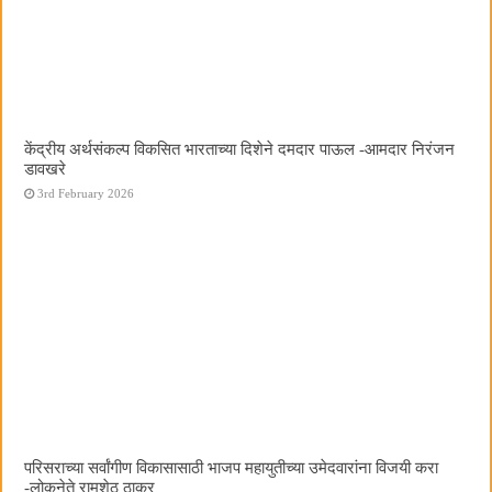
केंद्रीय अर्थसंकल्प विकसित भारताच्या दिशेने दमदार पाऊल -आमदार निरंजन
डावखरे
3rd February 2026
परिसराच्या सर्वांगीण विकासासाठी भाजप महायुतीच्या उमेदवारांना विजयी करा
-लोकनेते रामशेठ ठाकूर