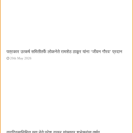
पत्रकार उत्कर्ष समितीतर्फे लोकनेते रामशेठ ठाकूर यांना ‌‘जीवन गौरव‌’ प्रदान
20th May 2026
वाढदिवसानिमित्त युवा नेते परेश ठाकूर यांच्यावर शुभेच्छांचा वर्षाव