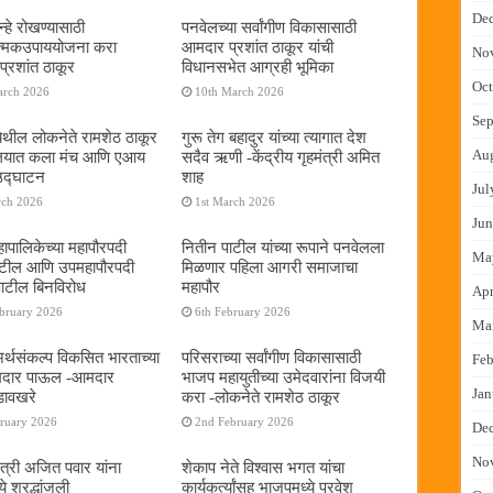
De
्हे रोखण्यासाठी
पनवेलच्या सर्वांगीण विकासासाठी
ात्मकउपाययोजना करा
आमदार प्रशांत ठाकूर यांची
No
्रशांत ठाकूर
विधानसभेत आग्रही भूमिका
Oct
arch 2026
10th March 2026
Sep
ेथील लोकनेते रामशेठ ठाकूर
गुरू तेग बहादुर यांच्या त्यागात देश
Au
यालयात कला मंच आणि एआय
सदैव ऋणी -केंद्रीय गृहमंत्री अमित
 उद्घाटन
शाह
Jul
rch 2026
1st March 2026
Jun
ापालिकेच्या महापौरपदी
नितीन पाटील यांच्या रूपाने पनवेलला
Ma
ाटील आणि उपमहापौरपदी
मिळणार पहिला आगरी समाजाचा
पाटील बिनविरोध
महापौर
Apr
ebruary 2026
6th February 2026
Ma
 अर्थसंकल्प विकसित भारताच्या
परिसराच्या सर्वांगीण विकासासाठी
Feb
दमदार पाऊल -आमदार
भाजप महायुतीच्या उमेदवारांना विजयी
Jan
डावखरे
करा -लोकनेते रामशेठ ठाकूर
bruary 2026
2nd February 2026
De
No
ंत्री अजित पवार यांना
शेकाप नेते विश्वास भगत यांचा
े श्रद्धांजली
कार्यकर्त्यांसह भाजपमध्ये प्रवेश