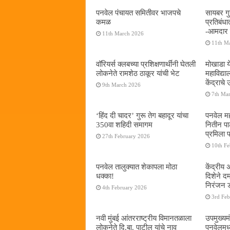
पनवेल पंचायत समितीवर भाजपचे
सायबर गुन
कमळ
प्रतिबंध
-आमदार प
11th March 2026
11th M
वॉरियर्स क्लबच्या प्रशिक्षणार्थींनी घेतली
मोखाडा य
लोकनेते रामशेठ ठाकूर यांची भेट
महाविद्
केंद्राचे
9th March 2026
7th Ma
‘हिंद दी चादर’ गुरू तेग बहादूर यांचा
पनवेल मह
350वा शहिदी समागम
नितीन प
प्रमिला 
27th February 2026
10th F
पनवेल तालुक्यात शेकापला मोठा
केंद्रीय
धक्का!
दिशेने 
निरंजन 
4th February 2026
3rd Fe
नवी मुंबई आंतरराष्ट्रीय विमानतळाला
उपमुख्यम
लोकनेते दि.बा. पाटील यांचे नाव
पनवेलमध्य