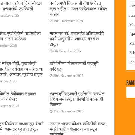
द्यानाचा वर्धापन दिन सोहळा
पनवेलमध्ये विकासाची गंगा अविरत
Jul
 मान्यवरांची उपस्थिती
सुरू राहील -भाजप प्रदेशाध्यक्ष रवींद्र
चव्हाण
Jun
ecember 2025
15th December 2025
Ma
या बरड एकांकिकेने पटकाविला
महामानव डॉ. बाबासाहेब आंबेडकरांचे
Apr
तरीय अटल करंडक
कार्य अतुलनीय -आमदार प्रशांत
Ma
ठाकूर
cember 2025
6th December 2025
Feb
Jan
 नरेंद्र मोदी, मुख्यमंत्री
खोपोलीच्या विकासासाठी महायुती
 फडणवीस सर्वसामान्य माणसाचा
कटिबद्ध
णारे -आमदार प्रशांत ठाकूर
30th November 2025
cember 2025
RamP
बँकेतील ठेवींबाबत सहकार
स्वप्नपूर्ती सहकारी गृहनिर्माण संस्थेला
ढाकार घेणार
विशेष बाब म्हणून नोंदणीची परवानगी
मिळणार
ovember 2025
11th November 2025
पालिकेच्या माध्यमातून वेगाने
रायगड भाजप कोअर कमिटीची बैठक;
े -आमदार प्रशांत ठाकूर
मंत्री आशिष शेलार यांच्याकडून
मार्गदर्शन