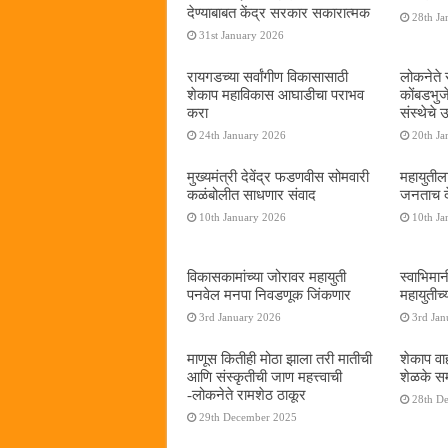
देण्याबाबत केंद्र सरकार सकारात्मक
28th Ja
31st January 2026
रायगडच्या सर्वांगीण विकासासाठी
लोकनेते र
शेकाप महाविकास आघाडीचा पराभव
कोंबडभुज
करा
संस्थेचे
24th January 2026
20th Ja
मुख्यमंत्री देवेंद्र फडणवीस सोमवारी
महायुतील
कळंबोलीत साधणार संवाद
जनताच द
10th January 2026
10th Ja
विकासकामांच्या जोरावर महायुती
स्वाभिमा
पनवेल मनपा निवडणूक जिंकणार
महायुतीच्
3rd January 2026
3rd Jan
माणूस कितीही मोठा झाला तरी मातीची
शेकाप वाह
आणि संस्कृतीची जाण महत्त्वाची
शेळके सम
-लोकनेते रामशेठ ठाकूर
28th D
29th December 2025