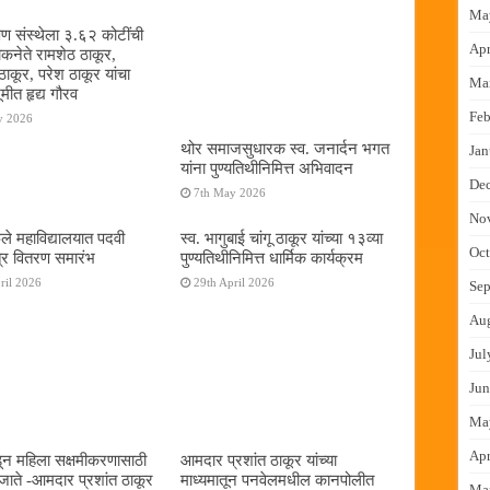
Ma
षण संस्थेला ३.६२ कोटींची
Apr
ोकनेते रामशेठ ठाकूर,
ठाकूर, परेश ठाकूर यांचा
Ma
ूमीत हृद्य गौरव
Feb
y 2026
थोर समाजसुधारक स्व. जनार्दन भगत
Jan
यांना पुण्यतिथीनिमित्त अभिवादन
De
7th May 2026
No
ुले महाविद्यालयात पदवी
स्व. भागुबाई चांगू ठाकूर यांच्या १३व्या
Oct
्र वितरण समारंभ
पुण्यतिथीनिमित्त धार्मिक कार्यक्रम
ril 2026
29th April 2026
Sep
Au
Jul
Jun
Ma
Apr
न महिला सक्षमीकरणासाठी
आमदार प्रशांत ठाकूर यांच्या
जाते -आमदार प्रशांत ठाकूर
माध्यमातून पनवेलमधील कानपोलीत
Ma