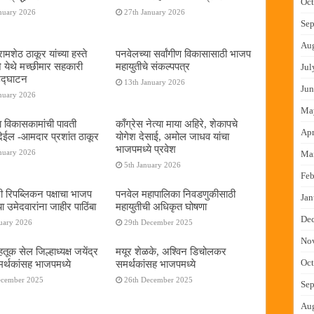
Oct
nuary 2026
27th January 2026
Sep
Au
ामशेठ ठाकूर यांच्या हस्ते
पनवेलच्या सर्वांगीण विकासासाठी भाजप
े येथे मच्छीमार सहकारी
महायुतीचे संकल्पपत्र
Jul
 उद्घाटन
13th January 2026
Jun
nuary 2026
Ma
ा विकासकामांची पावती
काँग्रेस नेत्या माया अहिरे, शेकापचे
Apr
ेईल -आमदार प्रशांत ठाकूर
योगेश देसाई, अमोल जाधव यांचा
भाजपमध्ये प्रवेश
nuary 2026
Ma
5th January 2026
Feb
नी रिपब्लिकन पक्षाचा भाजप
पनवेल महापालिका निवडणुकीसाठी
Jan
या उमेदवारांना जाहीर पाठिंबा
महायुतीची अधिकृत घोषणा
De
uary 2026
29th December 2025
No
तूक सेल जिल्हाध्यक्ष जयेंद्र
मयूर शेळके, अश्विन डिचोलकर
Oct
र्थकांसह भाजपमध्ये
समर्थकांसह भाजपमध्ये
ecember 2025
26th December 2025
Sep
Au