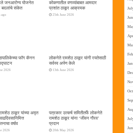
फुले जनआरोग्य योजनेत
कोकणातील वणव्यांबाबत आमदार
 बदलांचे संकेत
प्रशांत ठाकूर आक्रमक
Jul
s ago
25th June 2026
Jun
Ma
Apr
Ma
Feb
ापालिकेच्या फॉग कॅनन
लोकनेते रामशेठ ठाकूर यांनी रयतेसाठी
 उद्घाटन
सर्वस्व अर्पण केले
Jan
ne 2026
13th June 2026
De
No
Oct
Sep
Au
रामशेठ ठाकूर यांच्या अमृत
पत्रकार उत्कर्ष समितीतर्फे लोकनेते
 वाढदिवसानिमित्त
रामशेठ ठाकूर यांना ‌‘जीवन गौरव‌’
Jul
तनाचा वर्षाव
प्रदान
Jun
ne 2026
20th May 2026