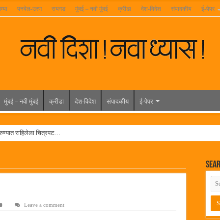
म्या
पनवेल-उरण
रायगड
मुंबई – नवी मुंबई
क्रीडा
देश-विदेश
संपादकीय
ई-पेपर
मुंबई – नवी मुंबई
क्रीडा
देश-विदेश
संपादकीय
ई-पेपर
रुण्यात राहिलेला चित्रपट…
त विद्यार्थ्यांना रेनकोट, शिक्षकांना छत्री वाटप
Sea
ल हिरा -आमदार रविशेठ पाटील
ूर यांच्या वाढदिवसानिमित्त राज्यभरातून शुभेच्छांचा वर्षाव
मेळावा
Leave a comment
 निकाल जाहीर