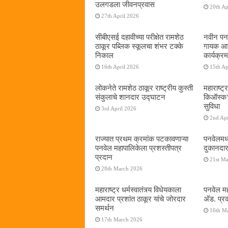
उलगडला जीवनप्रवास
20th Ap
27th April 2026
सीबीएसई दहावीच्या परीक्षेत रामशेठ
नवीन पनव
ठाकूर पब्लिक स्कूलचा शंभर टक्के
गायक आनं
निकाल
कार्यक्रम
16th April 2026
15th Ap
लोकनेते रामशेठ ठाकूर राष्ट्रीय कुस्ती
महाराष्ट्र
संकुलाचे शानदार उद्घाटन
किऑस्क‌’द
सुविधा
3rd April 2026
2nd Apr
राज्यात प्रथम क्रमांक पटकावणाऱ्या
पनवेलमध्
पनवेल महापालिकेला प्रशस्तीपत्र
दुकानदार
प्रदान
21st M
28th March 2026
महाराष्ट्र धर्मस्वातंत्र्य विधेयकाला
पनवेल मह
आमदार प्रशांत ठाकूर यांचे जोरदार
अ‍ॅड. प्
समर्थन
16th M
17th March 2026