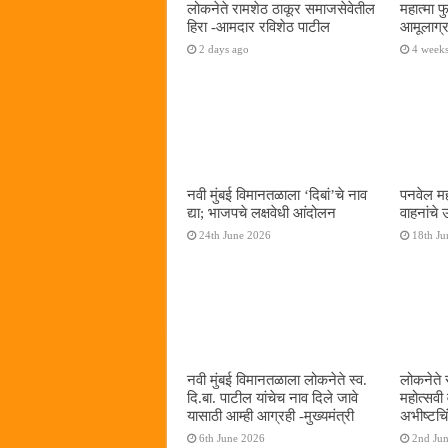
लोकनेते रामशेठ ठाकूर समाजसेवेतील
महात्मा 
हिरा -आमदार रविशेठ पाटील
आमूलाग्र
2 days ago
4 week
नवी मुंबई विमानतळाला ‌‘दिबां‌’चे नाव
पनवेल मह
द्या; भाजपचे लक्षवेधी आंदोलन
वाहनांचे
24th June 2026
18th Ju
नवी मुंबई विमानतळाला लोकनेते स्व.
लोकनेते 
दि.बा. पाटील यांचेच नाव दिले जावे
महोत्सवी
यासाठी आम्ही आग्रही -मुख्यमंत्री
अभीष्टचिं
6th June 2026
2nd Ju