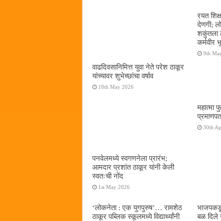
रयत शिक्
देणगी; ल
शकुंतला 
कर्मवीर भ
9th Ma
वाढदिवसानिमित्त युवा नेते परेश ठाकूर
यांच्यावर शुभेच्छांचा वर्षाव
18th May 2026
महात्मा फ
प्रमाणपत
30th Ap
पनवेलमध्ये स्वगणनेला प्रारंभ;
आमदार प्रशांत ठाकूर यांनी केली
स्वतःची नोंद
1st May 2026
‌‘लोकनेता : एक युगपुरुष‌’… रामशेठ
भाजपकडू
ठाकूर पब्लिक स्कूलमध्ये विद्यार्थ्यांनी
बळ दिले 