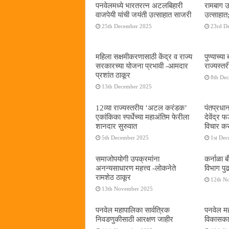
पनवेलमध्ये भारतरत्न अटलबिहारी
रामबाग उ
वाजपेयी यांची जयंती उत्साहात साजरी
उत्साहात;
25th December 2025
23rd D
महिला सक्षमीकरणासाठी केंद्र व राज्य
पुण्याच्
सरकारच्या योजना प्रभावी -आमदार
राज्यस्
प्रशांत ठाकूर
8th De
13th December 2025
12व्या राज्यस्तरीय ’अटल करंडक’
पंतप्रधान
एकांकिका स्पर्धेच्या महाअंतिम फेरीला
देवेंद्र
शानदार सुरुवात
विचार कर
5th December 2025
1st De
समाजोपयोगी उपक्रमांना
कर्नाळा 
अनन्यसाधारण महत्त्व -लोकनेते
विभाग पु
रामशेठ ठाकूर
12th N
13th November 2025
पनवेल महापालिका सार्वत्रिक
पनवेल महा
निवडणुकीसाठी आरक्षण जाहीर
विकासकाम