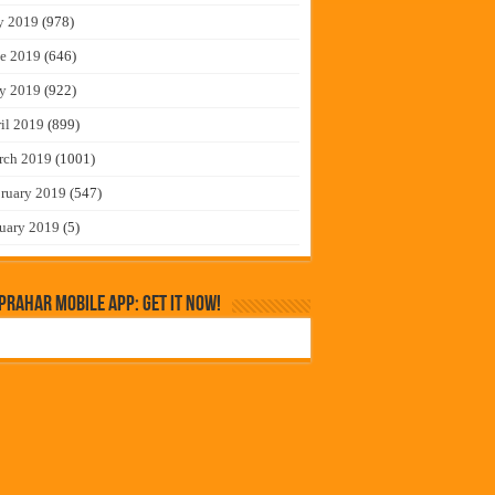
y 2019
(978)
e 2019
(646)
y 2019
(922)
il 2019
(899)
rch 2019
(1001)
ruary 2019
(547)
uary 2019
(5)
rahar Mobile App: Get it Now!