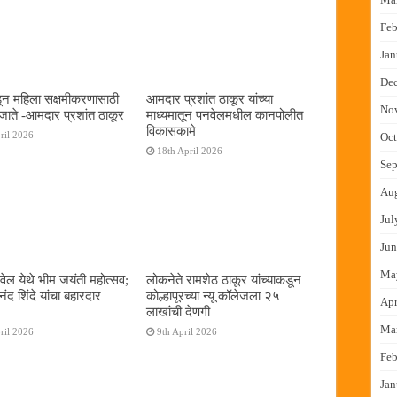
Feb
Jan
De
न महिला सक्षमीकरणासाठी
आमदार प्रशांत ठाकूर यांच्या
No
जाते -आमदार प्रशांत ठाकूर
माध्यमातून पनवेलमधील कानपोलीत
विकासकामे
ril 2026
Oct
18th April 2026
Sep
Au
Jul
Jun
Ma
ेल येथे भीम जयंती महोत्सव;
लोकनेते रामशेठ ठाकूर यांच्याकडून
द शिंदे यांचा बहारदार
कोल्हापूरच्या न्यू कॉलेजला २५
Apr
लाखांची देणगी
Ma
ril 2026
9th April 2026
Feb
Jan