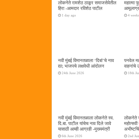
लोकनेते रामशेठ ठाकूर समाजसेवेतील
महात्मा 
हिरा -आमदार रविशेठ पाटील
आमूलाग्र
1 day ago
4 week
नवी मुंबई विमानतळाला ‌‘दिबां‌’चे नाव
पनवेल मह
द्या; भाजपचे लक्षवेधी आंदोलन
वाहनांचे
24th June 2026
18th Ju
नवी मुंबई विमानतळाला लोकनेते स्व.
लोकनेते 
दि.बा. पाटील यांचेच नाव दिले जावे
महोत्सवी
यासाठी आम्ही आग्रही -मुख्यमंत्री
अभीष्टचिं
6th June 2026
2nd Ju