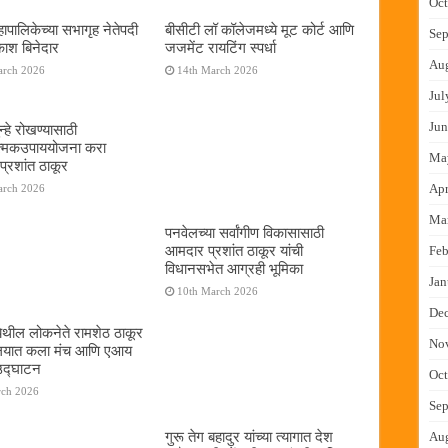
Oct
ापालिकेच्या सभागृह नेतेपदी
बीसीटी लॉ कॉलेजमध्ये मूट कोर्ट आणि
Sep
रकाश बिनेदार
जजमेंट रायटिंग स्पर्धा
Au
arch 2026
14th March 2026
Jul
Jun
्हे रोखण्यासाठी
ात्मकउपाययोजना करा
Ma
्रशांत ठाकूर
Apr
arch 2026
Ma
पनवेलच्या सर्वांगीण विकासासाठी
आमदार प्रशांत ठाकूर यांची
Feb
विधानसभेत आग्रही भूमिका
Jan
10th March 2026
De
ेथील लोकनेते रामशेठ ठाकूर
No
यालयात कला मंच आणि एआय
 उद्घाटन
Oct
rch 2026
Sep
गुरू तेग बहादुर यांच्या त्यागात देश
Au