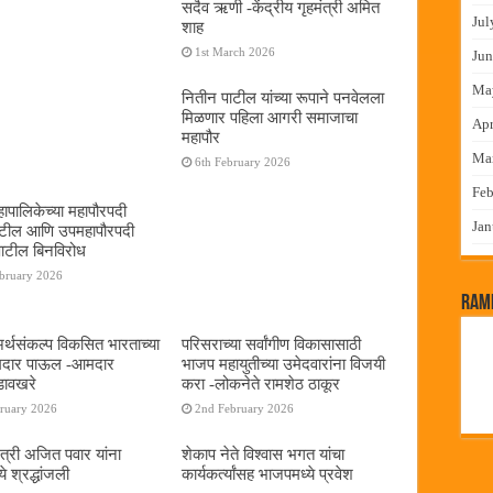
सदैव ऋणी -केंद्रीय गृहमंत्री अमित
Jul
शाह
1st March 2026
Jun
Ma
नितीन पाटील यांच्या रूपाने पनवेलला
मिळणार पहिला आगरी समाजाचा
Apr
महापौर
Ma
6th February 2026
Feb
ापालिकेच्या महापौरपदी
Jan
ाटील आणि उपमहापौरपदी
पाटील बिनविरोध
ebruary 2026
RamP
 अर्थसंकल्प विकसित भारताच्या
परिसराच्या सर्वांगीण विकासासाठी
दमदार पाऊल -आमदार
भाजप महायुतीच्या उमेदवारांना विजयी
डावखरे
करा -लोकनेते रामशेठ ठाकूर
bruary 2026
2nd February 2026
ंत्री अजित पवार यांना
शेकाप नेते विश्वास भगत यांचा
े श्रद्धांजली
कार्यकर्त्यांसह भाजपमध्ये प्रवेश