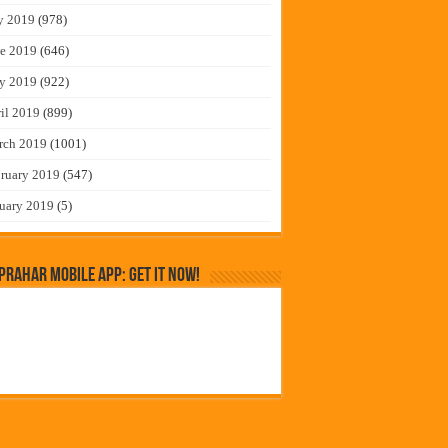
y 2019
(978)
e 2019
(646)
y 2019
(922)
il 2019
(899)
rch 2019
(1001)
ruary 2019
(547)
uary 2019
(5)
rahar Mobile App: Get it Now!