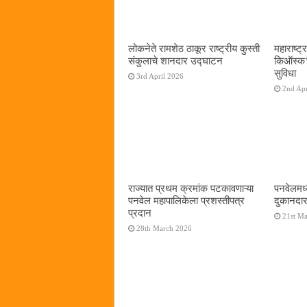
लोकनेते रामशेठ ठाकूर राष्ट्रीय कुस्ती
महाराष्ट्र
संकुलाचे शानदार उद्घाटन
किऑस्क‌’द
सुविधा
3rd April 2026
2nd Apr
राज्यात प्रथम क्रमांक पटकावणाऱ्या
पनवेलमध्
पनवेल महापालिकेला प्रशस्तीपत्र
दुकानदार
प्रदान
21st M
28th March 2026