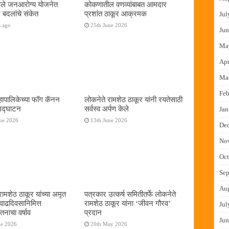
फुले जनआरोग्य योजनेत
कोकणातील वणव्यांबाबत आमदार
 बदलांचे संकेत
प्रशांत ठाकूर आक्रमक
Jul
s ago
25th June 2026
Jun
Ma
Apr
Ma
Feb
ापालिकेच्या फॉग कॅनन
लोकनेते रामशेठ ठाकूर यांनी रयतेसाठी
 उद्घाटन
सर्वस्व अर्पण केले
Jan
ne 2026
13th June 2026
De
No
Oct
Sep
Au
रामशेठ ठाकूर यांच्या अमृत
पत्रकार उत्कर्ष समितीतर्फे लोकनेते
 वाढदिवसानिमित्त
रामशेठ ठाकूर यांना ‌‘जीवन गौरव‌’
Jul
तनाचा वर्षाव
प्रदान
Jun
ne 2026
20th May 2026