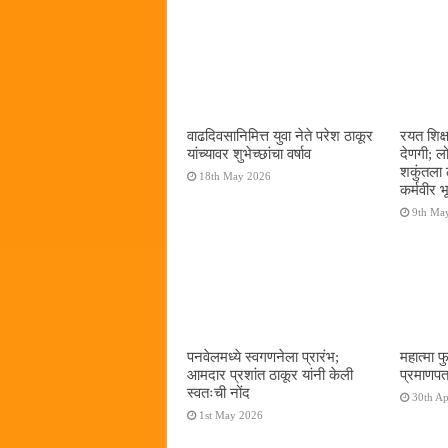
वाढदिवसानिमित्त युवा नेते परेश ठाकूर
रयत शिक्
यांच्यावर शुभेच्छांचा वर्षाव
देणगी; ल
शकुंतला 
18th May 2026
कर्मवीर भ
9th Ma
पनवेलमध्ये स्वगणनेला प्रारंभ;
महात्मा फ
आमदार प्रशांत ठाकूर यांनी केली
प्रमाणपत
स्वतःची नोंद
30th Ap
1st May 2026