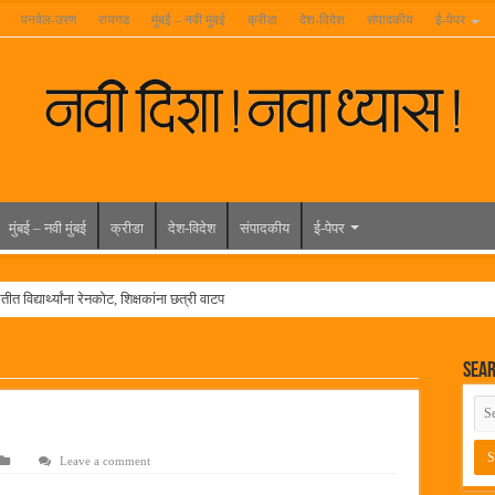
पनवेल-उरण
रायगड
मुंबई – नवी मुंबई
क्रीडा
देश-विदेश
संपादकीय
ई-पेपर
मुंबई – नवी मुंबई
क्रीडा
देश-विदेश
संपादकीय
ई-पेपर
त विद्यार्थ्यांना रेनकोट, शिक्षकांना छत्री वाटप
ल हिरा -आमदार रविशेठ पाटील
Sea
ूर यांच्या वाढदिवसानिमित्त राज्यभरातून शुभेच्छांचा वर्षाव
मेळावा
 निकाल जाहीर
Leave a comment
च्या मुख्य प्रशासकीय कार्यालयासह भव्य मूट कोर्टचे बुधवारी उद्घाटन