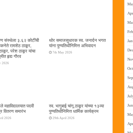
Ma
Apr
Ma
Feb
षण संस्थेला ३.६२ कोटींची
थोर समाजसुधारक स्व. जनार्दन भगत
Jan
ोकनेते रामशेठ ठाकूर,
यांना पुण्यतिथीनिमित्त अभिवादन
De
ठाकूर, परेश ठाकूर यांचा
7th May 2026
ूमीत हृद्य गौरव
No
y 2026
Oct
Sep
Au
Jul
Jun
ुले महाविद्यालयात पदवी
स्व. भागुबाई चांगू ठाकूर यांच्या १३व्या
्र वितरण समारंभ
पुण्यतिथीनिमित्त धार्मिक कार्यक्रम
Ma
ril 2026
29th April 2026
Apr
Ma