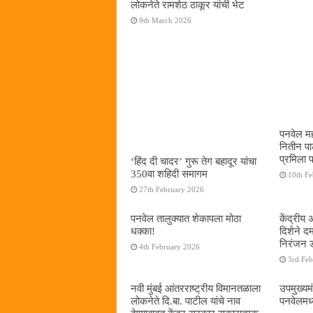
लोकनेते रामशेठ ठाकूर यांची भेट
9th March 2026
पनवेल मह
नितीन प
प्रमिला 
‘हिंद दी चादर’ गुरू तेग बहादूर यांचा
350वा शहिदी समागम
10th F
27th February 2026
पनवेल तालुक्यात शेकापला मोठा
केंद्रीय
धक्का!
दिशेने 
निरंजन 
4th February 2026
3rd Fe
नवी मुंबई आंतरराष्ट्रीय विमानतळाला
उपमुख्यम
लोकनेते दि.बा. पाटील यांचे नाव
पनवेलमध्य