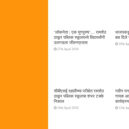
‌‘लोकनेता : एक युगपुरुष‌’… रामशेठ
भाजपकडू
ठाकूर पब्लिक स्कूलमध्ये विद्यार्थ्यांनी
बळ दिले 
उलगडला जीवनप्रवास
20th Ap
27th April 2026
सीबीएसई दहावीच्या परीक्षेत रामशेठ
नवीन पनव
ठाकूर पब्लिक स्कूलचा शंभर टक्के
गायक आनं
निकाल
कार्यक्रम
16th April 2026
15th Ap