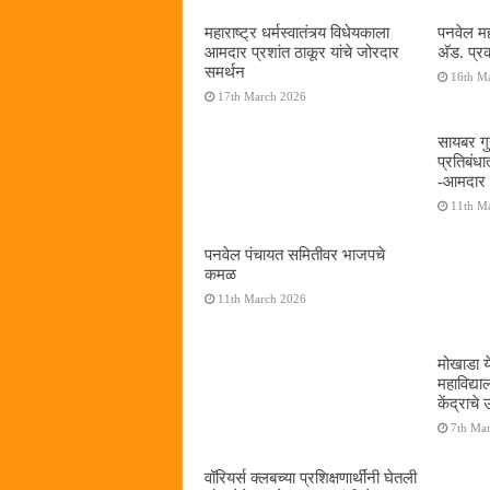
महाराष्ट्र धर्मस्वातंत्र्य विधेयकाला
पनवेल मह
आमदार प्रशांत ठाकूर यांचे जोरदार
अ‍ॅड. प्
समर्थन
16th M
17th March 2026
सायबर गुन
प्रतिबंध
-आमदार प
11th M
पनवेल पंचायत समितीवर भाजपचे
कमळ
11th March 2026
मोखाडा य
महाविद्
केंद्राचे
7th Ma
वॉरियर्स क्लबच्या प्रशिक्षणार्थींनी घेतली