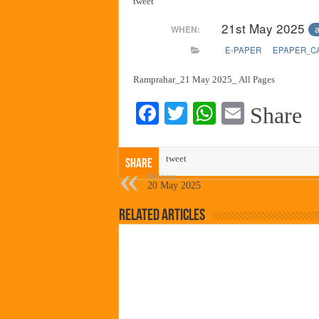
tweet
सर्वात मोठ्या दिवाळी अंक स्पर्धेचा
21st May 2025
a
WHEN:
जनार्दन भगत शिक्षण प्रसारक संस्थे
E-PAPER
EPAPER_C
पालेखुर्द येथील जि.प. शाळेच्या नूत
हर घर तिरंगा अभियानासंदर्भात पनवे
Ramprahar_21 May 2025_ All Pages
Fa
T
W
E
Share
ce
wi
ha
m
bo
tte
ts
ail
tweet
Share
ok
r
A
Previous
20 May 2025
pp
Related Articles