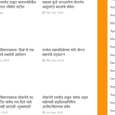
रामशेठ ठाकूर समाजसेवेतील
महात्मा फुले जनआरोग्य योजनेत
दार रविशेठ पाटील
आमूलाग्र बदलांचे संकेत
Jul
ago
10th July 2026
Jun
Ma
Apr
Ma
Feb
 विमानतळाला ‌‘दिबां‌’चे नाव
पनवेल महापालिकेच्या फॉग कॅनन
पचे लक्षवेधी आंदोलन
वाहनांचे उद्घाटन
Jan
ne 2026
18th June 2026
De
No
Oct
Sep
Au
ई विमानतळाला लोकनेते स्व.
लोकनेते रामशेठ ठाकूर यांच्या अमृत
टील यांचेच नाव दिले जावे
महोत्सवी वाढदिवसानिमित्त
Jul
्ही आग्रही -मुख्यमंत्री
अभीष्टचिंतनाचा वर्षाव
Jun
e 2026
2nd June 2026