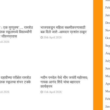
Feb
Jan
De
ा : एक युगपुरुष‌’… रामशेठ
भाजपकडून महिला सक्षमीकरणासाठी
No
िक स्कूलमध्ये विद्यार्थ्यांनी
बळ दिले जाते -आमदार प्रशांत ठाकूर
 जीवनप्रवास
20th April 2026
Oct
ril 2026
Sep
Au
Jul
Jun
Ma
हावीच्या परीक्षेत रामशेठ
नवीन पनवेल येथे भीम जयंती महोत्सव;
्लिक स्कूलचा शंभर टक्के
गायक आनंद शिंदे यांचा बहारदार
Apr
कार्यक्रम
Ma
ril 2026
15th April 2026
Feb
Jan