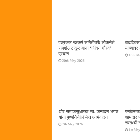
पत्रकार उत्कर्ष समितीतर्फे लोकनेते
वाढदिवसान
रामशेठ ठाकूर यांना ‌‘जीवन गौरव‌’
यांच्यावर 
प्रदान
18th M
20th May 2026
थोर समाजसुधारक स्व. जनार्दन भगत
पनवेलमध्य
यांना पुण्यतिथीनिमित्त अभिवादन
आमदार प्
स्वतःची न
7th May 2026
1st Ma