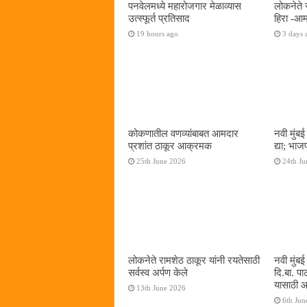
पनवेलमध्ये महारोजगार मेळाव्यास
लोकनेते 
उत्स्फूर्त प्रतिसाद
हिरा -आम
19 hours ago
3 days 
कोकणातील वणव्यांबाबत आमदार
नवी मुंबई
प्रशांत ठाकूर आक्रमक
द्या; भाज
25th June 2026
24th Ju
लोकनेते रामशेठ ठाकूर यांनी रयतेसाठी
नवी मुंब
सर्वस्व अर्पण केले
दि.बा. पा
यासाठी आम
13th June 2026
6th Jun