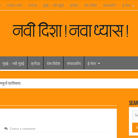
ा
पनवेल-उरण
रायगड
मुंबई – नवी मुंबई
क्रीडा
देश-विदेश
संपादकीय
ई-पेपर
मुंबई – नवी मुंबई
क्रीडा
देश-विदेश
संपादकीय
ई-पेपर
्फूर्त प्रतिसाद
रुण्यात राहिलेला चित्रपट…
Sea
त विद्यार्थ्यांना रेनकोट, शिक्षकांना छत्री वाटप
ल हिरा -आमदार रविशेठ पाटील
ूर यांच्या वाढदिवसानिमित्त राज्यभरातून शुभेच्छांचा वर्षाव
Leave a comment
मेळावा