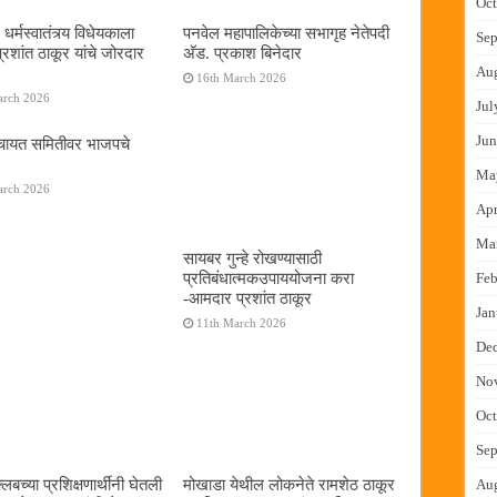
Oct
 धर्मस्वातंत्र्य विधेयकाला
पनवेल महापालिकेच्या सभागृह नेतेपदी
Sep
रशांत ठाकूर यांचे जोरदार
अ‍ॅड. प्रकाश बिनेदार
Au
16th March 2026
arch 2026
Jul
Jun
ंचायत समितीवर भाजपचे
Ma
arch 2026
Apr
Ma
सायबर गुन्हे रोखण्यासाठी
प्रतिबंधात्मकउपाययोजना करा
Feb
-आमदार प्रशांत ठाकूर
Jan
11th March 2026
De
No
Oct
Sep
्लबच्या प्रशिक्षणार्थींनी घेतली
मोखाडा येथील लोकनेते रामशेठ ठाकूर
Au