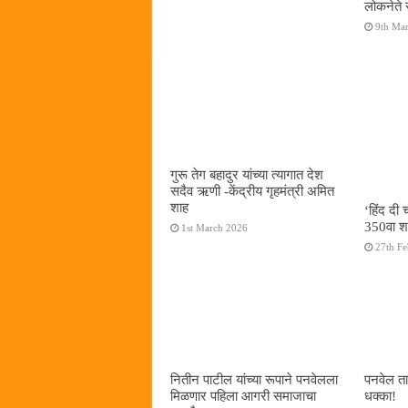
लोकनेते 
9th Ma
गुरू तेग बहादुर यांच्या त्यागात देश
सदैव ऋणी -केंद्रीय गृहमंत्री अमित
शाह
‘हिंद दी 
350वा श
1st March 2026
27th F
नितीन पाटील यांच्या रूपाने पनवेलला
पनवेल ता
मिळणार पहिला आगरी समाजाचा
धक्का!