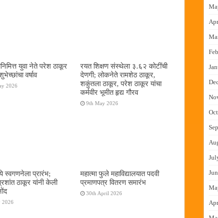
Ma
Apr
Ma
Feb
िमित्त युवा नेते परेश ठाकूर
रयत शिक्षण संस्थेला ३.६२ कोटींची
Jan
शुभेच्छांचा वर्षाव
देणगी; लोकनेते रामशेठ ठाकूर,
De
शकुंतला ठाकूर, परेश ठाकूर यांचा
ay 2026
कर्मवीर भूमीत हृद्य गौरव
No
9th May 2026
Oct
Sep
Au
Jul
Jun
े स्वगणनेला प्रारंभ;
महात्मा फुले महाविद्यालयात पदवी
रशांत ठाकूर यांनी केली
प्रमाणपत्र वितरण समारंभ
Ma
ोंद
30th April 2026
y 2026
Apr
Ma