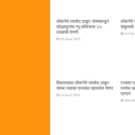
लोकनेते रामशेठ ठाकूर यांच्याकडून
लोकनेते र
कोल्हापूरच्या न्यू कॉलेजला २५
संकुलाचे
लाखांची देणगी
3rd Apr
9th April 2026
विद्यालयाला लोकनेते रामशेठ ठाकूर
राज्यात 
यांच्या नावाचा प्रस्ताव महासभेत येणार
पनवेल मह
प्रदान
1st April 2026
28th M