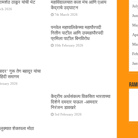
रामशेठ ठाकूर यांची भेट
महाविद्यालयात कला मंच आणि एआय
Jul
केंद्राचे उद्घाटन
rch 2026
7th March 2026
Jun
Ma
पनवेल महापालिकेच्या महापौरपदी
नितीन पाटील आणि उपमहापौरपदी
Apr
प्रमिला पाटील बिनविरोध
Ma
10th February 2026
Feb
Jan
चादर’ गुरू तेग बहादूर यांचा
हिदी समागम
ebruary 2026
RamP
केंद्रीय अर्थसंकल्प विकसित भारताच्या
दिशेने दमदार पाऊल -आमदार
निरंजन डावखरे
3rd February 2026
लुक्यात शेकापला मोठा