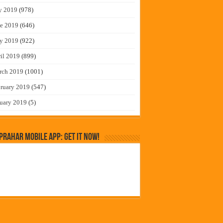
y 2019
(978)
e 2019
(646)
y 2019
(922)
il 2019
(899)
rch 2019
(1001)
ruary 2019
(547)
uary 2019
(5)
rahar Mobile App: Get it Now!