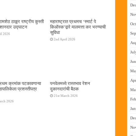
De
No
ामशेठ ठाकूर राष्ट्रीय कुस्ती
महाराष्ट्रात प्रथमच ‌‘स्मार्ट पे
Oct
 शानदार उद्घाटन
किऑस्क‌’द्वारे मालमत्ता कर भरण्याची
सुविधा
Sep
il 2026
2nd April 2026
Au
Jul
Jun
Ma
Apr
प्रथम क्रमांक पटकावणाऱ्या
पनवेलमध्ये रास्तभाव रेशन
ापालिकेला प्रशस्तीपत्र
दुकानदारांची बैठक
Ma
21st March 2026
Feb
arch 2026
Jan
De
No