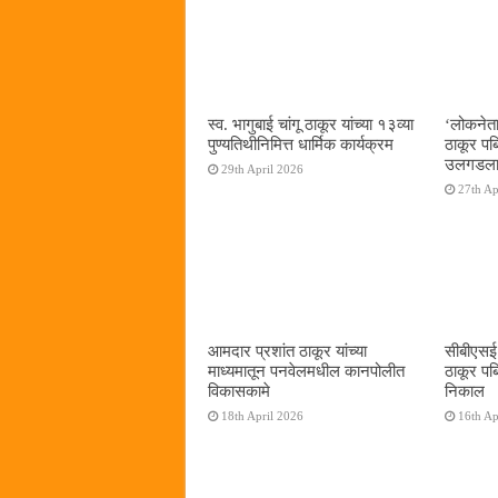
स्व. भागुबाई चांगू ठाकूर यांच्या १३व्या
‌‘लोकनेत
पुण्यतिथीनिमित्त धार्मिक कार्यक्रम
ठाकूर पब्ल
उलगडला
29th April 2026
27th Ap
आमदार प्रशांत ठाकूर यांच्या
सीबीएसई द
माध्यमातून पनवेलमधील कानपोलीत
ठाकूर पब
विकासकामे
निकाल
18th April 2026
16th Ap