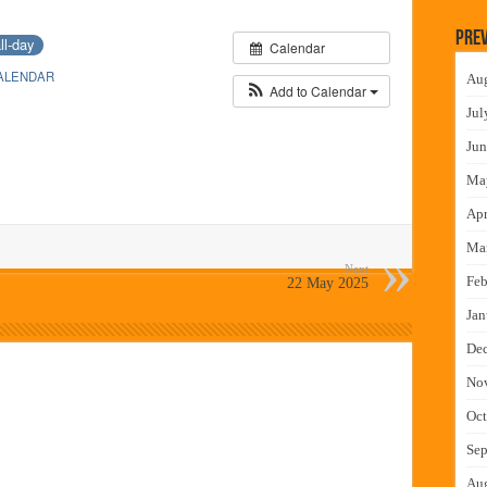
 निकाल जाहीर
Prev
ll-day
Calendar
च्या मुख्य प्रशासकीय कार्यालयासह भव्य मूट कोर्टचे बुधवारी उद्घाटन
ALENDAR
Au
न इमारतीचे लोकनेते रामशेठ ठाकूर यांच्या उद्घाटन
Add to Calendar
Jul
लमध्ये बैठक
Jun
Ma
Apr
Ma
Next
Feb
22 May 2025
Jan
De
No
Oct
Sep
Au