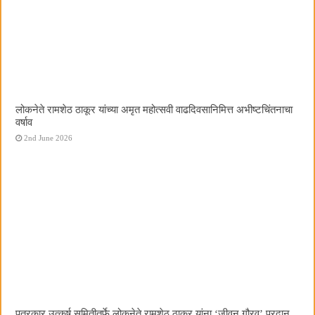
लोकनेते रामशेठ ठाकूर यांच्या अमृत महोत्सवी वाढदिवसानिमित्त अभीष्टचिंतनाचा
वर्षाव
2nd June 2026
पत्रकार उत्कर्ष समितीतर्फे लोकनेते रामशेठ ठाकूर यांना ‌‘जीवन गौरव‌’ प्रदान