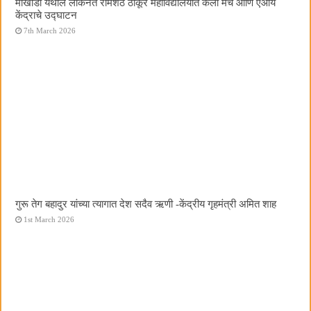
मोखाडा येथील लोकनेते रामशेठ ठाकूर महाविद्यालयात कला मंच आणि एआय
केंद्राचे उद्घाटन
7th March 2026
गुरू तेग बहादुर यांच्या त्यागात देश सदैव ऋणी -केंद्रीय गृहमंत्री अमित शाह
1st March 2026