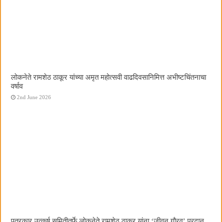
लोकनेते रामशेठ ठाकूर यांच्या अमृत महोत्सवी वाढदिवसानिमित्त अभीष्टचिंतनाचा
वर्षाव
2nd June 2026
पत्रकार उत्कर्ष समितीतर्फे लोकनेते रामशेठ ठाकूर यांना ‌‘जीवन गौरव‌’ प्रदान