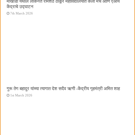
मोखाडा येथील लोकनेते रामशेठ ठाकूर महाविद्यालयात कला मंच आणि एआय
केंद्राचे उद्घाटन
7th March 2026
गुरू तेग बहादुर यांच्या त्यागात देश सदैव ऋणी -केंद्रीय गृहमंत्री अमित शाह
1st March 2026