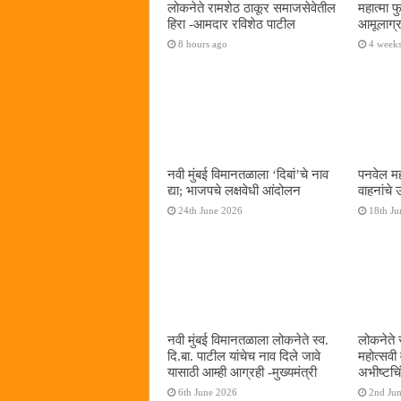
लोकनेते रामशेठ ठाकूर समाजसेवेतील
महात्मा 
हिरा -आमदार रविशेठ पाटील
आमूलाग्र
8 hours ago
4 week
नवी मुंबई विमानतळाला ‌‘दिबां‌’चे नाव
पनवेल मह
द्या; भाजपचे लक्षवेधी आंदोलन
वाहनांचे
24th June 2026
18th Ju
नवी मुंबई विमानतळाला लोकनेते स्व.
लोकनेते 
दि.बा. पाटील यांचेच नाव दिले जावे
महोत्सवी
यासाठी आम्ही आग्रही -मुख्यमंत्री
अभीष्टचिं
6th June 2026
2nd Ju