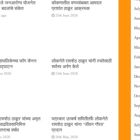
फुले जनआरोग्य योजनेत
कोकणातील वणव्यांबाबत आमदार
 बदलांचे संकेत
प्रशांत ठाकूर आक्रमक
Jul
s ago
25th June 2026
Jun
Ma
Apr
Ma
Feb
ापालिकेच्या फॉग कॅनन
लोकनेते रामशेठ ठाकूर यांनी रयतेसाठी
 उद्घाटन
सर्वस्व अर्पण केले
Jan
ne 2026
13th June 2026
De
No
Oct
Sep
Au
रामशेठ ठाकूर यांच्या अमृत
पत्रकार उत्कर्ष समितीतर्फे लोकनेते
 वाढदिवसानिमित्त
रामशेठ ठाकूर यांना ‌‘जीवन गौरव‌’
Jul
तनाचा वर्षाव
प्रदान
Jun
ne 2026
20th May 2026