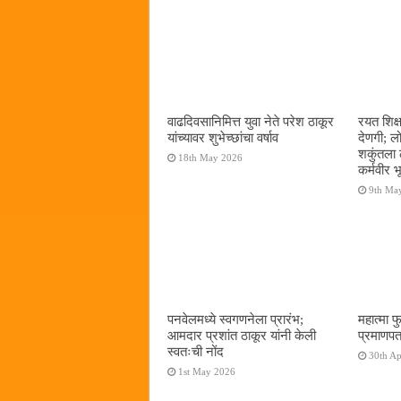
वाढदिवसानिमित्त युवा नेते परेश ठाकूर
रयत शिक्
यांच्यावर शुभेच्छांचा वर्षाव
देणगी; ल
शकुंतला 
18th May 2026
कर्मवीर भ
9th Ma
पनवेलमध्ये स्वगणनेला प्रारंभ;
महात्मा फ
आमदार प्रशांत ठाकूर यांनी केली
प्रमाणपत
स्वतःची नोंद
30th Ap
1st May 2026