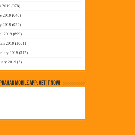
y 2019
(978)
e 2019
(646)
y 2019
(922)
il 2019
(899)
rch 2019
(1001)
ruary 2019
(547)
uary 2019
(5)
rahar Mobile App: Get it Now!