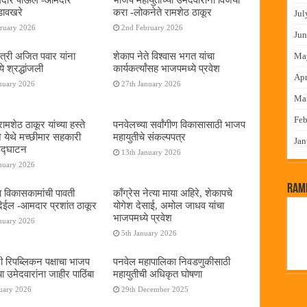
डावखरे
करा -लोकनेते रामशेठ ठाकूर
Jul
bruary 2026
2nd February 2026
Jun
ंत्री अजित पवार यांना
शेकाप नेते विश्वास भगत यांचा
Ma
े श्रद्धांजली
कार्यकर्त्यांसह भाजपमध्ये प्रवेश
Apr
nuary 2026
27th January 2026
Ma
Feb
ामशेठ ठाकूर यांच्या हस्ते
पनवेलच्या सर्वांगीण विकासासाठी भाजप
े येथे मच्छीमार सहकारी
महायुतीचे संकल्पपत्र
Jan
 उद्घाटन
13th January 2026
nuary 2026
RamP
ा विकासकामांची पावती
काँग्रेस नेत्या माया अहिरे, शेकापचे
ेईल -आमदार प्रशांत ठाकूर
योगेश देसाई, अमोल जाधव यांचा
भाजपमध्ये प्रवेश
nuary 2026
5th January 2026
नी रिपब्लिकन पक्षाचा भाजप
पनवेल महापालिका निवडणुकीसाठी
या उमेदवारांना जाहीर पाठिंबा
महायुतीची अधिकृत घोषणा
uary 2026
29th December 2025