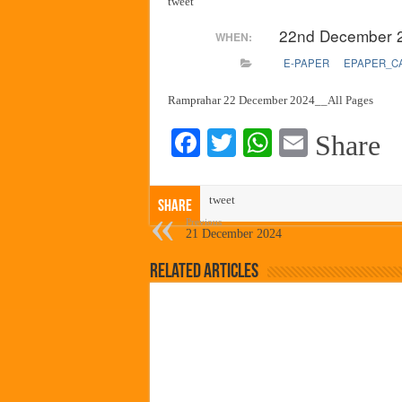
tweet
हर घर तिरंगा अभियानासंदर्भात पनवे
22nd December 
WHEN:
कामोठे येथे समाजोपयोगी वस्तूंच्या
E-PAPER
EPAPER_C
छत्रपती शिवाजी महाराज महाराजस्व स
बाल्मर लॉरी आणि शेल इंडियातील क
Ramprahar 22 December 2024__All Pages
Fa
T
W
E
Share
ce
wi
ha
m
bo
tte
ts
ail
tweet
Share
ok
r
A
Previous
21 December 2024
pp
Related Articles