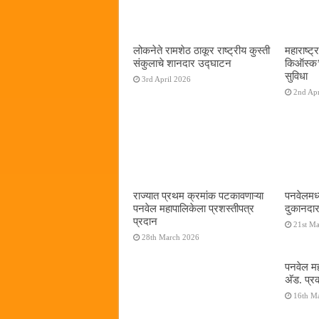
लोकनेते रामशेठ ठाकूर राष्ट्रीय कुस्ती
महाराष्ट्र
संकुलाचे शानदार उद्घाटन
किऑस्क‌’द
सुविधा
3rd April 2026
2nd Apr
राज्यात प्रथम क्रमांक पटकावणाऱ्या
पनवेलमध्
पनवेल महापालिकेला प्रशस्तीपत्र
दुकानदार
प्रदान
21st M
28th March 2026
पनवेल मह
अ‍ॅड. प्
16th M