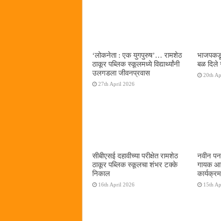
‌‘लोकनेता : एक युगपुरुष‌’… रामशेठ
भाजपकडू
ठाकूर पब्लिक स्कूलमध्ये विद्यार्थ्यांनी
बळ दिले 
उलगडला जीवनप्रवास
20th Ap
27th April 2026
सीबीएसई दहावीच्या परीक्षेत रामशेठ
नवीन पनव
ठाकूर पब्लिक स्कूलचा शंभर टक्के
गायक आनं
निकाल
कार्यक्रम
16th April 2026
15th Ap