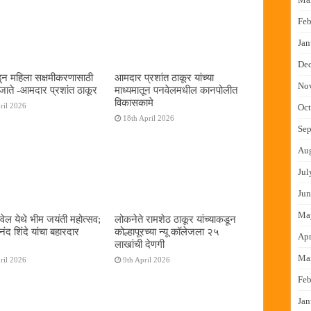
Feb
Jan
De
न महिला सक्षमीकरणासाठी
आमदार प्रशांत ठाकूर यांच्या
No
जाते -आमदार प्रशांत ठाकूर
माध्यमातून पनवेलमधील कानपोलीत
विकासकामे
ril 2026
Oct
18th April 2026
Sep
Au
Jul
Jun
Ma
ेल येथे भीम जयंती महोत्सव;
लोकनेते रामशेठ ठाकूर यांच्याकडून
द शिंदे यांचा बहारदार
कोल्हापूरच्या न्यू कॉलेजला २५
Apr
लाखांची देणगी
Ma
ril 2026
9th April 2026
Feb
Jan