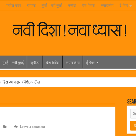
पनवेल-उरण
रायगड
मुंबई – नवी मुंबई
क्रीडा
देश-विदेश
संपादकीय
ई-पेपर
मुंबई – नवी मुंबई
क्रीडा
देश-विदेश
संपादकीय
ई-पेपर
ल हिरा -आमदार रविशेठ पाटील
ूर यांच्या वाढदिवसानिमित्त राज्यभरातून शुभेच्छांचा वर्षाव
Sea
मेळावा
 निकाल जाहीर
च्या मुख्य प्रशासकीय कार्यालयासह भव्य मूट कोर्टचे बुधवारी उद्घाटन
Leave a comment
न इमारतीचे लोकनेते रामशेठ ठाकूर यांच्या उद्घाटन