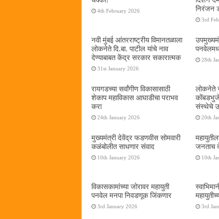
निरंजन 
4th February 2026
3rd Fe
नवी मुंबई आंतरराष्ट्रीय विमानतळाला
उपमुख्यम
लोकनेते दि.बा. पाटील यांचे नाव
पनवेलमध्य
देण्याबाबत केंद्र सरकार सकारात्मक
28th Ja
31st January 2026
रायगडच्या सर्वांगीण विकासासाठी
लोकनेते र
शेकाप महाविकास आघाडीचा पराभव
कोंबडभुज
करा
संस्थेचे
24th January 2026
20th Ja
मुख्यमंत्री देवेंद्र फडणवीस सोमवारी
महायुतील
कळंबोलीत साधणार संवाद
जनताच द
10th January 2026
10th Ja
विकासकामांच्या जोरावर महायुती
स्वाभिमा
पनवेल मनपा निवडणूक जिंकणार
महायुतीच्
3rd January 2026
3rd Jan