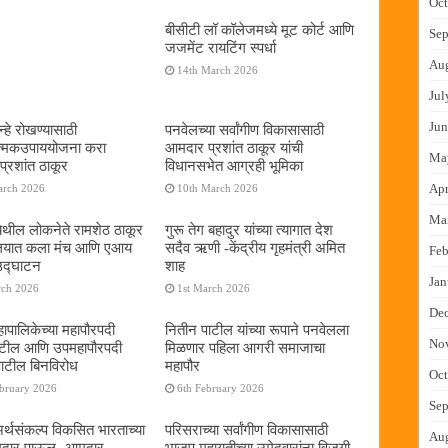
Oct
बीसीटी लॉ कॉलेजमध्ये मूट कोर्ट आणि
Sep
जजमेंट रायटिंग स्पर्धा
Au
14th March 2026
Jul
Jun
्हे रोखण्यासाठी
पनवेलच्या सर्वांगीण विकासासाठी
ात्मकउपाययोजना करा
आमदार प्रशांत ठाकूर यांची
Ma
्रशांत ठाकूर
विधानसभेत आग्रही भूमिका
Apr
arch 2026
10th March 2026
Ma
ेथील लोकनेते रामशेठ ठाकूर
गुरू तेग बहादुर यांच्या त्यागात देश
यालयात कला मंच आणि एआय
सदैव ऋणी -केंद्रीय गृहमंत्री अमित
Feb
 उद्घाटन
शाह
Jan
rch 2026
1st March 2026
De
ापालिकेच्या महापौरपदी
नितीन पाटील यांच्या रूपाने पनवेलला
No
ाटील आणि उपमहापौरपदी
मिळणार पहिला आगरी समाजाचा
पाटील बिनविरोध
महापौर
Oct
ebruary 2026
6th February 2026
Sep
 अर्थसंकल्प विकसित भारताच्या
परिसराच्या सर्वांगीण विकासासाठी
Au
दमदार पाऊल -आमदार
भाजप महायुतीच्या उमेदवारांना विजयी