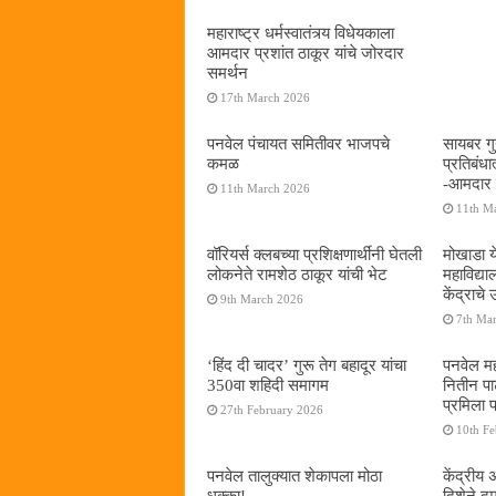
महाराष्ट्र धर्मस्वातंत्र्य विधेयकाला
आमदार प्रशांत ठाकूर यांचे जोरदार
समर्थन
17th March 2026
पनवेल पंचायत समितीवर भाजपचे
सायबर गुन
कमळ
प्रतिबंध
-आमदार प
11th March 2026
11th M
वॉरियर्स क्लबच्या प्रशिक्षणार्थींनी घेतली
मोखाडा य
लोकनेते रामशेठ ठाकूर यांची भेट
महाविद्
केंद्राचे
9th March 2026
7th Ma
‘हिंद दी चादर’ गुरू तेग बहादूर यांचा
पनवेल मह
350वा शहिदी समागम
नितीन प
प्रमिला 
27th February 2026
10th F
पनवेल तालुक्यात शेकापला मोठा
केंद्रीय
धक्का!
दिशेने 