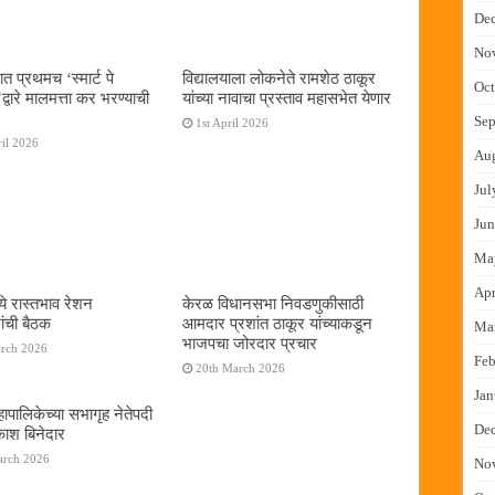
De
No
ात प्रथमच ‌‘स्मार्ट पे
विद्यालयाला लोकनेते रामशेठ ठाकूर
Oct
्वारे मालमत्ता कर भरण्याची
यांच्या नावाचा प्रस्ताव महासभेत येणार
Sep
1st April 2026
il 2026
Au
Jul
Jun
Ma
Apr
ये रास्तभाव रेशन
केरळ विधानसभा निवडणुकीसाठी
ांची बैठक
आमदार प्रशांत ठाकूर यांच्याकडून
Ma
भाजपचा जोरदार प्रचार
arch 2026
Feb
20th March 2026
Jan
ापालिकेच्या सभागृह नेतेपदी
De
रकाश बिनेदार
arch 2026
No