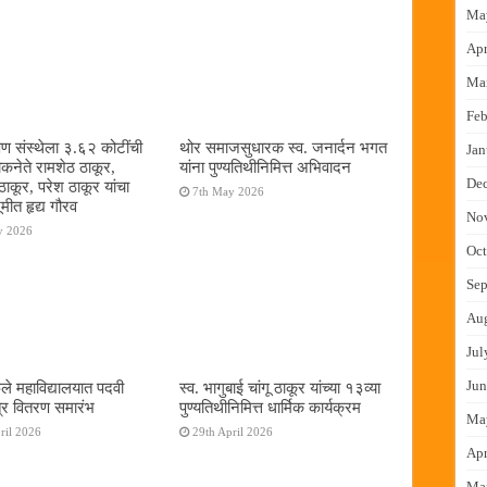
Ma
Apr
Ma
Feb
षण संस्थेला ३.६२ कोटींची
थोर समाजसुधारक स्व. जनार्दन भगत
Jan
ोकनेते रामशेठ ठाकूर,
यांना पुण्यतिथीनिमित्त अभिवादन
De
ठाकूर, परेश ठाकूर यांचा
7th May 2026
ूमीत हृद्य गौरव
No
y 2026
Oct
Sep
Au
Jul
Jun
ुले महाविद्यालयात पदवी
स्व. भागुबाई चांगू ठाकूर यांच्या १३व्या
्र वितरण समारंभ
पुण्यतिथीनिमित्त धार्मिक कार्यक्रम
Ma
ril 2026
29th April 2026
Apr
Ma