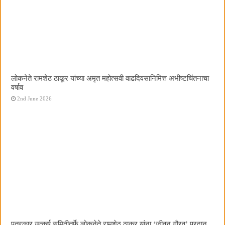
लोकनेते रामशेठ ठाकूर यांच्या अमृत महोत्सवी वाढदिवसानिमित्त अभीष्टचिंतनाचा
वर्षाव
2nd June 2026
पत्रकार उत्कर्ष समितीतर्फे लोकनेते रामशेठ ठाकूर यांना ‌‘जीवन गौरव‌’ प्रदान