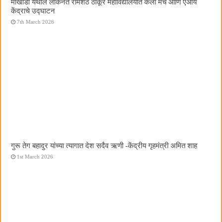
मोखाडा येथील लोकनेते रामशेठ ठाकूर महाविद्यालयात कला मंच आणि एआय
केंद्राचे उद्घाटन
7th March 2026
गुरू तेग बहादुर यांच्या त्यागात देश सदैव ऋणी -केंद्रीय गृहमंत्री अमित शाह
1st March 2026