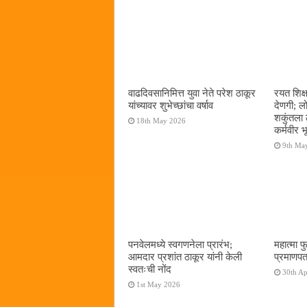
वाढदिवसानिमित्त युवा नेते परेश ठाकूर
रयत शिक्
यांच्यावर शुभेच्छांचा वर्षाव
देणगी; ल
शकुंतला 
18th May 2026
कर्मवीर भ
9th Ma
पनवेलमध्ये स्वगणनेला प्रारंभ;
महात्मा फ
आमदार प्रशांत ठाकूर यांनी केली
प्रमाणपत
स्वतःची नोंद
30th Ap
1st May 2026