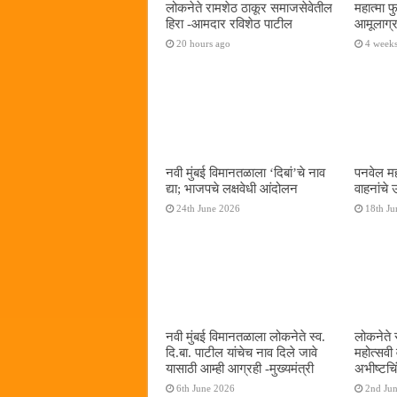
लोकनेते रामशेठ ठाकूर समाजसेवेतील
महात्मा 
हिरा -आमदार रविशेठ पाटील
आमूलाग्र
20 hours ago
4 week
नवी मुंबई विमानतळाला ‌‘दिबां‌’चे नाव
पनवेल मह
द्या; भाजपचे लक्षवेधी आंदोलन
वाहनांचे
24th June 2026
18th Ju
नवी मुंबई विमानतळाला लोकनेते स्व.
लोकनेते 
दि.बा. पाटील यांचेच नाव दिले जावे
महोत्सवी
यासाठी आम्ही आग्रही -मुख्यमंत्री
अभीष्टचिं
6th June 2026
2nd Ju