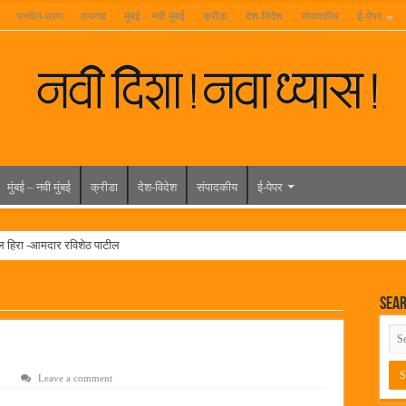
पनवेल-उरण
रायगड
मुंबई – नवी मुंबई
क्रीडा
देश-विदेश
संपादकीय
ई-पेपर
मुंबई – नवी मुंबई
क्रीडा
देश-विदेश
संपादकीय
ई-पेपर
ल हिरा -आमदार रविशेठ पाटील
ूर यांच्या वाढदिवसानिमित्त राज्यभरातून शुभेच्छांचा वर्षाव
Sea
मेळावा
 निकाल जाहीर
च्या मुख्य प्रशासकीय कार्यालयासह भव्य मूट कोर्टचे बुधवारी उद्घाटन
Leave a comment
न इमारतीचे लोकनेते रामशेठ ठाकूर यांच्या उद्घाटन