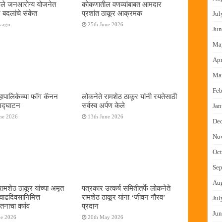
फुले जनआरोग्य योजनेत
कोकणातील वणव्यांबाबत आमदार
 बदलांचे संकेत
प्रशांत ठाकूर आक्रमक
Jul
s ago
25th June 2026
Jun
Ma
Apr
Ma
Feb
ापालिकेच्या फॉग कॅनन
लोकनेते रामशेठ ठाकूर यांनी रयतेसाठी
 उद्घाटन
सर्वस्व अर्पण केले
Jan
ne 2026
13th June 2026
De
No
Oct
Sep
Au
रामशेठ ठाकूर यांच्या अमृत
पत्रकार उत्कर्ष समितीतर्फे लोकनेते
 वाढदिवसानिमित्त
रामशेठ ठाकूर यांना ‌‘जीवन गौरव‌’
Jul
तनाचा वर्षाव
प्रदान
Jun
ne 2026
20th May 2026