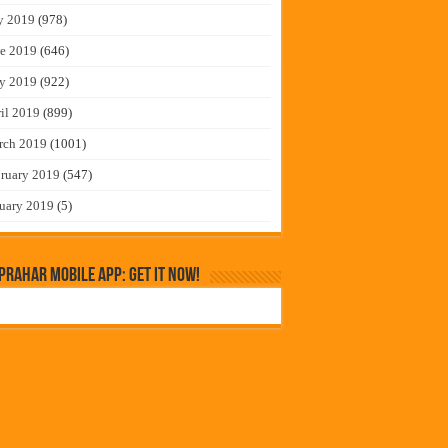
y 2019
(978)
e 2019
(646)
y 2019
(922)
il 2019
(899)
rch 2019
(1001)
ruary 2019
(547)
uary 2019
(5)
rahar Mobile App: Get it Now!