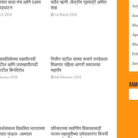
यालयात कला मंच आणि एआय
सदैव ऋणी -केंद्रीय गृहमंत्री अमित
Jul
 उद्घाटन
शाह
rch 2026
1st March 2026
Jun
Ma
Apr
Ma
Feb
ापालिकेच्या महापौरपदी
नितीन पाटील यांच्या रूपाने पनवेलला
Jan
ाटील आणि उपमहापौरपदी
मिळणार पहिला आगरी समाजाचा
पाटील बिनविरोध
महापौर
ebruary 2026
6th February 2026
RamP
 अर्थसंकल्प विकसित भारताच्या
परिसराच्या सर्वांगीण विकासासाठी
दमदार पाऊल -आमदार
भाजप महायुतीच्या उमेदवारांना विजयी