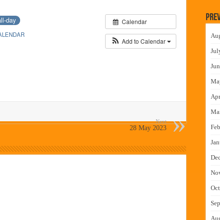
लमध्ये बैठक
Prev
all-day
Calendar
 वाटपाचा उपक्रम
ALENDAR
Au
माधान शिबिरास पनवेलमध्ये उत्स्फूर्त प्रतिसाद
Add to Calendar
Jul
ंत्राटी कामगारांना भरघोस पगारवाढ
Jun
Ma
Apr
Ma
Next
Feb
28 May 2023
Jan
De
No
Oct
Sep
Au