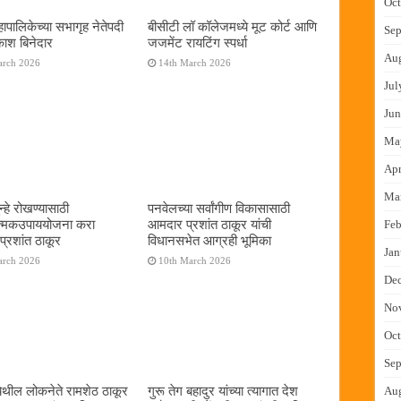
Oct
ापालिकेच्या सभागृह नेतेपदी
बीसीटी लॉ कॉलेजमध्ये मूट कोर्ट आणि
Sep
रकाश बिनेदार
जजमेंट रायटिंग स्पर्धा
Au
arch 2026
14th March 2026
Jul
Jun
Ma
Apr
Ma
्हे रोखण्यासाठी
पनवेलच्या सर्वांगीण विकासासाठी
ात्मकउपाययोजना करा
आमदार प्रशांत ठाकूर यांची
Feb
्रशांत ठाकूर
विधानसभेत आग्रही भूमिका
Jan
arch 2026
10th March 2026
De
No
Oct
Sep
ेथील लोकनेते रामशेठ ठाकूर
गुरू तेग बहादुर यांच्या त्यागात देश
Au