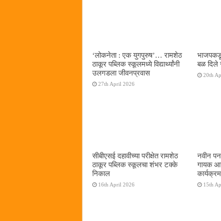
‌‘लोकनेता : एक युगपुरुष‌’… रामशेठ
भाजपकडू
ठाकूर पब्लिक स्कूलमध्ये विद्यार्थ्यांनी
बळ दिले 
उलगडला जीवनप्रवास
20th Ap
27th April 2026
सीबीएसई दहावीच्या परीक्षेत रामशेठ
नवीन पनव
ठाकूर पब्लिक स्कूलचा शंभर टक्के
गायक आनं
निकाल
कार्यक्रम
16th April 2026
15th Ap