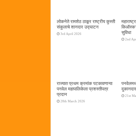
लोकनेते रामशेठ ठाकूर राष्ट्रीय कुस्ती
महाराष्ट्र
संकुलाचे शानदार उद्घाटन
किऑस्क‌’द
सुविधा
3rd April 2026
2nd Apr
राज्यात प्रथम क्रमांक पटकावणाऱ्या
पनवेलमध्
पनवेल महापालिकेला प्रशस्तीपत्र
दुकानदार
प्रदान
21st M
28th March 2026