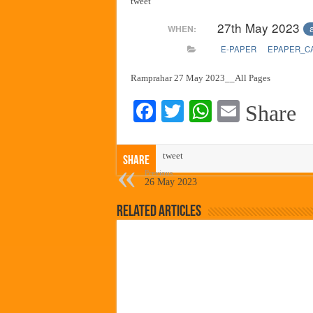
tweet
हर घर तिरंगा अभियानासंदर्भात पनवे
27th May 2023
WHEN:
कामोठे येथे समाजोपयोगी वस्तूंच्या
E-PAPER
EPAPER_C
छत्रपती शिवाजी महाराज महाराजस्व स
बाल्मर लॉरी आणि शेल इंडियातील क
Ramprahar 27 May 2023__All Pages
Fa
T
W
E
Share
ce
wi
ha
m
bo
tte
ts
ail
tweet
Share
ok
r
A
Previous
26 May 2023
pp
Related Articles