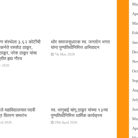
Ma
Apr
Ma
Feb
षण संस्थेला ३.६२ कोटींची
थोर समाजसुधारक स्व. जनार्दन भगत
Jan
ोकनेते रामशेठ ठाकूर,
यांना पुण्यतिथीनिमित्त अभिवादन
De
ठाकूर, परेश ठाकूर यांचा
7th May 2026
ूमीत हृद्य गौरव
No
y 2026
Oct
Sep
Au
Jul
Jun
ुले महाविद्यालयात पदवी
स्व. भागुबाई चांगू ठाकूर यांच्या १३व्या
्र वितरण समारंभ
पुण्यतिथीनिमित्त धार्मिक कार्यक्रम
Ma
ril 2026
29th April 2026
Apr
Ma