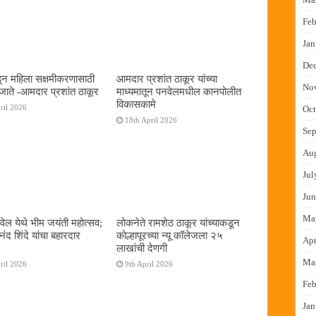
Feb
Jan
De
न महिला सक्षमीकरणासाठी
आमदार प्रशांत ठाकूर यांच्या
No
जाते -आमदार प्रशांत ठाकूर
माध्यमातून पनवेलमधील कानपोलीत
विकासकामे
ril 2026
Oct
18th April 2026
Sep
Au
Jul
Jun
Ma
ेल येथे भीम जयंती महोत्सव;
लोकनेते रामशेठ ठाकूर यांच्याकडून
द शिंदे यांचा बहारदार
कोल्हापूरच्या न्यू कॉलेजला २५
Apr
लाखांची देणगी
Ma
ril 2026
9th April 2026
Feb
Jan