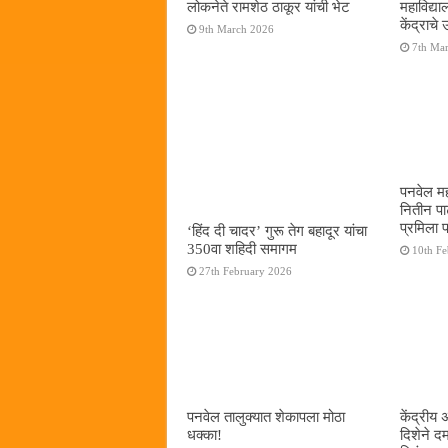
लोकनेते रामशेठ ठाकूर यांची भेट
महाविद्
केंद्राचे
9th March 2026
7th Ma
पनवेल मह
नितीन प
प्रमिला 
‘हिंद दी चादर’ गुरू तेग बहादूर यांचा
350वा शहिदी समागम
10th F
27th February 2026
पनवेल तालुक्यात शेकापला मोठा
केंद्रीय
धक्का!
दिशेने 