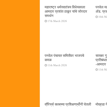
महाराष्ट्र धर्मस्वातंत्र्य विधेयकाला
पनवेल मह
आमदार प्रशांत ठाकूर यांचे जोरदार
अ‍ॅड. प्
समर्थन
16th M
17th March 2026
पनवेल पंचायत समितीवर भाजपचे
सायबर गुन
कमळ
प्रतिबंध
-आमदार प
11th March 2026
11th M
वॉरियर्स क्लबच्या प्रशिक्षणार्थींनी घेतली
मोखाडा य