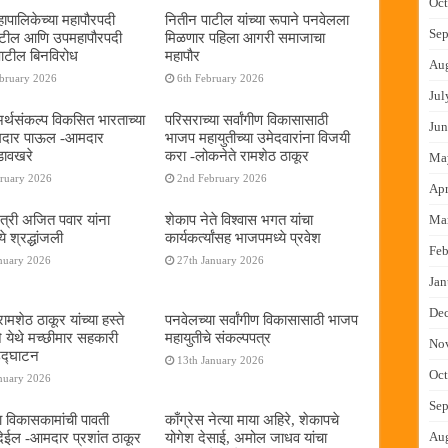
Oct
ापालिकेच्या महापौरपदी
नितीन पाटील यांच्या रूपाने पनवेलला
Sep
ाटील आणि उपमहापौरपदी
मिळणार पहिला आगरी समाजाचा
पाटील बिनविरोध
महापौर
Au
ebruary 2026
6th February 2026
Jul
 अर्थसंकल्प विकसित भारताच्या
परिसराच्या सर्वांगीण विकासासाठी
Jun
दमदार पाऊल -आमदार
भाजप महायुतीच्या उमेदवारांना विजयी
डावखरे
करा -लोकनेते रामशेठ ठाकूर
Ma
bruary 2026
2nd February 2026
Apr
ंत्री अजित पवार यांना
शेकाप नेते विश्वास भगत यांचा
Ma
े श्रद्धांजली
कार्यकर्त्यांसह भाजपमध्ये प्रवेश
Feb
nuary 2026
27th January 2026
Jan
De
ामशेठ ठाकूर यांच्या हस्ते
पनवेलच्या सर्वांगीण विकासासाठी भाजप
े येथे मच्छीमार सहकारी
महायुतीचे संकल्पपत्र
No
 उद्घाटन
13th January 2026
Oct
nuary 2026
Sep
ा विकासकामांची पावती
काँग्रेस नेत्या माया अहिरे, शेकापचे
ेईल -आमदार प्रशांत ठाकूर
योगेश देसाई, अमोल जाधव यांचा
Au