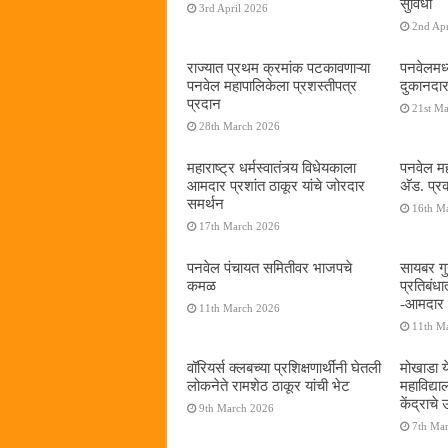
सुविधा
3rd April 2026
2nd Apr
राज्यात प्रथम क्रमांक पटकावणाऱ्या
पनवेलमध्
पनवेल महापालिकेला प्रशस्तीपत्र
दुकानदार
प्रदान
21st M
28th March 2026
महाराष्ट्र धर्मस्वातंत्र्य विधेयकाला
पनवेल मह
आमदार प्रशांत ठाकूर यांचे जोरदार
अ‍ॅड. प्
समर्थन
16th M
17th March 2026
पनवेल पंचायत समितीवर भाजपचे
सायबर गुन
कमळ
प्रतिबंध
-आमदार प
11th March 2026
11th M
वॉरियर्स क्लबच्या प्रशिक्षणार्थींनी घेतली
मोखाडा य
लोकनेते रामशेठ ठाकूर यांची भेट
महाविद्
केंद्राचे
9th March 2026
7th Ma