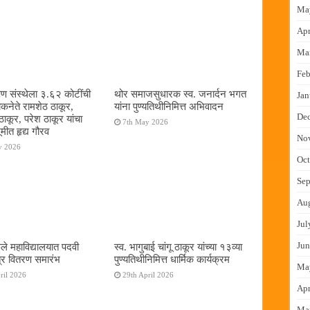
Ma
Apr
Ma
Feb
षण संस्थेला ३.६२ कोटींची
थोर समाजसुधारक स्व. जनार्दन भगत
Jan
ोकनेते रामशेठ ठाकूर,
यांना पुण्यतिथीनिमित्त अभिवादन
De
ठाकूर, परेश ठाकूर यांचा
7th May 2026
ूमीत हृद्य गौरव
No
y 2026
Oct
Sep
Au
Jul
Jun
ुले महाविद्यालयात पदवी
स्व. भागुबाई चांगू ठाकूर यांच्या १३व्या
्र वितरण समारंभ
पुण्यतिथीनिमित्त धार्मिक कार्यक्रम
Ma
ril 2026
29th April 2026
Apr
Ma