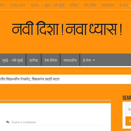
म्या
पनवेल-उरण
रायगड
मुंबई – नवी मुंबई
क्रीडा
देश-विदेश
संपादकीय
ई-पेपर
मुंबई – नवी मुंबई
क्रीडा
देश-विदेश
संपादकीय
ई-पेपर
त विद्यार्थ्यांना रेनकोट, शिक्षकांना छत्री वाटप
ल हिरा -आमदार रविशेठ पाटील
Sea
ूर यांच्या वाढदिवसानिमित्त राज्यभरातून शुभेच्छांचा वर्षाव
मेळावा
 निकाल जाहीर
Leave a comment
च्या मुख्य प्रशासकीय कार्यालयासह भव्य मूट कोर्टचे बुधवारी उद्घाटन