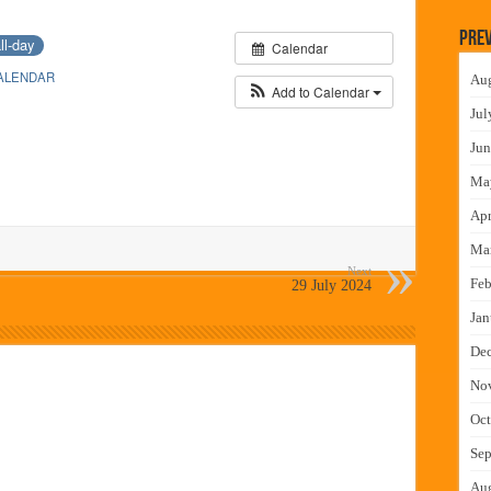
न इमारतीचे लोकनेते रामशेठ ठाकूर यांच्या उद्घाटन
Prev
ll-day
Calendar
लमध्ये बैठक
ALENDAR
Au
 वाटपाचा उपक्रम
Add to Calendar
Jul
माधान शिबिरास पनवेलमध्ये उत्स्फूर्त प्रतिसाद
Jun
Ma
Apr
Ma
Next
Feb
29 July 2024
Jan
De
No
Oct
Sep
Au