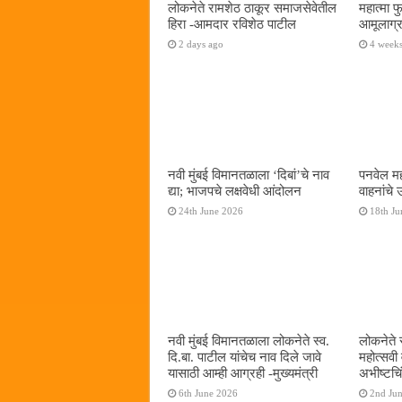
लोकनेते रामशेठ ठाकूर समाजसेवेतील
महात्मा 
हिरा -आमदार रविशेठ पाटील
आमूलाग्र
2 days ago
4 week
नवी मुंबई विमानतळाला ‌‘दिबां‌’चे नाव
पनवेल मह
द्या; भाजपचे लक्षवेधी आंदोलन
वाहनांचे
24th June 2026
18th Ju
नवी मुंबई विमानतळाला लोकनेते स्व.
लोकनेते 
दि.बा. पाटील यांचेच नाव दिले जावे
महोत्सवी
यासाठी आम्ही आग्रही -मुख्यमंत्री
अभीष्टचिं
6th June 2026
2nd Ju