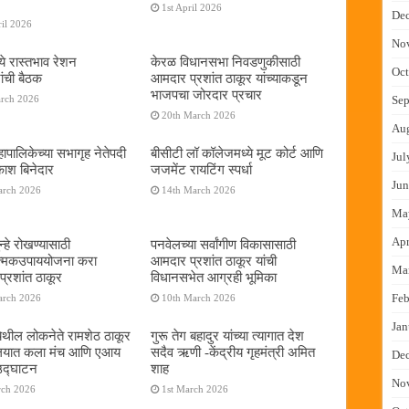
1st April 2026
De
il 2026
No
ये रास्तभाव रेशन
केरळ विधानसभा निवडणुकीसाठी
Oct
ांची बैठक
आमदार प्रशांत ठाकूर यांच्याकडून
भाजपचा जोरदार प्रचार
arch 2026
Sep
20th March 2026
Au
ापालिकेच्या सभागृह नेतेपदी
बीसीटी लॉ कॉलेजमध्ये मूट कोर्ट आणि
Jul
रकाश बिनेदार
जजमेंट रायटिंग स्पर्धा
Jun
arch 2026
14th March 2026
Ma
Apr
्हे रोखण्यासाठी
पनवेलच्या सर्वांगीण विकासासाठी
ात्मकउपाययोजना करा
आमदार प्रशांत ठाकूर यांची
Ma
्रशांत ठाकूर
विधानसभेत आग्रही भूमिका
Feb
arch 2026
10th March 2026
Jan
ेथील लोकनेते रामशेठ ठाकूर
गुरू तेग बहादुर यांच्या त्यागात देश
यालयात कला मंच आणि एआय
सदैव ऋणी -केंद्रीय गृहमंत्री अमित
De
 उद्घाटन
शाह
No
rch 2026
1st March 2026