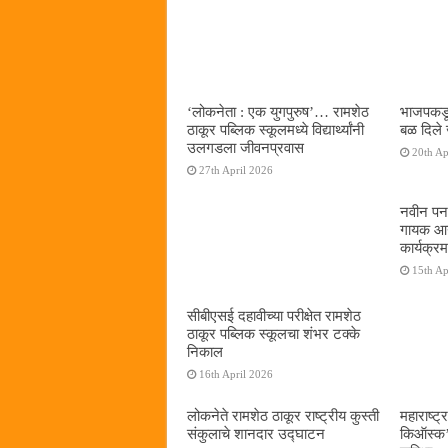
‌‘लोकनेता : एक युगपुरुष‌’… रामशेठ
भाजपकडू
ठाकूर पब्लिक स्कूलमध्ये विद्यार्थ्यांनी
बळ दिले 
उलगडला जीवनप्रवास
20th Ap
27th April 2026
नवीन पनव
गायक आनं
कार्यक्रम
15th Ap
सीबीएसई दहावीच्या परीक्षेत रामशेठ
ठाकूर पब्लिक स्कूलचा शंभर टक्के
निकाल
16th April 2026
लोकनेते रामशेठ ठाकूर राष्ट्रीय कुस्ती
महाराष्ट्र
संकुलाचे शानदार उद्घाटन
किऑस्क‌’द