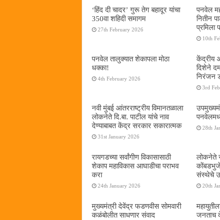
‘हिंद दी चादर’ गुरू तेग बहादूर यांचा
पनवेल मह
350वा शहिदी समागम
नितीन प
प्रमिला 
27th February 2026
10th F
पनवेल तालुक्यात शेकापला मोठा
केंद्रीय
धक्का!
दिशेने 
निरंजन 
4th February 2026
3rd Fe
नवी मुंबई आंतरराष्ट्रीय विमानतळाला
उपमुख्यम
लोकनेते दि.बा. पाटील यांचे नाव
पनवेलमध्य
देण्याबाबत केंद्र सरकार सकारात्मक
28th Ja
31st January 2026
रायगडच्या सर्वांगीण विकासासाठी
लोकनेते र
शेकाप महाविकास आघाडीचा पराभव
कोंबडभुज
करा
संस्थेचे
24th January 2026
20th Ja
मुख्यमंत्री देवेंद्र फडणवीस सोमवारी
महायुतील
कळंबोलीत साधणार संवाद
जनताच द