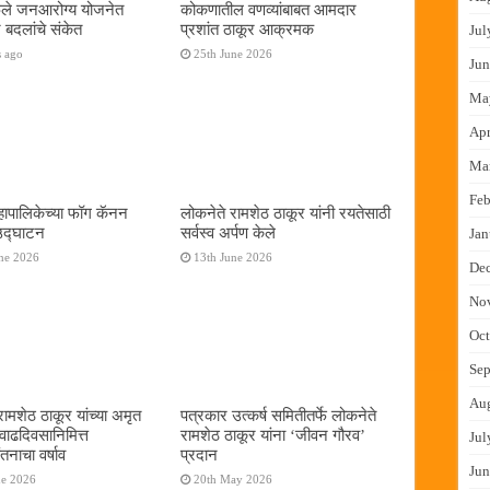
फुले जनआरोग्य योजनेत
कोकणातील वणव्यांबाबत आमदार
 बदलांचे संकेत
प्रशांत ठाकूर आक्रमक
Jul
s ago
25th June 2026
Jun
Ma
Apr
Ma
Feb
ापालिकेच्या फॉग कॅनन
लोकनेते रामशेठ ठाकूर यांनी रयतेसाठी
 उद्घाटन
सर्वस्व अर्पण केले
Jan
ne 2026
13th June 2026
De
No
Oct
Sep
Au
रामशेठ ठाकूर यांच्या अमृत
पत्रकार उत्कर्ष समितीतर्फे लोकनेते
 वाढदिवसानिमित्त
रामशेठ ठाकूर यांना ‌‘जीवन गौरव‌’
Jul
तनाचा वर्षाव
प्रदान
Jun
ne 2026
20th May 2026