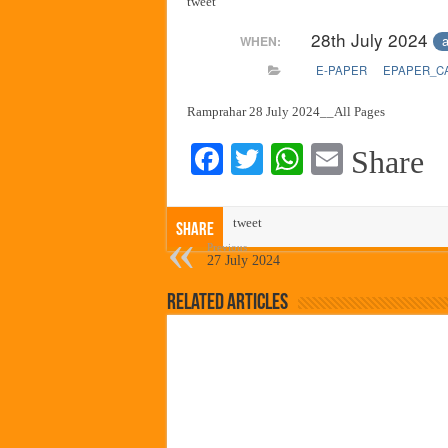
tweet
पालेखुर्द येथील जि.प. शाळेच्या नूत
28th July 2024
a
WHEN:
हर घर तिरंगा अभियानासंदर्भात पनवे
E-PAPER
EPAPER_C
कामोठे येथे समाजोपयोगी वस्तूंच्या
छत्रपती शिवाजी महाराज महाराजस्व स
Ramprahar 28 July 2024__All Pages
Fa
T
W
E
Share
ce
wi
ha
m
bo
tte
ts
ail
tweet
Share
ok
r
A
Previous
27 July 2024
pp
Related Articles