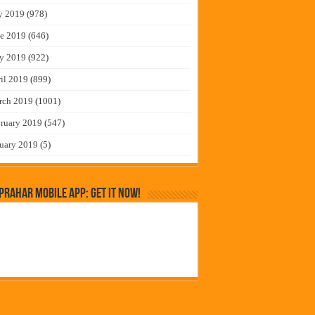
y 2019
(978)
e 2019
(646)
y 2019
(922)
il 2019
(899)
rch 2019
(1001)
ruary 2019
(547)
uary 2019
(5)
rahar Mobile App: Get it Now!