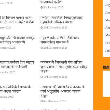
भाजपमध्ये प्रवेश
nuary 2026
Jul
5th January 2026
Jun
नी रिपब्लिकन पक्षाचा भाजप
पनवेल महापालिका निवडणुकीसाठी
Ma
या उमेदवारांना जाहीर पाठिंबा
महायुतीची अधिकृत घोषणा
Apr
uary 2026
29th December 2025
Ma
तूक सेल जिल्हाध्यक्ष जयेंद्र
मयूर शेळके, अश्विन डिचोलकर
र्थकांसह भाजपमध्ये
समर्थकांसह भाजपमध्ये
Feb
ecember 2025
26th December 2025
Jan
द्यानाचा वर्धापन दिन सोहळा
पनवेलमध्ये विकासाची गंगा अविरत
 मान्यवरांची उपस्थिती
सुरू राहील -भाजप प्रदेशाध्यक्ष रवींद्र
RamP
चव्हाण
ecember 2025
15th December 2025
या बरड एकांकिकेने पटकाविला
महामानव डॉ. बाबासाहेब आंबेडकरांचे
तरीय अटल करंडक
कार्य अतुलनीय -आमदार प्रशांत
ठाकूर
cember 2025
6th December 2025