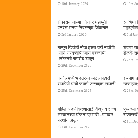
10th January 2026
10th Ja
विकासकामांच्या जोरावर महायुती
स्वाभिमा
पनवेल मनपा निवडणूक जिंकणार
महायुतीच्
3rd January 2026
3rd Jan
माणूस कितीही मोठा झाला तरी मातीची
शेकाप वाह
आणि संस्कृतीची जाण महत्त्वाची
शेळके सम
-लोकनेते रामशेठ ठाकूर
28th D
29th December 2025
पनवेलमध्ये भारतरत्न अटलबिहारी
रामबाग उ
वाजपेयी यांची जयंती उत्साहात साजरी
उत्साहात;
25th December 2025
23rd D
महिला सक्षमीकरणासाठी केंद्र व राज्य
पुण्याच्
सरकारच्या योजना प्रभावी -आमदार
राज्यस्
प्रशांत ठाकूर
8th De
13th December 2025