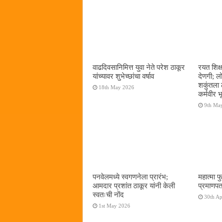
वाढदिवसानिमित्त युवा नेते परेश ठाकूर
रयत शिक्
यांच्यावर शुभेच्छांचा वर्षाव
देणगी; ल
शकुंतला 
18th May 2026
कर्मवीर भ
9th Ma
पनवेलमध्ये स्वगणनेला प्रारंभ;
महात्मा फ
आमदार प्रशांत ठाकूर यांनी केली
प्रमाणपत
स्वतःची नोंद
30th Ap
1st May 2026