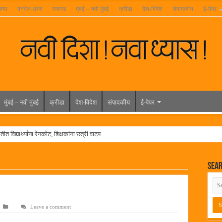
म्या
पनवेल-उरण
रायगड
मुंबई – नवी मुंबई
क्रीडा
देश-विदेश
संपादकीय
ई-पेपर
मुंबई – नवी मुंबई
क्रीडा
देश-विदेश
संपादकीय
ई-पेपर
त विद्यार्थ्यांना रेनकोट, शिक्षकांना छत्री वाटप
ल हिरा -आमदार रविशेठ पाटील
Sea
ूर यांच्या वाढदिवसानिमित्त राज्यभरातून शुभेच्छांचा वर्षाव
मेळावा
 निकाल जाहीर
Leave a comment
च्या मुख्य प्रशासकीय कार्यालयासह भव्य मूट कोर्टचे बुधवारी उद्घाटन