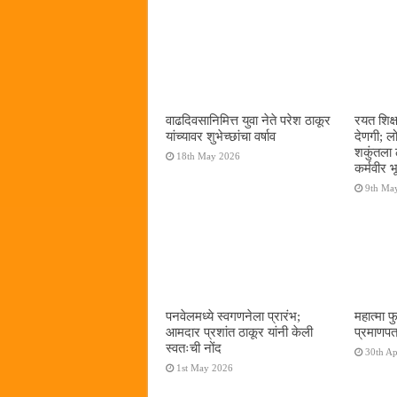
वाढदिवसानिमित्त युवा नेते परेश ठाकूर
रयत शिक्
यांच्यावर शुभेच्छांचा वर्षाव
देणगी; ल
शकुंतला 
18th May 2026
कर्मवीर भ
9th Ma
पनवेलमध्ये स्वगणनेला प्रारंभ;
महात्मा फ
आमदार प्रशांत ठाकूर यांनी केली
प्रमाणपत
स्वतःची नोंद
30th Ap
1st May 2026