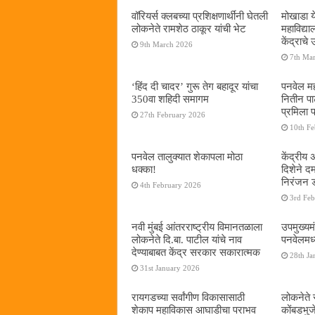
वॉरियर्स क्लबच्या प्रशिक्षणार्थींनी घेतली
मोखाडा य
लोकनेते रामशेठ ठाकूर यांची भेट
महाविद्
केंद्राचे
9th March 2026
7th Ma
‘हिंद दी चादर’ गुरू तेग बहादूर यांचा
पनवेल मह
350वा शहिदी समागम
नितीन प
प्रमिला 
27th February 2026
10th F
पनवेल तालुक्यात शेकापला मोठा
केंद्रीय
धक्का!
दिशेने 
निरंजन 
4th February 2026
3rd Fe
नवी मुंबई आंतरराष्ट्रीय विमानतळाला
उपमुख्यम
लोकनेते दि.बा. पाटील यांचे नाव
पनवेलमध्य
देण्याबाबत केंद्र सरकार सकारात्मक
28th Ja
31st January 2026
रायगडच्या सर्वांगीण विकासासाठी
लोकनेते र
शेकाप महाविकास आघाडीचा पराभव
कोंबडभुज