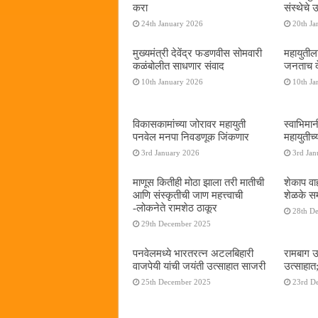
करा
संस्थेचे
24th January 2026
20th Ja
मुख्यमंत्री देवेंद्र फडणवीस सोमवारी
महायुतील
कळंबोलीत साधणार संवाद
जनताच द
10th January 2026
10th Ja
विकासकामांच्या जोरावर महायुती
स्वाभिमा
पनवेल मनपा निवडणूक जिंकणार
महायुतीच्
3rd January 2026
3rd Jan
माणूस कितीही मोठा झाला तरी मातीची
शेकाप वाह
आणि संस्कृतीची जाण महत्त्वाची
शेळके सम
-लोकनेते रामशेठ ठाकूर
28th D
29th December 2025
पनवेलमध्ये भारतरत्न अटलबिहारी
रामबाग उ
वाजपेयी यांची जयंती उत्साहात साजरी
उत्साहात;
25th December 2025
23rd D