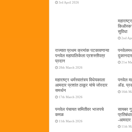
3rd April 2026
महाराष्ट्र
किऑस्क‌’द
सुविधा
2nd Apr
राज्यात प्रथम क्रमांक पटकावणाऱ्या
पनवेलमध्
पनवेल महापालिकेला प्रशस्तीपत्र
दुकानदार
प्रदान
21st M
28th March 2026
महाराष्ट्र धर्मस्वातंत्र्य विधेयकाला
पनवेल मह
आमदार प्रशांत ठाकूर यांचे जोरदार
अ‍ॅड. प्
समर्थन
16th M
17th March 2026
पनवेल पंचायत समितीवर भाजपचे
सायबर गुन
कमळ
प्रतिबंध
-आमदार प
11th March 2026
11th M