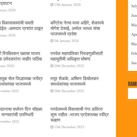
 उद्घाटन
13th January 2026
Jul
nuary 2026
Jun
ा विकासकामांची पावती
काँग्रेस नेत्या माया अहिरे, शेकापचे
Ma
ेईल -आमदार प्रशांत ठाकूर
योगेश देसाई, अमोल जाधव यांचा
भाजपमध्ये प्रवेश
Apr
nuary 2026
5th January 2026
Ma
नी रिपब्लिकन पक्षाचा भाजप
पनवेल महापालिका निवडणुकीसाठी
Feb
या उमेदवारांना जाहीर पाठिंबा
महायुतीची अधिकृत घोषणा
Jan
uary 2026
29th December 2025
तूक सेल जिल्हाध्यक्ष जयेंद्र
मयूर शेळके, अश्विन डिचोलकर
RamP
र्थकांसह भाजपमध्ये
समर्थकांसह भाजपमध्ये
ecember 2025
26th December 2025
द्यानाचा वर्धापन दिन सोहळा
पनवेलमध्ये विकासाची गंगा अविरत
 मान्यवरांची उपस्थिती
सुरू राहील -भाजप प्रदेशाध्यक्ष रवींद्र
चव्हाण
ecember 2025
15th December 2025