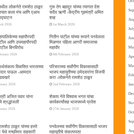
Oct
ेथील लोकनेते रामशेठ ठाकूर
गुरू तेग बहादुर यांच्या त्यागात देश
Sep
यालयात कला मंच आणि एआय
सदैव ऋणी -केंद्रीय गृहमंत्री अमित
 उद्घाटन
शाह
Au
rch 2026
1st March 2026
Jul
ापालिकेच्या महापौरपदी
नितीन पाटील यांच्या रूपाने पनवेलला
Jun
ाटील आणि उपमहापौरपदी
मिळणार पहिला आगरी समाजाचा
Ma
पाटील बिनविरोध
महापौर
ebruary 2026
6th February 2026
Apr
Ma
 अर्थसंकल्प विकसित भारताच्या
परिसराच्या सर्वांगीण विकासासाठी
दमदार पाऊल -आमदार
भाजप महायुतीच्या उमेदवारांना विजयी
Feb
डावखरे
करा -लोकनेते रामशेठ ठाकूर
Jan
bruary 2026
2nd February 2026
De
ंत्री अजित पवार यांना
शेकाप नेते विश्वास भगत यांचा
े श्रद्धांजली
कार्यकर्त्यांसह भाजपमध्ये प्रवेश
No
nuary 2026
27th January 2026
Oct
Sep
ामशेठ ठाकूर यांच्या हस्ते
पनवेलच्या सर्वांगीण विकासासाठी भाजप
Au
े येथे मच्छीमार सहकारी
महायुतीचे संकल्पपत्र