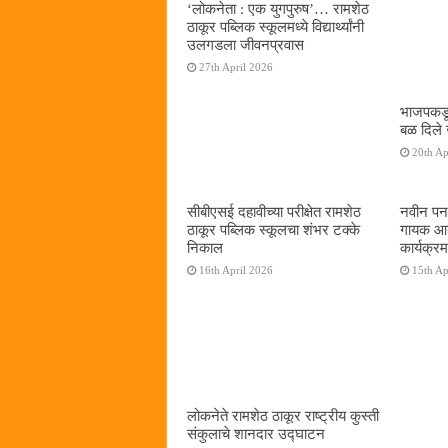
‌‘लोकनेता : एक युगपुरुष‌’… रामशेठ
ठाकूर पब्लिक स्कूलमध्ये विद्यार्थ्यांनी
उलगडला जीवनप्रवास
27th April 2026
भाजपकडू
बळ दिले 
20th Ap
सीबीएसई दहावीच्या परीक्षेत रामशेठ
नवीन पनव
ठाकूर पब्लिक स्कूलचा शंभर टक्के
गायक आनं
निकाल
कार्यक्रम
16th April 2026
15th Ap
लोकनेते रामशेठ ठाकूर राष्ट्रीय कुस्ती
संकुलाचे शानदार उद्घाटन