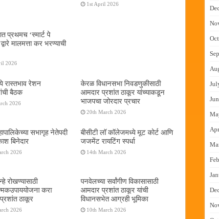
1st April 2026
De
No
ात प्रथमच ‌‘स्मार्ट पे
Oct
्वारे मालमत्ता कर भरण्याची
Sep
il 2026
Au
ये रास्तभाव रेशन
केरळ विधानसभा निवडणुकीसाठी
Jul
ांची बैठक
आमदार प्रशांत ठाकूर यांच्याकडून
Jun
भाजपचा जोरदार प्रचार
arch 2026
20th March 2026
Ma
Apr
ापालिकेच्या सभागृह नेतेपदी
बीसीटी लॉ कॉलेजमध्ये मूट कोर्ट आणि
रकाश बिनेदार
जजमेंट रायटिंग स्पर्धा
Ma
arch 2026
14th March 2026
Feb
Jan
्हे रोखण्यासाठी
पनवेलच्या सर्वांगीण विकासासाठी
ात्मकउपाययोजना करा
आमदार प्रशांत ठाकूर यांची
De
्रशांत ठाकूर
विधानसभेत आग्रही भूमिका
No
arch 2026
10th March 2026