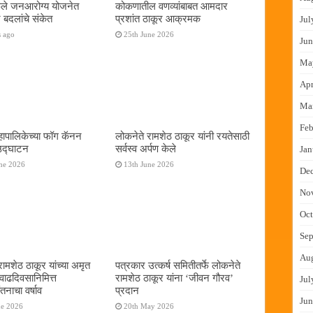
फुले जनआरोग्य योजनेत
कोकणातील वणव्यांबाबत आमदार
 बदलांचे संकेत
प्रशांत ठाकूर आक्रमक
Jul
s ago
25th June 2026
Jun
Ma
Apr
Ma
Feb
ापालिकेच्या फॉग कॅनन
लोकनेते रामशेठ ठाकूर यांनी रयतेसाठी
 उद्घाटन
सर्वस्व अर्पण केले
Jan
ne 2026
13th June 2026
De
No
Oct
Sep
Au
रामशेठ ठाकूर यांच्या अमृत
पत्रकार उत्कर्ष समितीतर्फे लोकनेते
 वाढदिवसानिमित्त
रामशेठ ठाकूर यांना ‌‘जीवन गौरव‌’
Jul
तनाचा वर्षाव
प्रदान
Jun
ne 2026
20th May 2026