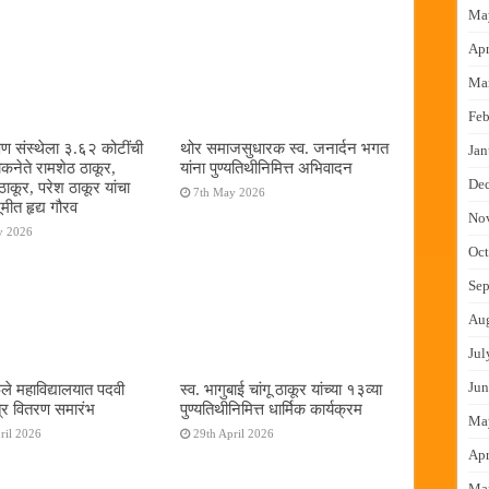
Ma
Apr
Ma
Feb
षण संस्थेला ३.६२ कोटींची
थोर समाजसुधारक स्व. जनार्दन भगत
Jan
ोकनेते रामशेठ ठाकूर,
यांना पुण्यतिथीनिमित्त अभिवादन
De
ठाकूर, परेश ठाकूर यांचा
7th May 2026
ूमीत हृद्य गौरव
No
y 2026
Oct
Sep
Au
Jul
Jun
ुले महाविद्यालयात पदवी
स्व. भागुबाई चांगू ठाकूर यांच्या १३व्या
्र वितरण समारंभ
पुण्यतिथीनिमित्त धार्मिक कार्यक्रम
Ma
ril 2026
29th April 2026
Apr
Ma