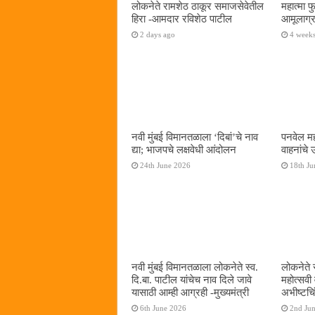
लोकनेते रामशेठ ठाकूर समाजसेवेतील
महात्मा 
हिरा -आमदार रविशेठ पाटील
आमूलाग्र
2 days ago
4 week
नवी मुंबई विमानतळाला ‌‘दिबां‌’चे नाव
पनवेल मह
द्या; भाजपचे लक्षवेधी आंदोलन
वाहनांचे
24th June 2026
18th Ju
नवी मुंबई विमानतळाला लोकनेते स्व.
लोकनेते 
दि.बा. पाटील यांचेच नाव दिले जावे
महोत्सवी
यासाठी आम्ही आग्रही -मुख्यमंत्री
अभीष्टचिं
6th June 2026
2nd Ju