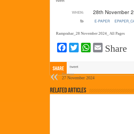
tweet
पालेखुर्द येथील जि.प. शाळेच्या नूत
28th November 
WHEN:
हर घर तिरंगा अभियानासंदर्भात पनवे
E-PAPER
EPAPER_C
कामोठे येथे समाजोपयोगी वस्तूंच्या
छत्रपती शिवाजी महाराज महाराजस्व स
Ramprahar_28 November 2024_ All Pages
Fa
T
W
E
Share
ce
wi
ha
m
bo
tte
ts
ail
tweet
Share
ok
r
A
Previous
27 November 2024
pp
Related Articles