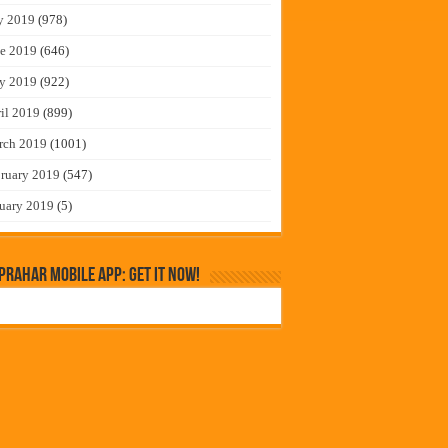
y 2019
(978)
e 2019
(646)
y 2019
(922)
il 2019
(899)
rch 2019
(1001)
ruary 2019
(547)
uary 2019
(5)
rahar Mobile App: Get it Now!