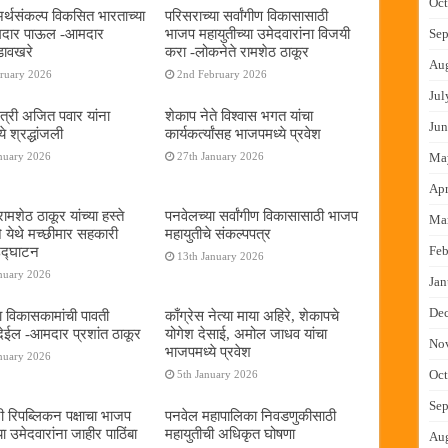
Oct
 अर्थसंकल्प विकसित भारताच्या
परिसराच्या सर्वांगीण विकासासाठी
दमदार पाऊल -आमदार
भाजप महायुतीच्या उमेदवारांना विजयी
Sep
डावखरे
करा -लोकनेते रामशेठ ठाकूर
Au
bruary 2026
2nd February 2026
Jul
ंत्री अजित पवार यांना
शेकाप नेते विश्वास भगत यांचा
Jun
े श्रद्धांजली
कार्यकर्त्यांसह भाजपमध्ये प्रवेश
Ma
nuary 2026
27th January 2026
Apr
ामशेठ ठाकूर यांच्या हस्ते
पनवेलच्या सर्वांगीण विकासासाठी भाजप
Ma
े येथे मच्छीमार सहकारी
महायुतीचे संकल्पपत्र
Feb
 उद्घाटन
13th January 2026
nuary 2026
Jan
De
ा विकासकामांची पावती
काँग्रेस नेत्या माया अहिरे, शेकापचे
ेईल -आमदार प्रशांत ठाकूर
योगेश देसाई, अमोल जाधव यांचा
No
भाजपमध्ये प्रवेश
nuary 2026
Oct
5th January 2026
Sep
नी रिपब्लिकन पक्षाचा भाजप
पनवेल महापालिका निवडणुकीसाठी
या उमेदवारांना जाहीर पाठिंबा
महायुतीची अधिकृत घोषणा
Au