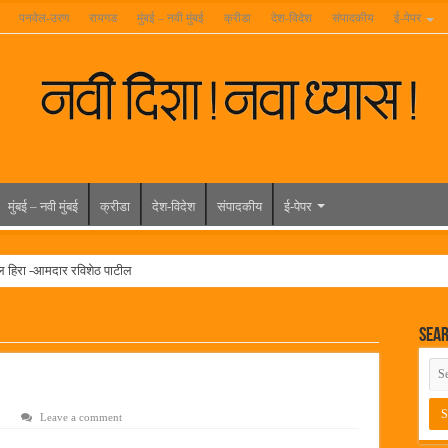
पनवेल-उरण
रायगड
मुंबई – नवी मुंबई
क्रीडा
देश-विदेश
संपादकीय
ई-पेपर
मुंबई – नवी मुंबई
क्रीडा
देश-विदेश
संपादकीय
ई-पेपर
ल हिरा -आमदार रविशेठ पाटील
ूर यांच्या वाढदिवसानिमित्त राज्यभरातून शुभेच्छांचा वर्षाव
Sea
मेळावा
 निकाल जाहीर
च्या मुख्य प्रशासकीय कार्यालयासह भव्य मूट कोर्टचे बुधवारी उद्घाटन
Leave a comment
न इमारतीचे लोकनेते रामशेठ ठाकूर यांच्या उद्घाटन