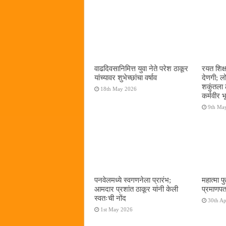
वाढदिवसानिमित्त युवा नेते परेश ठाकूर
रयत शिक्
यांच्यावर शुभेच्छांचा वर्षाव
देणगी; ल
शकुंतला 
18th May 2026
कर्मवीर भ
9th Ma
पनवेलमध्ये स्वगणनेला प्रारंभ;
महात्मा फ
आमदार प्रशांत ठाकूर यांनी केली
प्रमाणपत
स्वतःची नोंद
30th Ap
1st May 2026