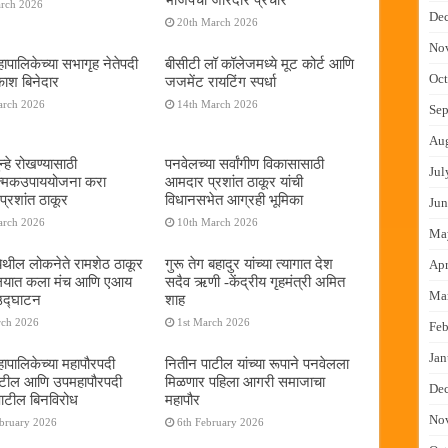
arch 2026
De
20th March 2026
No
ापालिकेच्या सभागृह नेतेपदी
बीसीटी लॉ कॉलेजमध्ये मूट कोर्ट आणि
Oct
रकाश बिनेदार
जजमेंट रायटिंग स्पर्धा
arch 2026
14th March 2026
Sep
Au
्हे रोखण्यासाठी
पनवेलच्या सर्वांगीण विकासासाठी
Jul
ात्मकउपाययोजना करा
आमदार प्रशांत ठाकूर यांची
्रशांत ठाकूर
विधानसभेत आग्रही भूमिका
Jun
arch 2026
10th March 2026
Ma
ेथील लोकनेते रामशेठ ठाकूर
गुरू तेग बहादुर यांच्या त्यागात देश
Apr
यालयात कला मंच आणि एआय
सदैव ऋणी -केंद्रीय गृहमंत्री अमित
Ma
 उद्घाटन
शाह
rch 2026
1st March 2026
Feb
Jan
ापालिकेच्या महापौरपदी
नितीन पाटील यांच्या रूपाने पनवेलला
ाटील आणि उपमहापौरपदी
मिळणार पहिला आगरी समाजाचा
De
पाटील बिनविरोध
महापौर
No
ebruary 2026
6th February 2026