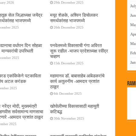
uary 2026
29th December 2025
Jul
तूक सेल जिल्हाध्यक्ष जयेंद्र
मयूर शेळके, अश्विन डिचोलकर
Jun
र्थकांसह भाजपमध्ये
समर्थकांसह भाजपमध्ये
Ma
ecember 2025
26th December 2025
Apr
Ma
द्यानाचा वर्धापन दिन सोहळा
पनवेलमध्ये विकासाची गंगा अविरत
 मान्यवरांची उपस्थिती
सुरू राहील -भाजप प्रदेशाध्यक्ष रवींद्र
Feb
चव्हाण
ecember 2025
Jan
15th December 2025
या बरड एकांकिकेने पटकाविला
महामानव डॉ. बाबासाहेब आंबेडकरांचे
तरीय अटल करंडक
कार्य अतुलनीय -आमदार प्रशांत
RamP
ठाकूर
cember 2025
6th December 2025
 नरेंद्र मोदी, मुख्यमंत्री
खोपोलीच्या विकासासाठी महायुती
 फडणवीस सर्वसामान्य माणसाचा
कटिबद्ध
णारे -आमदार प्रशांत ठाकूर
30th November 2025
cember 2025