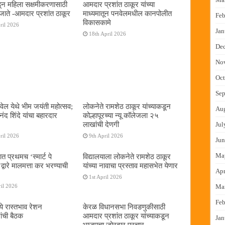
न महिला सक्षमीकरणासाठी
आमदार प्रशांत ठाकूर यांच्या
जाते -आमदार प्रशांत ठाकूर
माध्यमातून पनवेलमधील कानपोलीत
Feb
विकासकामे
ril 2026
Jan
18th April 2026
De
No
Oct
Sep
ेल येथे भीम जयंती महोत्सव;
लोकनेते रामशेठ ठाकूर यांच्याकडून
Au
द शिंदे यांचा बहारदार
कोल्हापूरच्या न्यू कॉलेजला २५
लाखांची देणगी
Jul
ril 2026
9th April 2026
Jun
Ma
ात प्रथमच ‌‘स्मार्ट पे
विद्यालयाला लोकनेते रामशेठ ठाकूर
्वारे मालमत्ता कर भरण्याची
यांच्या नावाचा प्रस्ताव महासभेत येणार
Apr
1st April 2026
Ma
il 2026
Feb
ये रास्तभाव रेशन
केरळ विधानसभा निवडणुकीसाठी
ांची बैठक
आमदार प्रशांत ठाकूर यांच्याकडून
Jan
भाजपचा जोरदार प्रचार