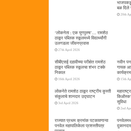
भाजपकडू
बळ दिले 
20th Ap
‌‘लोकनेता : एक युगपुरुष‌’… रामशेठ
ठाकूर पब्लिक स्कूलमध्ये विद्यार्थ्यांनी
उलगडला जीवनप्रवास
27th April 2026
सीबीएसई दहावीच्या परीक्षेत रामशेठ
नवीन पनव
ठाकूर पब्लिक स्कूलचा शंभर टक्के
गायक आनं
निकाल
कार्यक्रम
16th April 2026
15th Ap
लोकनेते रामशेठ ठाकूर राष्ट्रीय कुस्ती
महाराष्ट्र
संकुलाचे शानदार उद्घाटन
किऑस्क‌’द
सुविधा
3rd April 2026
2nd Apr
राज्यात प्रथम क्रमांक पटकावणाऱ्या
पनवेलमध्
पनवेल महापालिकेला प्रशस्तीपत्र
दुकानदार
प्रदान