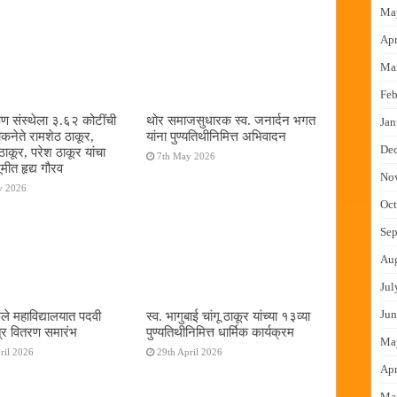
Ma
Apr
Ma
Feb
षण संस्थेला ३.६२ कोटींची
थोर समाजसुधारक स्व. जनार्दन भगत
Jan
ोकनेते रामशेठ ठाकूर,
यांना पुण्यतिथीनिमित्त अभिवादन
De
ठाकूर, परेश ठाकूर यांचा
7th May 2026
ूमीत हृद्य गौरव
No
y 2026
Oct
Sep
Au
Jul
Jun
ुले महाविद्यालयात पदवी
स्व. भागुबाई चांगू ठाकूर यांच्या १३व्या
्र वितरण समारंभ
पुण्यतिथीनिमित्त धार्मिक कार्यक्रम
Ma
ril 2026
29th April 2026
Apr
Ma