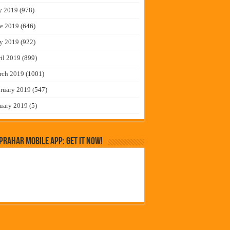
y 2019
(978)
e 2019
(646)
y 2019
(922)
il 2019
(899)
rch 2019
(1001)
ruary 2019
(547)
uary 2019
(5)
rahar Mobile App: Get it Now!