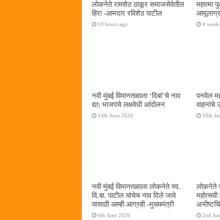
लोकनेते रामशेठ ठाकूर समाजसेवेतील
महात्मा 
हिरा -आमदार रविशेठ पाटील
आमूलाग्र
18 hours ago
4 week
नवी मुंबई विमानतळाला ‌‘दिबां‌’चे नाव
पनवेल मह
द्या; भाजपचे लक्षवेधी आंदोलन
वाहनांचे
24th June 2026
18th Ju
नवी मुंबई विमानतळाला लोकनेते स्व.
लोकनेते 
दि.बा. पाटील यांचेच नाव दिले जावे
महोत्सवी
यासाठी आम्ही आग्रही -मुख्यमंत्री
अभीष्टचिं
6th June 2026
2nd Ju