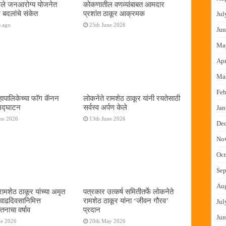
फुले जनआरोग्य योजनेत
कोकणातील वणव्यांबाबत आमदार
 बदलांचे संकेत
प्रशांत ठाकूर आक्रमक
Jul
s ago
25th June 2026
Jun
Ma
Apr
Ma
Feb
ापालिकेच्या फॉग कॅनन
लोकनेते रामशेठ ठाकूर यांनी रयतेसाठी
 उद्घाटन
सर्वस्व अर्पण केले
Jan
ne 2026
13th June 2026
De
No
Oct
Sep
Au
रामशेठ ठाकूर यांच्या अमृत
पत्रकार उत्कर्ष समितीतर्फे लोकनेते
 वाढदिवसानिमित्त
रामशेठ ठाकूर यांना ‌‘जीवन गौरव‌’
Jul
तनाचा वर्षाव
प्रदान
Jun
ne 2026
20th May 2026