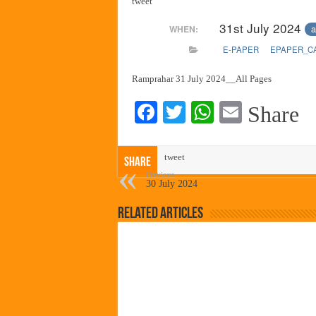
tweet
हर घर तिरंगा अभियानासंदर्भात पनवे
31st July 2024
a
WHEN:
कामोठे येथे समाजोपयोगी वस्तूंच्या
E-PAPER
EPAPER_C
छत्रपती शिवाजी महाराज महाराजस्व स
बाल्मर लॉरी आणि शेल इंडियातील क
Ramprahar 31 July 2024__All Pages
Fa
T
W
E
Share
ce
wi
ha
m
bo
tte
ts
ail
tweet
Share
ok
r
A
Previous
30 July 2024
pp
Related Articles