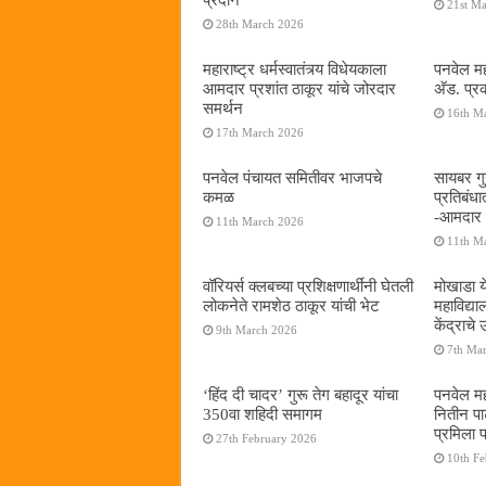
21st M
28th March 2026
महाराष्ट्र धर्मस्वातंत्र्य विधेयकाला
पनवेल मह
आमदार प्रशांत ठाकूर यांचे जोरदार
अ‍ॅड. प्
समर्थन
16th M
17th March 2026
पनवेल पंचायत समितीवर भाजपचे
सायबर गुन
कमळ
प्रतिबंध
-आमदार प
11th March 2026
11th M
वॉरियर्स क्लबच्या प्रशिक्षणार्थींनी घेतली
मोखाडा य
लोकनेते रामशेठ ठाकूर यांची भेट
महाविद्
केंद्राचे
9th March 2026
7th Ma
‘हिंद दी चादर’ गुरू तेग बहादूर यांचा
पनवेल मह
350वा शहिदी समागम
नितीन प
प्रमिला 
27th February 2026
10th F