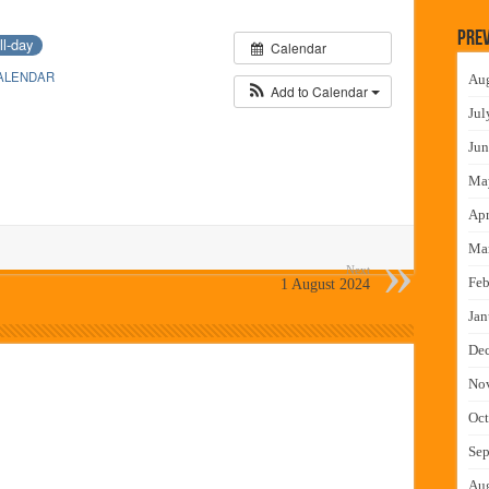
लमध्ये बैठक
Prev
ll-day
Calendar
 वाटपाचा उपक्रम
ALENDAR
Au
माधान शिबिरास पनवेलमध्ये उत्स्फूर्त प्रतिसाद
Add to Calendar
Jul
ंत्राटी कामगारांना भरघोस पगारवाढ
Jun
Ma
Apr
Ma
Next
Feb
1 August 2024
Jan
De
No
Oct
Sep
Au