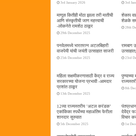
3rd January 2026
3rd Jan
माणूस कितीही मोठा झाला तरी मातीची
शेकाप वाह
आणि संस्कृतीची जाण महत्त्वाची
शेळके सम
-लोकनेते रामशेठ ठाकूर
28th D
29th December 2025
पनवेलमध्ये भारतरत्न अटलबिहारी
रामबाग उ
वाजपेयी यांची जयंती उत्साहात साजरी
उत्साहात;
25th December 2025
23rd D
महिला सक्षमीकरणासाठी केंद्र व राज्य
पुण्याच्
सरकारच्या योजना प्रभावी -आमदार
राज्यस्
प्रशांत ठाकूर
8th De
13th December 2025
12व्या राज्यस्तरीय ’अटल करंडक’
पंतप्रधान
एकांकिका स्पर्धेच्या महाअंतिम फेरीला
देवेंद्र
शानदार सुरुवात
विचार कर
5th December 2025
1st De