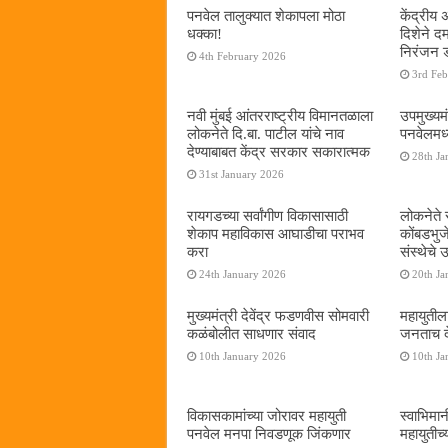
पनवेल तालुक्यात शेकापला मोठा
केंद्रीय
धक्का!
दिशेने 
निरंजन 
4th February 2026
3rd Fe
नवी मुंबई आंतरराष्ट्रीय विमानतळाला
उपमुख्यम
लोकनेते दि.बा. पाटील यांचे नाव
पनवेलमध्य
देण्याबाबत केंद्र सरकार सकारात्मक
28th Ja
31st January 2026
रायगडच्या सर्वांगीण विकासासाठी
लोकनेते र
शेकाप महाविकास आघाडीचा पराभव
कोंबडभुज
करा
संस्थेचे
24th January 2026
20th Ja
मुख्यमंत्री देवेंद्र फडणवीस सोमवारी
महायुतील
कळंबोलीत साधणार संवाद
जनताच द
10th January 2026
10th Ja
विकासकामांच्या जोरावर महायुती
स्वाभिमा
पनवेल मनपा निवडणूक जिंकणार
महायुतीच्