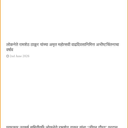
लोकनेते रामशेठ ठाकूर यांच्या अमृत महोत्सवी वाढदिवसानिमित्त अभीष्टचिंतनाचा
वर्षाव
2nd June 2026
पत्रकार उत्कर्ष समितीतर्फे लोकनेते रामशेठ ठाकूर यांना ‌‘जीवन गौरव‌’ प्रदान