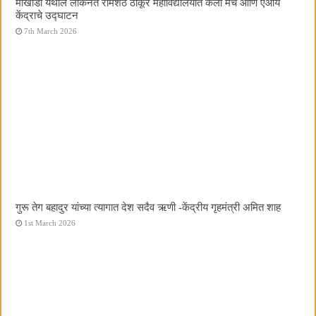
मोखाडा येथील लोकनेते रामशेठ ठाकूर महाविद्यालयात कला मंच आणि एआय
केंद्राचे उद्घाटन
7th March 2026
गुरू तेग बहादुर यांच्या त्यागात देश सदैव ऋणी -केंद्रीय गृहमंत्री अमित शाह
1st March 2026