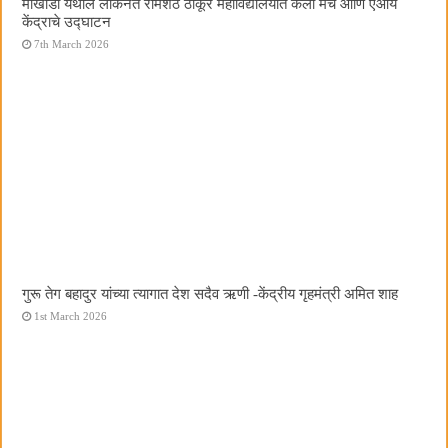
मोखाडा येथील लोकनेते रामशेठ ठाकूर महाविद्यालयात कला मंच आणि एआय
केंद्राचे उद्घाटन
7th March 2026
गुरू तेग बहादुर यांच्या त्यागात देश सदैव ऋणी -केंद्रीय गृहमंत्री अमित शाह
1st March 2026