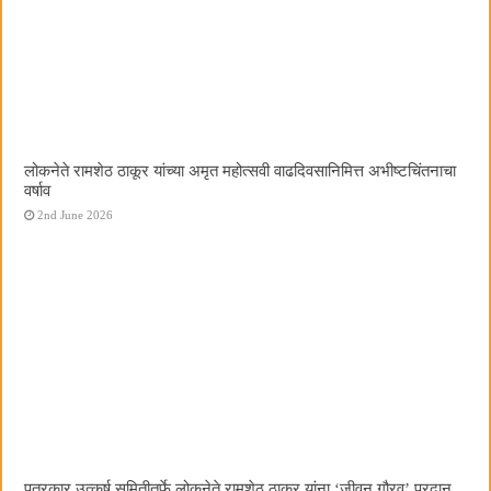
लोकनेते रामशेठ ठाकूर यांच्या अमृत महोत्सवी वाढदिवसानिमित्त अभीष्टचिंतनाचा
वर्षाव
2nd June 2026
पत्रकार उत्कर्ष समितीतर्फे लोकनेते रामशेठ ठाकूर यांना ‌‘जीवन गौरव‌’ प्रदान