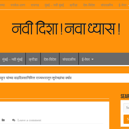
तम्या
पनवेल-उरण
रायगड
मुंबई – नवी मुंबई
क्रीडा
देश-विदेश
संपादकीय
ई-पेपर
मुंबई – नवी मुंबई
क्रीडा
देश-विदेश
संपादकीय
ई-पेपर
ूर यांच्या वाढदिवसानिमित्त राज्यभरातून शुभेच्छांचा वर्षाव
मेळावा
Sea
 निकाल जाहीर
च्या मुख्य प्रशासकीय कार्यालयासह भव्य मूट कोर्टचे बुधवारी उद्घाटन
न इमारतीचे लोकनेते रामशेठ ठाकूर यांच्या उद्घाटन
Leave a comment
लमध्ये बैठक