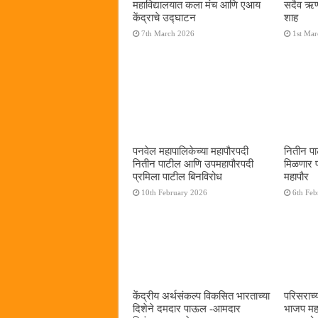
महाविद्यालयात कला मंच आणि एआय
सदैव ऋणी
केंद्राचे उद्घाटन
शाह
7th March 2026
1st Ma
पनवेल महापालिकेच्या महापौरपदी
नितीन पा
नितीन पाटील आणि उपमहापौरपदी
मिळणार 
प्रमिला पाटील बिनविरोध
महापौर
10th February 2026
6th Feb
केंद्रीय अर्थसंकल्प विकसित भारताच्या
परिसराच्य
दिशेने दमदार पाऊल -आमदार
भाजप महा