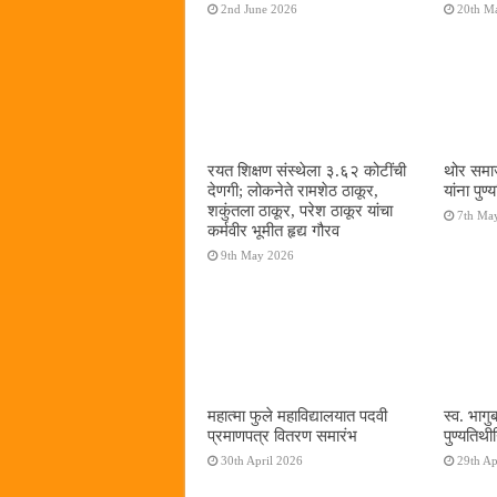
2nd June 2026
20th M
रयत शिक्षण संस्थेला ३.६२ कोटींची
थोर समा
देणगी; लोकनेते रामशेठ ठाकूर,
यांना पुण
शकुंतला ठाकूर, परेश ठाकूर यांचा
7th Ma
कर्मवीर भूमीत हृद्य गौरव
9th May 2026
महात्मा फुले महाविद्यालयात पदवी
स्व. भागुब
प्रमाणपत्र वितरण समारंभ
पुण्यतिथी
30th April 2026
29th Ap