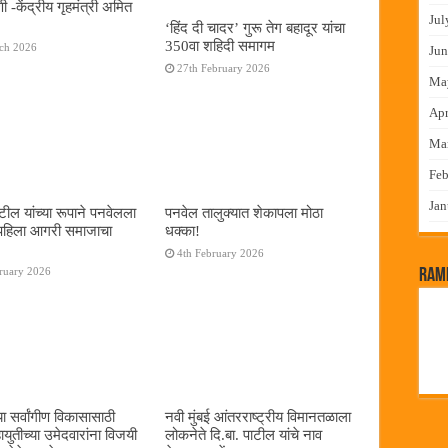
 -केंद्रीय गृहमंत्री अमित
Jul
‘हिंद दी चादर’ गुरू तेग बहादूर यांचा
350वा शहिदी समागम
rch 2026
Jun
27th February 2026
Ma
Apr
Ma
Feb
Jan
टील यांच्या रूपाने पनवेलला
पनवेल तालुक्यात शेकापला मोठा
पहिला आगरी समाजाचा
धक्का!
4th February 2026
ruary 2026
RamP
ा सर्वांगीण विकासासाठी
नवी मुंबई आंतरराष्ट्रीय विमानतळाला
युतीच्या उमेदवारांना विजयी
लोकनेते दि.बा. पाटील यांचे नाव