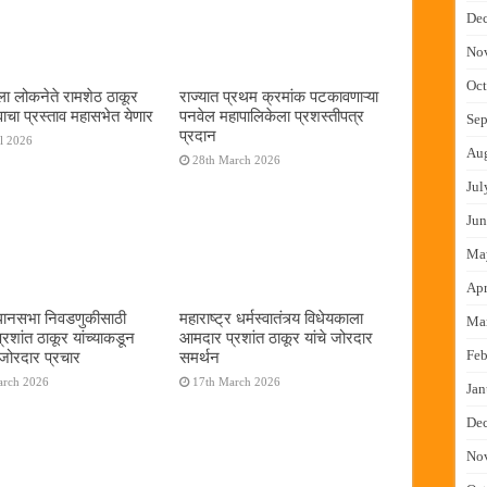
De
No
Oct
ाला लोकनेते रामशेठ ठाकूर
राज्यात प्रथम क्रमांक पटकावणाऱ्या
ावाचा प्रस्ताव महासभेत येणार
पनवेल महापालिकेला प्रशस्तीपत्र
Sep
प्रदान
il 2026
Au
28th March 2026
Jul
Jun
Ma
Apr
धानसभा निवडणुकीसाठी
महाराष्ट्र धर्मस्वातंत्र्य विधेयकाला
Ma
रशांत ठाकूर यांच्याकडून
आमदार प्रशांत ठाकूर यांचे जोरदार
Feb
जोरदार प्रचार
समर्थन
arch 2026
17th March 2026
Jan
De
No