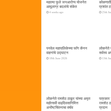
महात्मा फुले जनआरोग्य योजनेत
कोकणाती
आमूलाग्र बदलांचे संकेत
प्रशांत
4 weeks ago
25th Ju
पनवेल महापालिकेच्या फॉग कॅनन
लोकनेते 
वाहनांचे उद्घाटन
सर्वस्व अ
18th June 2026
13th Ju
लोकनेते रामशेठ ठाकूर यांच्या अमृत
पत्रकार उ
महोत्सवी वाढदिवसानिमित्त
रामशेठ ठा
अभीष्टचिंतनाचा वर्षाव
प्रदान