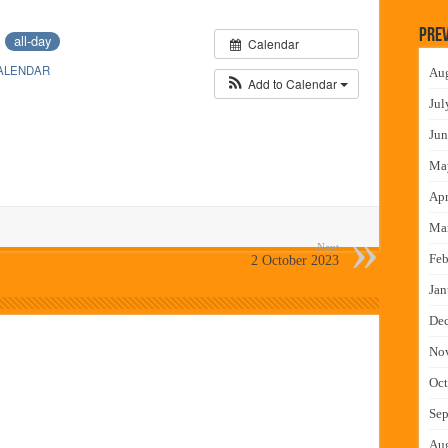
 वाटपाचा उपक्रम
Prev
3
all-day
Calendar
माधान शिबिरास पनवेलमध्ये उत्स्फूर्त प्रतिसाद
ALENDAR
Au
ंत्राटी कामगारांना भरघोस पगारवाढ
Add to Calendar
Jul
ीच्या स्वस्तिका घोषची सुवर्णझेप
Jun
Ma
Apr
Ma
Next
Feb
2 October 2023
Jan
De
No
Oct
Sep
Au