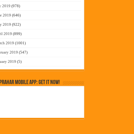
y 2019
(978)
e 2019
(646)
y 2019
(922)
il 2019
(899)
rch 2019
(1001)
ruary 2019
(547)
uary 2019
(5)
rahar Mobile App: Get it Now!