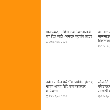
भाजपकडून महिला सक्षमीकरणासाठी
आमदार प्र
बळ दिले जाते -आमदार प्रशांत ठाकूर
माध्यमा
विकासका
20th April 2026
18th Ap
नवीन पनवेल येथे भीम जयंती महोत्सव;
लोकनेते 
गायक आनंद शिंदे यांचा बहारदार
कोल्हापूर
कार्यक्रम
लाखांची 
15th April 2026
9th Apr