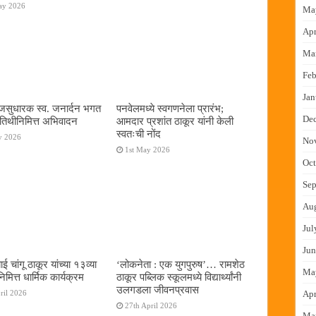
ay 2026
Ma
Apr
Ma
Feb
Jan
जसुधारक स्व. जनार्दन भगत
पनवेलमध्ये स्वगणनेला प्रारंभ;
De
्यतिथीनिमित्त अभिवादन
आमदार प्रशांत ठाकूर यांनी केली
स्वतःची नोंद
y 2026
No
1st May 2026
Oct
Sep
Au
Jul
Jun
ाई चांगू ठाकूर यांच्या १३व्या
‌‘लोकनेता : एक युगपुरुष‌’… रामशेठ
Ma
निमित्त धार्मिक कार्यक्रम
ठाकूर पब्लिक स्कूलमध्ये विद्यार्थ्यांनी
उलगडला जीवनप्रवास
ril 2026
Apr
27th April 2026
Ma