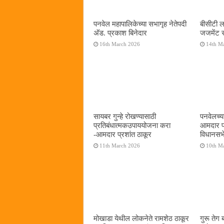
पनवेल महापालिकेच्या सभागृह नेतेपदी
बीसीटी ल
अ‍ॅड. प्रकाश बिनेदार
जजमेंट रा
16th March 2026
14th M
सायबर गुन्हे रोखण्यासाठी
पनवेलच्या
प्रतिबंधात्मकउपाययोजना करा
आमदार प्
-आमदार प्रशांत ठाकूर
विधानसभे
11th March 2026
10th M
मोखाडा येथील लोकनेते रामशेठ ठाकूर
गुरू तेग ब