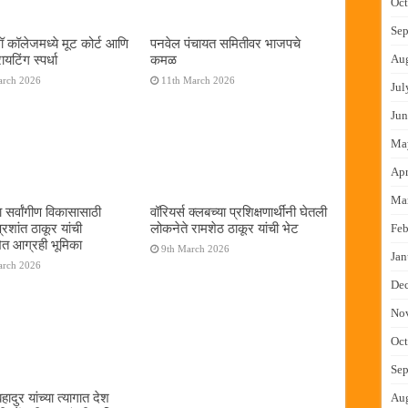
Oct
Sep
ॉ कॉलेजमध्ये मूट कोर्ट आणि
पनवेल पंचायत समितीवर भाजपचे
यटिंग स्पर्धा
कमळ
Au
arch 2026
11th March 2026
Jul
Jun
Ma
Apr
Ma
 सर्वांगीण विकासासाठी
वॉरियर्स क्लबच्या प्रशिक्षणार्थींनी घेतली
रशांत ठाकूर यांची
लोकनेते रामशेठ ठाकूर यांची भेट
Feb
त आग्रही भूमिका
9th March 2026
Jan
arch 2026
De
No
Oct
Sep
हादुर यांच्या त्यागात देश
Au