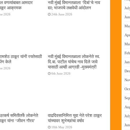
ल वणव्यांबाबत आमदार
नवी मुंबई विमानतळाला ‌‘दिबां‌’चे नाव
 ठाकूर आक्रमक
द्या; भाजपचे लक्षवेधी आंदोलन
Jul
ne 2026
24th June 2026
Jun
Ma
Apr
Ma
Feb
रामशेठ ठाकूर यांनी रयतेसाठी
नवी मुंबई विमानतळाला लोकनेते स्व.
र्पण केले
दि.बा. पाटील यांचेच नाव दिले जावे
Jan
यासाठी आम्ही आग्रही -मुख्यमंत्री
ne 2026
De
6th June 2026
No
Oct
Sep
Au
त्कर्ष समितीतर्फे लोकनेते
वाढदिवसानिमित्त युवा नेते परेश ठाकूर
Jul
कूर यांना ‌‘जीवन गौरव‌’
यांच्यावर शुभेच्छांचा वर्षाव
Jun
18th May 2026