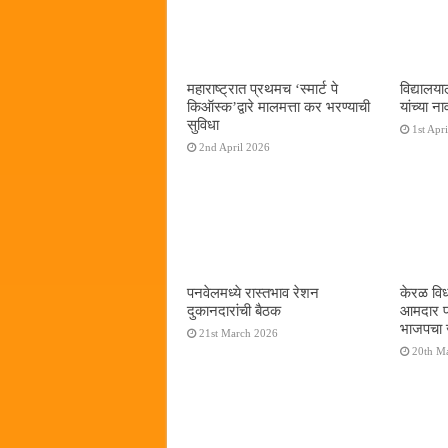
महाराष्ट्रात प्रथमच ‌‘स्मार्ट पे
विद्यालय
किऑस्क‌’द्वारे मालमत्ता कर भरण्याची
यांच्या न
सुविधा
1st Apr
2nd April 2026
पनवेलमध्ये रास्तभाव रेशन
केरळ वि
दुकानदारांची बैठक
आमदार प्
भाजपचा 
21st March 2026
20th M