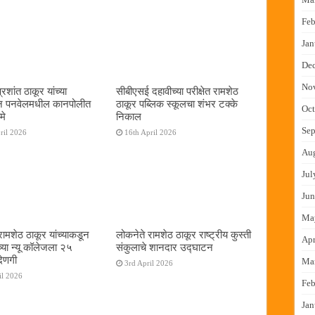
Feb
Jan
De
No
शांत ठाकूर यांच्या
सीबीएसई दहावीच्या परीक्षेत रामशेठ
तून पनवेलमधील कानपोलीत
ठाकूर पब्लिक स्कूलचा शंभर टक्के
Oct
मे
निकाल
Sep
ril 2026
16th April 2026
Au
Jul
Jun
Ma
रामशेठ ठाकूर यांच्याकडून
लोकनेते रामशेठ ठाकूर राष्ट्रीय कुस्ती
Apr
च्या न्यू कॉलेजला २५
संकुलाचे शानदार उद्घाटन
देणगी
Ma
3rd April 2026
il 2026
Feb
Jan