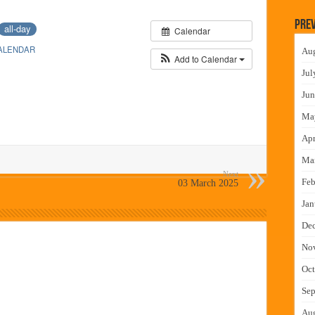
लमध्ये बैठक
Prev
all-day
Calendar
 वाटपाचा उपक्रम
ALENDAR
Au
माधान शिबिरास पनवेलमध्ये उत्स्फूर्त प्रतिसाद
Add to Calendar
Jul
ंत्राटी कामगारांना भरघोस पगारवाढ
Jun
Ma
Apr
Ma
Next
Feb
03 March 2025
Jan
De
No
Oct
Sep
Au