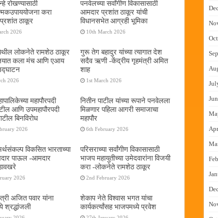
्हे रोखण्यासाठी
पनवेलच्या सर्वांगीण विकासासाठी
De
ात्मकउपाययोजना करा
आमदार प्रशांत ठाकूर यांची
्रशांत ठाकूर
विधानसभेत आग्रही भूमिका
No
arch 2026
10th March 2026
Oct
ेथील लोकनेते रामशेठ ठाकूर
गुरू तेग बहादुर यांच्या त्यागात देश
Sep
यालयात कला मंच आणि एआय
सदैव ऋणी -केंद्रीय गृहमंत्री अमित
Au
 उद्घाटन
शाह
rch 2026
1st March 2026
Jul
Jun
ापालिकेच्या महापौरपदी
नितीन पाटील यांच्या रूपाने पनवेलला
ाटील आणि उपमहापौरपदी
मिळणार पहिला आगरी समाजाचा
Ma
पाटील बिनविरोध
महापौर
Apr
ebruary 2026
6th February 2026
Ma
 अर्थसंकल्प विकसित भारताच्या
परिसराच्या सर्वांगीण विकासासाठी
दमदार पाऊल -आमदार
भाजप महायुतीच्या उमेदवारांना विजयी
Feb
डावखरे
करा -लोकनेते रामशेठ ठाकूर
Jan
bruary 2026
2nd February 2026
De
ंत्री अजित पवार यांना
शेकाप नेते विश्वास भगत यांचा
No
े श्रद्धांजली
कार्यकर्त्यांसह भाजपमध्ये प्रवेश
nuary 2026
27th January 2026