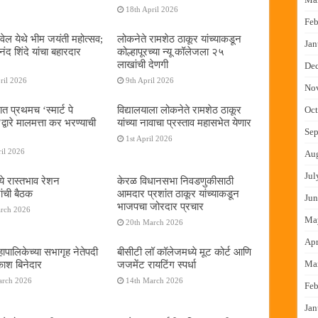
18th April 2026
Feb
ेल येथे भीम जयंती महोत्सव;
लोकनेते रामशेठ ठाकूर यांच्याकडून
Jan
द शिंदे यांचा बहारदार
कोल्हापूरच्या न्यू कॉलेजला २५
लाखांची देणगी
De
ril 2026
9th April 2026
No
ात प्रथमच ‌‘स्मार्ट पे
विद्यालयाला लोकनेते रामशेठ ठाकूर
Oct
्वारे मालमत्ता कर भरण्याची
यांच्या नावाचा प्रस्ताव महासभेत येणार
Sep
1st April 2026
il 2026
Au
Jul
ये रास्तभाव रेशन
केरळ विधानसभा निवडणुकीसाठी
ांची बैठक
आमदार प्रशांत ठाकूर यांच्याकडून
Jun
भाजपचा जोरदार प्रचार
arch 2026
Ma
20th March 2026
Apr
ापालिकेच्या सभागृह नेतेपदी
बीसीटी लॉ कॉलेजमध्ये मूट कोर्ट आणि
रकाश बिनेदार
जजमेंट रायटिंग स्पर्धा
Ma
arch 2026
14th March 2026
Feb
Jan