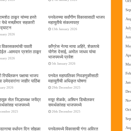
Oct
Sep
ामशेठ ठाकूर यांच्या हस्ते
पनवेलच्या सर्वांगीण विकासासाठी भाजप
Au
े येथे मच्छीमार सहकारी
महायुतीचे संकल्पपत्र
 उद्घाटन
Jul
13th January 2026
nuary 2026
Jun
ा विकासकामांची पावती
काँग्रेस नेत्या माया अहिरे, शेकापचे
Ma
ेईल -आमदार प्रशांत ठाकूर
योगेश देसाई, अमोल जाधव यांचा
Apr
भाजपमध्ये प्रवेश
nuary 2026
5th January 2026
Ma
Feb
नी रिपब्लिकन पक्षाचा भाजप
पनवेल महापालिका निवडणुकीसाठी
या उमेदवारांना जाहीर पाठिंबा
महायुतीची अधिकृत घोषणा
Jan
uary 2026
29th December 2025
De
तूक सेल जिल्हाध्यक्ष जयेंद्र
मयूर शेळके, अश्विन डिचोलकर
No
र्थकांसह भाजपमध्ये
समर्थकांसह भाजपमध्ये
Oct
ecember 2025
26th December 2025
Sep
Au
द्यानाचा वर्धापन दिन सोहळा
पनवेलमध्ये विकासाची गंगा अविरत