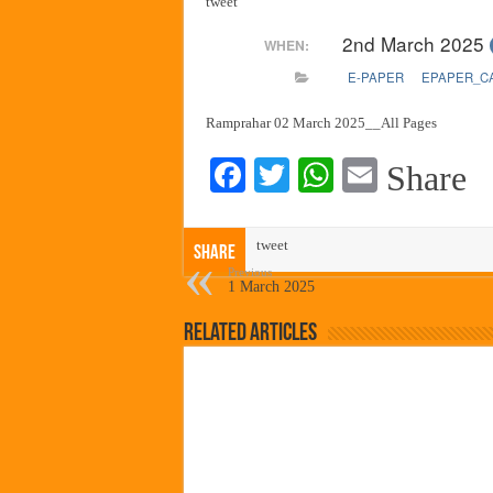
tweet
हर घर तिरंगा अभियानासंदर्भात पनवे
2nd March 2025
WHEN:
कामोठे येथे समाजोपयोगी वस्तूंच्या
E-PAPER
EPAPER_C
छत्रपती शिवाजी महाराज महाराजस्व स
बाल्मर लॉरी आणि शेल इंडियातील क
Ramprahar 02 March 2025__All Pages
Fa
T
W
E
Share
ce
wi
ha
m
bo
tte
ts
ail
tweet
Share
ok
r
A
Previous
1 March 2025
pp
Related Articles