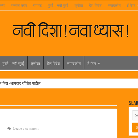
तम्या
पनवेल-उरण
रायगड
मुंबई – नवी मुंबई
क्रीडा
देश-विदेश
संपादकीय
ई-पेपर
मुंबई – नवी मुंबई
क्रीडा
देश-विदेश
संपादकीय
ई-पेपर
ल हिरा -आमदार रविशेठ पाटील
ूर यांच्या वाढदिवसानिमित्त राज्यभरातून शुभेच्छांचा वर्षाव
Sea
मेळावा
 निकाल जाहीर
च्या मुख्य प्रशासकीय कार्यालयासह भव्य मूट कोर्टचे बुधवारी उद्घाटन
Leave a comment
न इमारतीचे लोकनेते रामशेठ ठाकूर यांच्या उद्घाटन