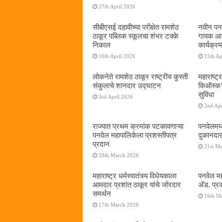
27th April 2026
सीबीएसई दहावीच्या परीक्षेत रामशेठ
नवीन पनव
ठाकूर पब्लिक स्कूलचा शंभर टक्के
गायक आनं
निकाल
कार्यक्रम
16th April 2026
15th Ap
लोकनेते रामशेठ ठाकूर राष्ट्रीय कुस्ती
महाराष्ट्र
संकुलाचे शानदार उद्घाटन
किऑस्क‌’द
सुविधा
3rd April 2026
2nd Apr
राज्यात प्रथम क्रमांक पटकावणाऱ्या
पनवेलमध्
पनवेल महापालिकेला प्रशस्तीपत्र
दुकानदार
प्रदान
21st M
28th March 2026
महाराष्ट्र धर्मस्वातंत्र्य विधेयकाला
पनवेल मह
आमदार प्रशांत ठाकूर यांचे जोरदार
अ‍ॅड. प्
समर्थन
16th M
17th March 2026