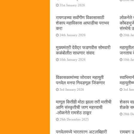
31st January 2026
रायगडच्या सर्वांगीण विकासासाठी
लोकनेते र
शेकाप महाविकास आघाडीचा पराभव
कोंबडभुज
करा
संस्थेचे
24th January 2026
20th Ja
मुख्यमंत्री देवेंद्र फडणवीस सोमवारी
महायुतील
कळंबोलीत साधणार संवाद
जनताच द
10th January 2026
10th Ja
विकासकामांच्या जोरावर महायुती
स्वाभिमा
पनवेल मनपा निवडणूक जिंकणार
महायुतीच्
3rd January 2026
3rd Jan
माणूस कितीही मोठा झाला तरी मातीची
शेकाप वाह
आणि संस्कृतीची जाण महत्त्वाची
शेळके सम
-लोकनेते रामशेठ ठाकूर
28th D
29th December 2025
पनवेलमध्ये भारतरत्न अटलबिहारी
रामबाग उ