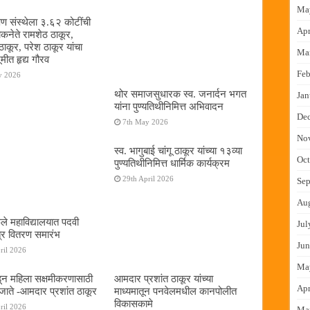
Ma
षण संस्थेला ३.६२ कोटींची
Apr
ोकनेते रामशेठ ठाकूर,
ठाकूर, परेश ठाकूर यांचा
Ma
ूमीत हृद्य गौरव
Feb
y 2026
थोर समाजसुधारक स्व. जनार्दन भगत
Jan
यांना पुण्यतिथीनिमित्त अभिवादन
De
7th May 2026
No
स्व. भागुबाई चांगू ठाकूर यांच्या १३व्या
Oct
पुण्यतिथीनिमित्त धार्मिक कार्यक्रम
29th April 2026
Sep
Au
ुले महाविद्यालयात पदवी
Jul
्र वितरण समारंभ
Jun
ril 2026
Ma
न महिला सक्षमीकरणासाठी
आमदार प्रशांत ठाकूर यांच्या
Apr
जाते -आमदार प्रशांत ठाकूर
माध्यमातून पनवेलमधील कानपोलीत
विकासकामे
ril 2026
Ma