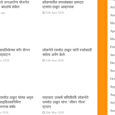
फुले जनआरोग्य योजनेत
कोकणातील वणव्यांबाबत आमदार
 बदलांचे संकेत
प्रशांत ठाकूर आक्रमक
Jul
s ago
25th June 2026
Jun
Ma
Apr
Ma
Feb
ापालिकेच्या फॉग कॅनन
लोकनेते रामशेठ ठाकूर यांनी रयतेसाठी
 उद्घाटन
सर्वस्व अर्पण केले
Jan
ne 2026
13th June 2026
De
No
Oct
Sep
Au
रामशेठ ठाकूर यांच्या अमृत
पत्रकार उत्कर्ष समितीतर्फे लोकनेते
 वाढदिवसानिमित्त
रामशेठ ठाकूर यांना ‌‘जीवन गौरव‌’
Jul
तनाचा वर्षाव
प्रदान
Jun
ne 2026
20th May 2026