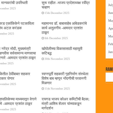
 मान्यवरांची उपस्थिती
सुरू राहील -भाजप प्रदेशाध्यक्ष रवींद्र
Jul
चव्हाण
ecember 2025
Jun
15th December 2025
Ma
या बरड एकांकिकेने पटकाविला
महामानव डॉ. बाबासाहेब आंबेडकरांचे
तरीय अटल करंडक
कार्य अतुलनीय -आमदार प्रशांत
Apr
ठाकूर
cember 2025
Ma
6th December 2025
Feb
 नरेंद्र मोदी, मुख्यमंत्री
खोपोलीच्या विकासासाठी महायुती
Jan
 फडणवीस सर्वसामान्य माणसाचा
कटिबद्ध
णारे -आमदार प्रशांत ठाकूर
30th November 2025
cember 2025
RamP
बँकेतील ठेवींबाबत सहकार
स्वप्नपूर्ती सहकारी गृहनिर्माण संस्थेला
ढाकार घेणार
विशेष बाब म्हणून नोंदणीची परवानगी
मिळणार
ovember 2025
11th November 2025
पालिकेच्या माध्यमातून वेगाने
रायगड भाजप कोअर कमिटीची बैठक;
े -आमदार प्रशांत ठाकूर
मंत्री आशिष शेलार यांच्याकडून
मार्गदर्शन
ovember 2025