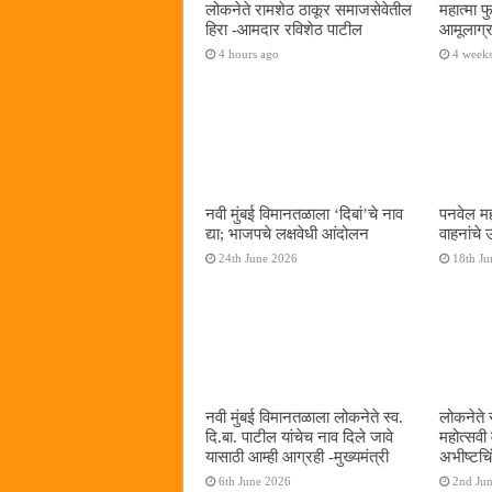
लोकनेते रामशेठ ठाकूर समाजसेवेतील
महात्मा 
हिरा -आमदार रविशेठ पाटील
आमूलाग्र
4 hours ago
4 week
नवी मुंबई विमानतळाला ‌‘दिबां‌’चे नाव
पनवेल मह
द्या; भाजपचे लक्षवेधी आंदोलन
वाहनांचे
24th June 2026
18th Ju
नवी मुंबई विमानतळाला लोकनेते स्व.
लोकनेते 
दि.बा. पाटील यांचेच नाव दिले जावे
महोत्सवी
यासाठी आम्ही आग्रही -मुख्यमंत्री
अभीष्टचिं
6th June 2026
2nd Ju