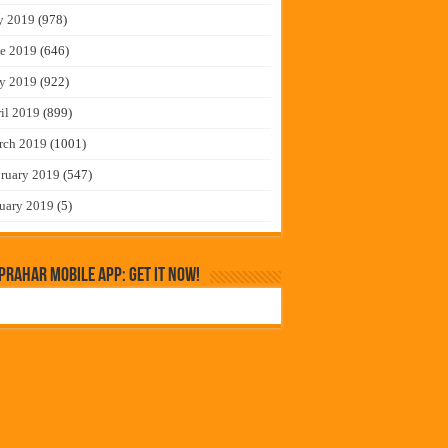
y 2019
(978)
e 2019
(646)
y 2019
(922)
il 2019
(899)
rch 2019
(1001)
ruary 2019
(547)
uary 2019
(5)
rahar Mobile App: Get it Now!