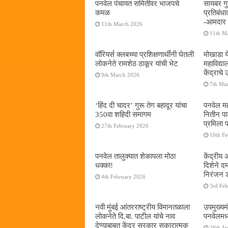
पनवेल पंचायत समितीवर भाजपचे
सायबर गुन
कमळ
प्रतिबंध
-आमदार प
11th March 2026
11th M
वॉरियर्स क्लबच्या प्रशिक्षणार्थींनी घेतली
मोखाडा य
लोकनेते रामशेठ ठाकूर यांची भेट
महाविद्
केंद्राचे
9th March 2026
7th Ma
‘हिंद दी चादर’ गुरू तेग बहादूर यांचा
पनवेल मह
350वा शहिदी समागम
नितीन प
प्रमिला 
27th February 2026
10th F
पनवेल तालुक्यात शेकापला मोठा
केंद्रीय
धक्का!
दिशेने 
निरंजन 
4th February 2026
3rd Fe
नवी मुंबई आंतरराष्ट्रीय विमानतळाला
उपमुख्यम
लोकनेते दि.बा. पाटील यांचे नाव
पनवेलमध्य
देण्याबाबत केंद्र सरकार सकारात्मक
28th Ja