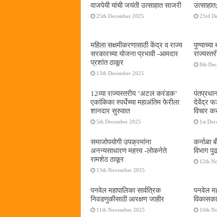
वाजपेयी यांची जयंती उत्साहात साजरी
उत्साहात;
25th December 2025
23rd D
महिला सक्षमीकरणासाठी केंद्र व राज्य
पुण्याच्
सरकारच्या योजना प्रभावी -आमदार
राज्यस्
प्रशांत ठाकूर
8th De
13th December 2025
12व्या राज्यस्तरीय ’अटल करंडक’
पंतप्रधान
एकांकिका स्पर्धेच्या महाअंतिम फेरीला
देवेंद्र
शानदार सुरुवात
विचार कर
5th December 2025
1st De
समाजोपयोगी उपक्रमांना
कर्नाळा 
अनन्यसाधारण महत्त्व -लोकनेते
विभाग पु
रामशेठ ठाकूर
12th N
13th November 2025
पनवेल महापालिका सार्वत्रिक
पनवेल महा
निवडणुकीसाठी आरक्षण जाहीर
विकासकाम
11th November 2025
10th N