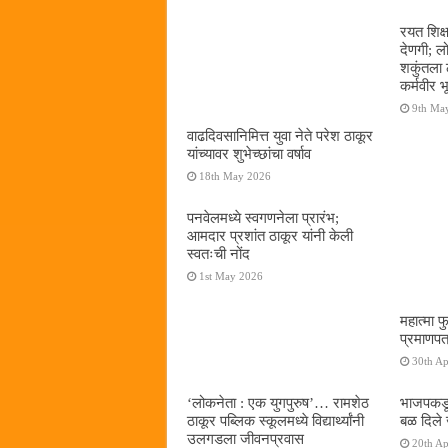
रयत शिक्
देणगी; ल
शकुंतला 
कर्मवीर भ
9th Ma
वाढदिवसानिमित्त युवा नेते परेश ठाकूर
यांच्यावर शुभेच्छांचा वर्षाव
18th May 2026
पनवेलमध्ये स्वगणनेला प्रारंभ;
आमदार प्रशांत ठाकूर यांनी केली
स्वतःची नोंद
1st May 2026
महात्मा फ
प्रमाणपत
30th Ap
‌‘लोकनेता : एक युगपुरुष‌’… रामशेठ
भाजपकडू
ठाकूर पब्लिक स्कूलमध्ये विद्यार्थ्यांनी
बळ दिले 
उलगडला जीवनप्रवास
20th Ap