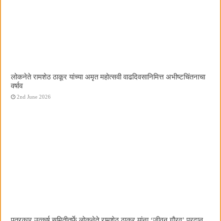
लोकनेते रामशेठ ठाकूर यांच्या अमृत महोत्सवी वाढदिवसानिमित्त अभीष्टचिंतनाचा
वर्षाव
2nd June 2026
पत्रकार उत्कर्ष समितीतर्फे लोकनेते रामशेठ ठाकूर यांना ‌‘जीवन गौरव‌’ प्रदान