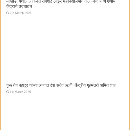
मोखाडा येथील लोकनेते रामशेठ ठाकूर महाविद्यालयात कला मंच आणि एआय
केंद्राचे उद्घाटन
7th March 2026
गुरू तेग बहादुर यांच्या त्यागात देश सदैव ऋणी -केंद्रीय गृहमंत्री अमित शाह
1st March 2026