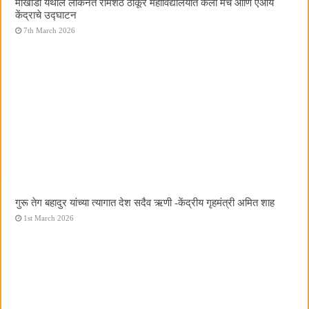
मोखाडा येथील लोकनेते रामशेठ ठाकूर महाविद्यालयात कला मंच आणि एआय
केंद्राचे उद्घाटन
7th March 2026
गुरू तेग बहादुर यांच्या त्यागात देश सदैव ऋणी -केंद्रीय गृहमंत्री अमित शाह
1st March 2026