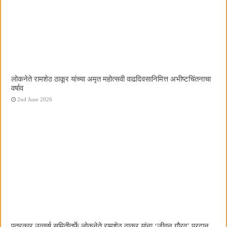
लोकनेते रामशेठ ठाकूर यांच्या अमृत महोत्सवी वाढदिवसानिमित्त अभीष्टचिंतनाचा
वर्षाव
2nd June 2026
पत्रकार उत्कर्ष समितीतर्फे लोकनेते रामशेठ ठाकूर यांना ‌‘जीवन गौरव‌’ प्रदान