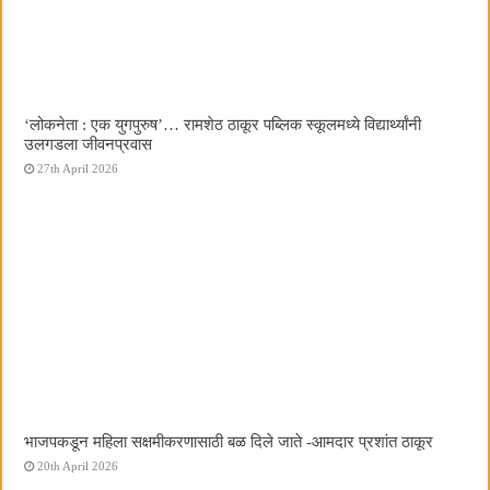
‌‘लोकनेता : एक युगपुरुष‌’… रामशेठ ठाकूर पब्लिक स्कूलमध्ये विद्यार्थ्यांनी
उलगडला जीवनप्रवास
27th April 2026
भाजपकडून महिला सक्षमीकरणासाठी बळ दिले जाते -आमदार प्रशांत ठाकूर
20th April 2026