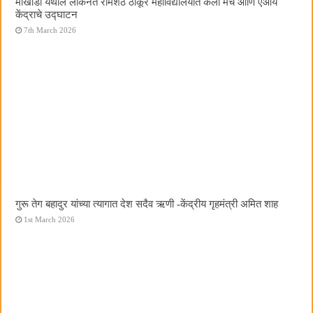
मोखाडा येथील लोकनेते रामशेठ ठाकूर महाविद्यालयात कला मंच आणि एआय
केंद्राचे उद्घाटन
7th March 2026
गुरू तेग बहादुर यांच्या त्यागात देश सदैव ऋणी -केंद्रीय गृहमंत्री अमित शाह
1st March 2026