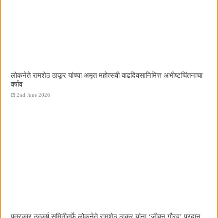
लोकनेते रामशेठ ठाकूर यांच्या अमृत महोत्सवी वाढदिवसानिमित्त अभीष्टचिंतनाचा
वर्षाव
2nd June 2026
पत्रकार उत्कर्ष समितीतर्फे लोकनेते रामशेठ ठाकूर यांना ‌‘जीवन गौरव‌’ प्रदान