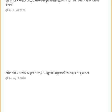
लोकनेते रामशेठ ठाकूर यांच्याकडून कोल्हापूरच्या न्यू कॉलेजला २५ लाखांची
देणगी
9th April 2026
लोकनेते रामशेठ ठाकूर राष्ट्रीय कुस्ती संकुलाचे शानदार उद्घाटन
3rd April 2026