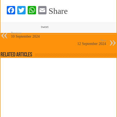
हर घर तिरंगा अभियानासंदर्भात पनवेलमध्ये बैठक
Fa
T
W
E
Share
ce
wi
ha
m
bo
tte
ts
ail
tweet
ok
r
A
Previous
10 September 2024
Next
pp
12 September 2024
Related Articles