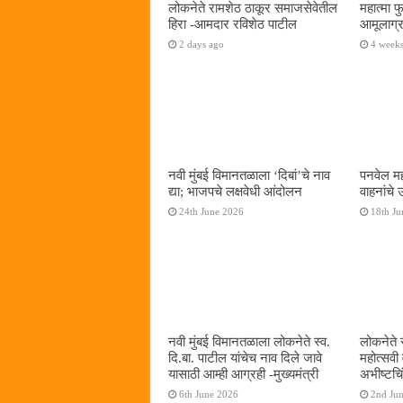
लोकनेते रामशेठ ठाकूर समाजसेवेतील
महात्मा 
हिरा -आमदार रविशेठ पाटील
आमूलाग्र
2 days ago
4 week
नवी मुंबई विमानतळाला ‌‘दिबां‌’चे नाव
पनवेल मह
द्या; भाजपचे लक्षवेधी आंदोलन
वाहनांचे
24th June 2026
18th Ju
नवी मुंबई विमानतळाला लोकनेते स्व.
लोकनेते 
दि.बा. पाटील यांचेच नाव दिले जावे
महोत्सवी
यासाठी आम्ही आग्रही -मुख्यमंत्री
अभीष्टचिं
6th June 2026
2nd Ju