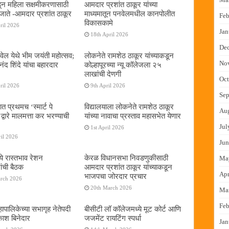
न महिला सक्षमीकरणासाठी
आमदार प्रशांत ठाकूर यांच्या
जाते -आमदार प्रशांत ठाकूर
माध्यमातून पनवेलमधील कानपोलीत
Feb
विकासकामे
ril 2026
Jan
18th April 2026
De
ेल येथे भीम जयंती महोत्सव;
लोकनेते रामशेठ ठाकूर यांच्याकडून
No
द शिंदे यांचा बहारदार
कोल्हापूरच्या न्यू कॉलेजला २५
लाखांची देणगी
Oct
ril 2026
9th April 2026
Sep
ात प्रथमच ‌‘स्मार्ट पे
विद्यालयाला लोकनेते रामशेठ ठाकूर
Au
्वारे मालमत्ता कर भरण्याची
यांच्या नावाचा प्रस्ताव महासभेत येणार
Jul
1st April 2026
il 2026
Jun
ये रास्तभाव रेशन
केरळ विधानसभा निवडणुकीसाठी
Ma
ांची बैठक
आमदार प्रशांत ठाकूर यांच्याकडून
Apr
भाजपचा जोरदार प्रचार
arch 2026
20th March 2026
Ma
Feb
ापालिकेच्या सभागृह नेतेपदी
बीसीटी लॉ कॉलेजमध्ये मूट कोर्ट आणि
रकाश बिनेदार
जजमेंट रायटिंग स्पर्धा
Jan