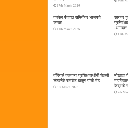
16th M
17th March 2026
पनवेल पंचायत समितीवर भाजपचे
सायबर गुन
कमळ
प्रतिबंध
-आमदार प
11th March 2026
11th M
वॉरियर्स क्लबच्या प्रशिक्षणार्थींनी घेतली
मोखाडा य
लोकनेते रामशेठ ठाकूर यांची भेट
महाविद्
केंद्राचे
9th March 2026
7th Ma