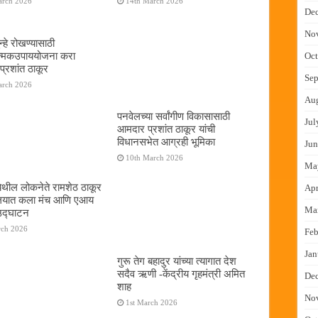
arch 2026
14th March 2026
De
No
्हे रोखण्यासाठी
ात्मकउपाययोजना करा
Oct
्रशांत ठाकूर
Sep
arch 2026
Au
पनवेलच्या सर्वांगीण विकासासाठी
Jul
आमदार प्रशांत ठाकूर यांची
विधानसभेत आग्रही भूमिका
Jun
10th March 2026
Ma
ेथील लोकनेते रामशेठ ठाकूर
Apr
यालयात कला मंच आणि एआय
Ma
 उद्घाटन
rch 2026
Feb
Jan
गुरू तेग बहादुर यांच्या त्यागात देश
सदैव ऋणी -केंद्रीय गृहमंत्री अमित
De
शाह
No
1st March 2026