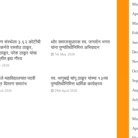
Ma
Apr
Ma
Feb
षण संस्थेला ३.६२ कोटींची
थोर समाजसुधारक स्व. जनार्दन भगत
Jan
ोकनेते रामशेठ ठाकूर,
यांना पुण्यतिथीनिमित्त अभिवादन
De
ठाकूर, परेश ठाकूर यांचा
7th May 2026
ूमीत हृद्य गौरव
No
y 2026
Oct
ुले महाविद्यालयात पदवी
स्व. भागुबाई चांगू ठाकूर यांच्या १३व्या
Sep
्र वितरण समारंभ
पुण्यतिथीनिमित्त धार्मिक कार्यक्रम
Au
ril 2026
29th April 2026
Jul
Jun
Ma
Apr
Ma