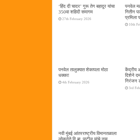
‘हिंद दी चादर’ गुरू तेग बहादूर यांचा
पनवेल मह
350वा शहिदी समागम
नितीन प
प्रमिला 
27th February 2026
10th F
पनवेल तालुक्यात शेकापला मोठा
केंद्रीय
धक्का!
दिशेने 
निरंजन 
4th February 2026
3rd Fe
नवी मुंबई आंतरराष्ट्रीय विमानतळाला
लोकनेते दि.बा. पाटील यांचे नाव