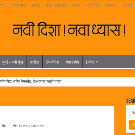
म्या
पनवेल-उरण
रायगड
मुंबई – नवी मुंबई
क्रीडा
देश-विदेश
संपादकीय
ई-पेपर
मुंबई – नवी मुंबई
क्रीडा
देश-विदेश
संपादकीय
ई-पेपर
त विद्यार्थ्यांना रेनकोट, शिक्षकांना छत्री वाटप
ल हिरा -आमदार रविशेठ पाटील
Sea
ूर यांच्या वाढदिवसानिमित्त राज्यभरातून शुभेच्छांचा वर्षाव
मेळावा
 निकाल जाहीर
Leave a comment
च्या मुख्य प्रशासकीय कार्यालयासह भव्य मूट कोर्टचे बुधवारी उद्घाटन