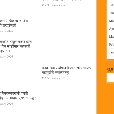
Jul
27th January 2026
Jun
ंत्री अजित पवार यांना
Ma
े श्रद्धांजली
Apr
nuary 2026
Ma
ामशेठ ठाकूर यांच्या हस्ते
Feb
े येथे मच्छीमार सहकारी
 उद्घाटन
Jan
nuary 2026
पनवेलच्या सर्वांगीण विकासासाठी भाजप
RamP
महायुतीचे संकल्पपत्र
13th January 2026
ा विकासकामांची पावती
ेईल -आमदार प्रशांत ठाकूर
nuary 2026