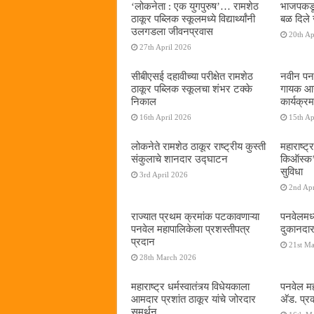
‌‘लोकनेता : एक युगपुरुष‌’… रामशेठ
भाजपकडू
ठाकूर पब्लिक स्कूलमध्ये विद्यार्थ्यांनी
बळ दिले 
उलगडला जीवनप्रवास
20th Ap
27th April 2026
सीबीएसई दहावीच्या परीक्षेत रामशेठ
नवीन पनव
ठाकूर पब्लिक स्कूलचा शंभर टक्के
गायक आनं
निकाल
कार्यक्रम
16th April 2026
15th Ap
लोकनेते रामशेठ ठाकूर राष्ट्रीय कुस्ती
महाराष्ट्र
संकुलाचे शानदार उद्घाटन
किऑस्क‌’द
सुविधा
3rd April 2026
2nd Apr
राज्यात प्रथम क्रमांक पटकावणाऱ्या
पनवेलमध्
पनवेल महापालिकेला प्रशस्तीपत्र
दुकानदार
प्रदान
21st M
28th March 2026
महाराष्ट्र धर्मस्वातंत्र्य विधेयकाला
पनवेल मह
आमदार प्रशांत ठाकूर यांचे जोरदार
अ‍ॅड. प्
समर्थन