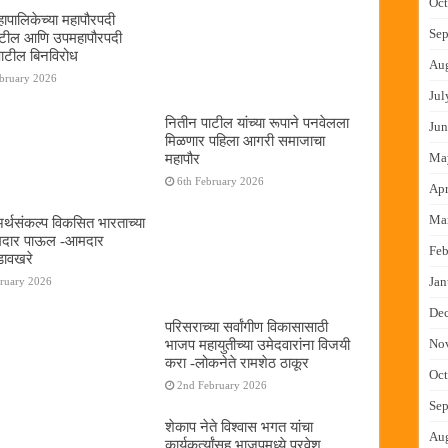
Oct
ापालिकेच्या महापौरपदी
Sep
ाटील आणि उपमहापौरपदी
पाटील बिनविरोध
Au
ebruary 2026
Jul
नितीन पाटील यांच्या रूपाने पनवेलला
Jun
मिळणार पहिला आगरी समाजाचा
Ma
महापौर
6th February 2026
Apr
Ma
 अर्थसंकल्प विकसित भारताच्या
दमदार पाऊल -आमदार
Feb
डावखरे
Jan
bruary 2026
De
परिसराच्या सर्वांगीण विकासासाठी
भाजप महायुतीच्या उमेदवारांना विजयी
No
करा -लोकनेते रामशेठ ठाकूर
Oct
2nd February 2026
Sep
शेकाप नेते विश्वास भगत यांचा
Au
कार्यकर्त्यांसह भाजपमध्ये प्रवेश