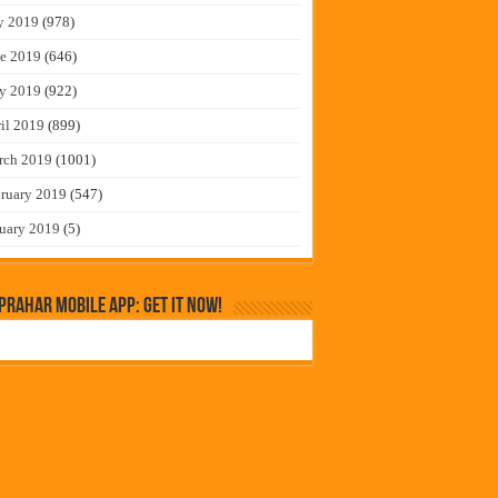
y 2019
(978)
e 2019
(646)
y 2019
(922)
il 2019
(899)
rch 2019
(1001)
ruary 2019
(547)
uary 2019
(5)
rahar Mobile App: Get it Now!