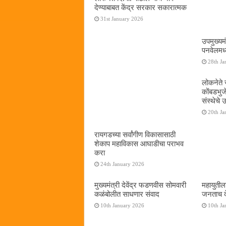
देण्याबाबत केंद्र सरकार सकारात्मक
31st January 2026
उपमुख्यम
पनवेलमध्य
28th Ja
लोकनेते र
कोंबडभुज
संस्थेचे
20th Ja
रायगडच्या सर्वांगीण विकासासाठी
शेकाप महाविकास आघाडीचा पराभव
करा
24th January 2026
मुख्यमंत्री देवेंद्र फडणवीस सोमवारी
महायुतील
कळंबोलीत साधणार संवाद
जनताच द
10th January 2026
10th Ja