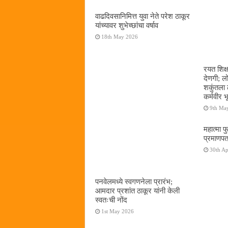
वाढदिवसानिमित्त युवा नेते परेश ठाकूर
यांच्यावर शुभेच्छांचा वर्षाव
18th May 2026
रयत शिक्
देणगी; ल
शकुंतला 
कर्मवीर भ
9th Ma
महात्मा फ
प्रमाणपत
30th Ap
पनवेलमध्ये स्वगणनेला प्रारंभ;
आमदार प्रशांत ठाकूर यांनी केली
स्वतःची नोंद
1st May 2026