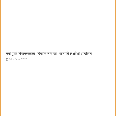
नवी मुंबई विमानतळाला ‌‘दिबां‌’चे नाव द्या; भाजपचे लक्षवेधी आंदोलन
24th June 2026