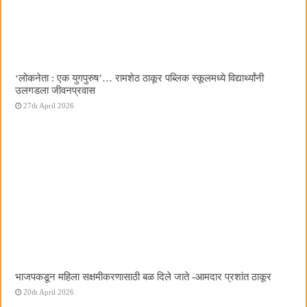
‌‘लोकनेता : एक युगपुरुष‌’… रामशेठ ठाकूर पब्लिक स्कूलमध्ये विद्यार्थ्यांनी
उलगडला जीवनप्रवास
27th April 2026
भाजपकडून महिला सक्षमीकरणासाठी बळ दिले जाते -आमदार प्रशांत ठाकूर
20th April 2026